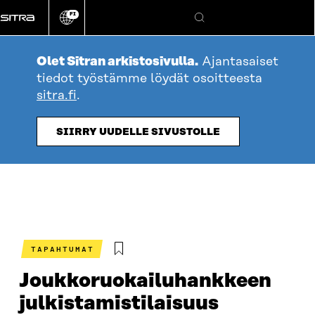
Siirry
FI
suoraan
Vaihda
Hae
sivuston
sisältöön
kieli
Olet Sitran arkistosivulla.
Ajantasaiset
tiedot työstämme löydät osoitteesta
sitra.fi
.
SIIRRY UUDELLE SIVUSTOLLE
TAPAHTUMAT
Joukkoruokailuhankkeen
julkistamistilaisuus