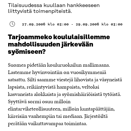
Tilaisuudessa kuullaan hankkeeseen
liittyvistä toimenpiteistä.
27.09.2006 klo 03:00 - 29.09.2006 klo 03:00
Tarjoammeko koululaisillemme
mahdollisuuden järkevään
syömiseen?
Suomea pidetään kouluruokailun mallimaana.
Lastemme hyvinvointiin on vuosikymmeniä
satsattu. Silti saamme viestejä lihovista ja väsyneistä
lapsista, reikiintyvistä hampaista, veltoksi
kasvaneista alokkaista ja syömishäiriöisistä tytöistä.
Syyttävä sormi osuu milloin
elintarviketeollisuuteen, milloin kuntapäättäjiin,
kiireisiin vanhempiin tai mediaan. Järjestöiltä
perätään vaikuttavampaa toimintaa.