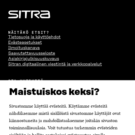
S
S
S
E
S
A
S
S
A
I
A
S
I
K
I
A
K
K
K
I
K
U
K
K
NÄITÄKÖ ETSIT?
Tietosuoja ja käyttöehdot
U
N
U
K
Evästeasetukset
N
A
N
U
Ilmoituskanava
A
S
A
N
Saavutettavuusseloste
S
S
S
A
Asiakirjajulkisuuskuvaus
S
A
S
S
Sitran digitaalinen viestintä ja verkkopalvelut
A
A
S
A
OTA YHTEYTTÄ
Suomen itsenäisyyden juhlarahasto Sitra
Maistuiskos keksi?
Itämerenkatu 11-13, PL 160,
00181 Helsinki
Sivustomme käyttää evästeitä. Käytämme evästeitä
Puhelin +358 294 618 991
Sähköpostiosoite
nähdäksemme mistä sisällöistä sivustomme käyttäjät ovat
etunimi.sukunimi@sitra.fi tai sitra@sitra.fi
kiinnostuneita ja mahdollistaaksemme joitakin sivuston
Saapumisohjeet
toiminnallisuuksia. Voit tutustua tarkemmin evästeiden
sisältöön ja hallita asetuksiasi evästeasetus-sivulla