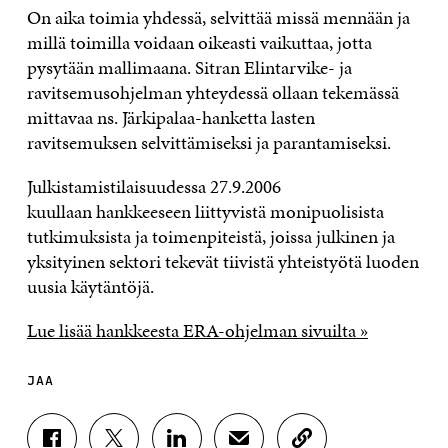
On aika toimia yhdessä, selvittää missä mennään ja
millä toimilla voidaan oikeasti vaikuttaa, jotta
pysytään mallimaana. Sitran Elintarvike- ja
ravitsemusohjelman yhteydessä ollaan tekemässä
mittavaa ns. Järkipalaa-hanketta lasten
ravitsemuksen selvittämiseksi ja parantamiseksi.
Julkistamistilaisuudessa 27.9.2006
kuullaan hankkeeseen liittyvistä monipuolisista
tutkimuksista ja toimenpiteistä, joissa julkinen ja
yksityinen sektori tekevät tiivistä yhteistyötä luoden
uusia käytäntöjä.
Lue lisää hankkeesta ERA-ohjelman sivuilta »
JAA
J
J
J
J
K