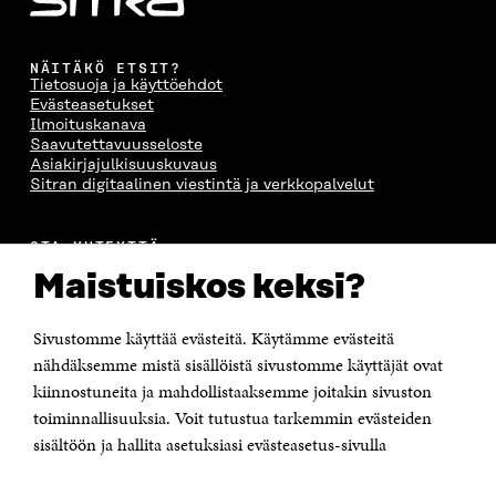
NÄITÄKÖ ETSIT?
Tietosuoja ja käyttöehdot
Evästeasetukset
Ilmoituskanava
Saavutettavuusseloste
Asiakirjajulkisuuskuvaus
Sitran digitaalinen viestintä ja verkkopalvelut
OTA YHTEYTTÄ
Suomen itsenäisyyden juhlarahasto Sitra
Maistuiskos keksi?
Itämerenkatu 11-13, PL 160,
00181 Helsinki
Sivustomme käyttää evästeitä. Käytämme evästeitä
Puhelin +358 294 618 991
Sähköpostiosoite
nähdäksemme mistä sisällöistä sivustomme käyttäjät ovat
etunimi.sukunimi@sitra.fi tai sitra@sitra.fi
kiinnostuneita ja mahdollistaaksemme joitakin sivuston
toiminnallisuuksia. Voit tutustua tarkemmin evästeiden
Saapumisohjeet
sisältöön ja hallita asetuksiasi evästeasetus-sivulla
Y-tunnus 0202132-3