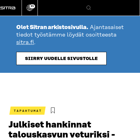
Siirry
FI
suoraan
Vaihda
Hae
sivuston
sisältöön
kieli
Olet Sitran arkistosivulla.
Ajantasaiset
tiedot työstämme löydät osoitteesta
sitra.fi
.
SIIRRY UUDELLE SIVUSTOLLE
TAPAHTUMAT
Julkiset hankinnat
talouskasvun veturiksi -