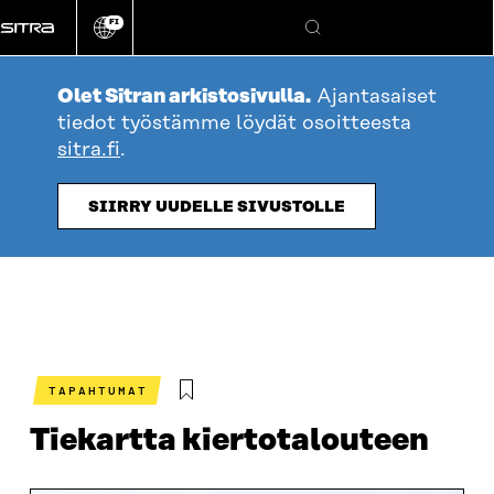
Siirry
FI
suoraan
Vaihda
Hae
sivuston
sisältöön
kieli
Olet Sitran arkistosivulla.
Ajantasaiset
tiedot työstämme löydät osoitteesta
sitra.fi
.
SIIRRY UUDELLE SIVUSTOLLE
TAPAHTUMAT
Tiekartta kiertotalouteen