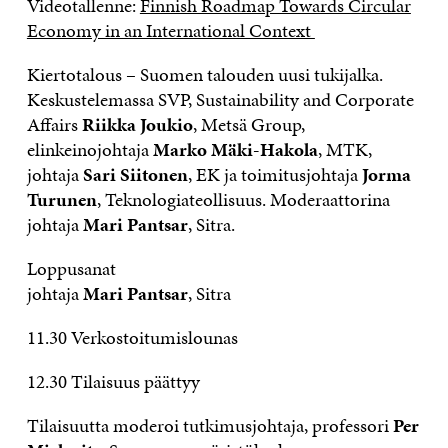
Videotallenne:
Finnish Roadmap Towards Circular
Economy in an International Context
Kiertotalous – Suomen talouden uusi tukijalka.
Keskustelemassa SVP, Sustainability and Corporate
Affairs
Riikka Joukio
, Metsä Group,
elinkeinojohtaja
Marko Mäki-Hakola
, MTK,
johtaja
Sari Siitonen
, EK ja toimitusjohtaja
Jorma
Turunen
, Teknologiateollisuus. Moderaattorina
johtaja
Mari Pantsar
, Sitra.
Loppusanat
johtaja
Mari Pantsar
, Sitra
11.30 Verkostoitumislounas
12.30 Tilaisuus päättyy
Tilaisuutta moderoi tutkimusjohtaja, professori
Per