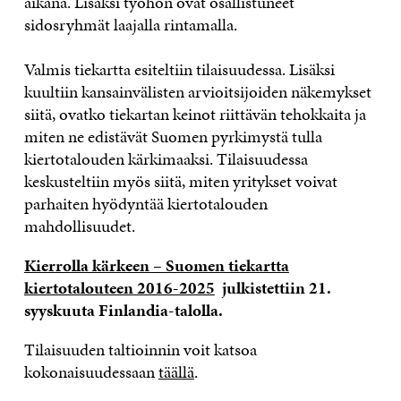
aikana. Lisäksi työhön ovat osallistuneet
sidosryhmät laajalla rintamalla.
Valmis tiekartta esiteltiin tilaisuudessa. Lisäksi
kuultiin kansainvälisten arvioitsijoiden näkemykset
siitä, ovatko tiekartan keinot riittävän tehokkaita ja
miten ne edistävät Suomen pyrkimystä tulla
kiertotalouden kärkimaaksi. Tilaisuudessa
keskusteltiin myös siitä, miten yritykset voivat
parhaiten hyödyntää kiertotalouden
mahdollisuudet.
Kierrolla kärkeen – Suomen tiekartta
kiertotalouteen 2016-2025
julkistettiin 21.
syyskuuta Finlandia-talolla.
Tilaisuuden taltioinnin voit katsoa
kokonaisuudessaan
täällä
.