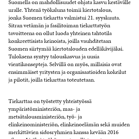
Suomella on mahdollisuudet ohjata kasvu kestävälle
uralle. Yhtenä työkaluna toimii kiertotalous,
jonka Suomen tiekartta valmistui 21. syyskuuta.
Sitran vetämän ja fasilitoiman tiekarttatyön
tavoitteena on ollut luoda yhteinen tahtotila
konkreettisista keinoista, joilla vauhditetaan
Suomen siirtymää kiertotalouden edelläkävijäksi.
Tuloksena syntyy talouskasvua ja uusia
vientikonsepteja. Selvillä on myös, millaisia ovat
ensimmäiset yritysten ja organisaatioiden kokeilut
ja pilotit, joilla tiekarttaa toteutetaan.
Tiekarttaa on työstetty yhteistyössä
ympäristöministeriön, maa- ja
metsätalousministeriön, työ- ja
elinkeinoministeriön, elinkeinoelämän sekä muiden
merkittävien sidosryhmien kanssa kevään 2016