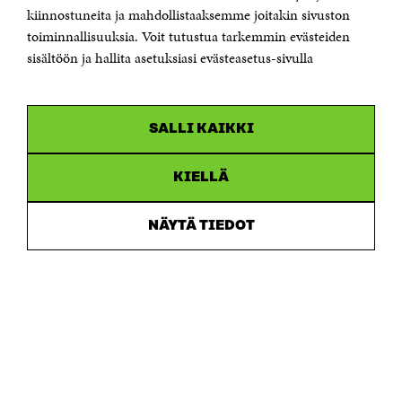
etunimi.sukunimi@sitra.fi tai sitra@sitra.fi
kiinnostuneita ja mahdollistaaksemme joitakin sivuston
toiminnallisuuksia. Voit tutustua tarkemmin evästeiden
Saapumisohjeet
sisältöön ja hallita asetuksiasi evästeasetus-sivulla
Y-tunnus 0202132-3
OLEMME NÄISSÄ SOMEISSA
SALLI KAIKKI
Facebook
Avautuu
uudessa
Linkedin
ikkunassa
KIELLÄ
Avautuu
uudessa
Youtube
ikkunassa
Avautuu
NÄYTÄ TIEDOT
uudessa
Instagram
ikkunassa
Avautuu
uudessa
ikkunassa