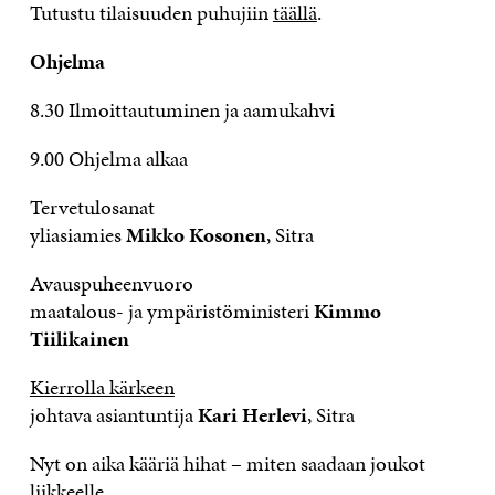
Tutustu tilaisuuden puhujiin
täällä
.
Ohjelma
8.30 Ilmoittautuminen ja aamukahvi
9.00 Ohjelma alkaa
Tervetulosanat
yliasiamies
Mikko Kosonen
, Sitra
Avauspuheenvuoro
maatalous- ja ympäristöministeri
Kimmo
Tiilikainen
Kierrolla kärkeen
johtava asiantuntija
Kari Herlevi
, Sitra
Nyt on aika kääriä hihat – miten saadaan joukot
liikkeelle