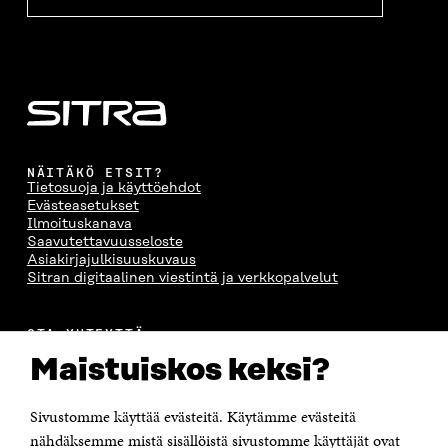
NÄITÄKÖ ETSIT?
Tietosuoja ja käyttöehdot
Evästeasetukset
Ilmoituskanava
Saavutettavuusseloste
Asiakirjajulkisuuskuvaus
Sitran digitaalinen viestintä ja verkkopalvelut
OTA YHTEYTTÄ
Suomen itsenäisyyden juhlarahasto Sitra
Maistuiskos keksi?
Itämerenkatu 11-13, PL 160,
00181 Helsinki
Sivustomme käyttää evästeitä. Käytämme evästeitä
Puhelin +358 294 618 991
Sähköpostiosoite
nähdäksemme mistä sisällöistä sivustomme käyttäjät ovat