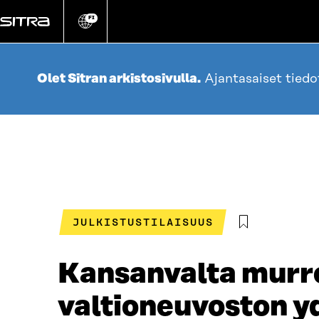
Siirry
suoraan
FI
Vaihda
sivuston
sisältöön
kieli
Olet Sitran arkistosivulla.
Ajantasaiset tied
JULKISTUSTILAISUUS
Kansanvalta murro
valtioneuvoston yd