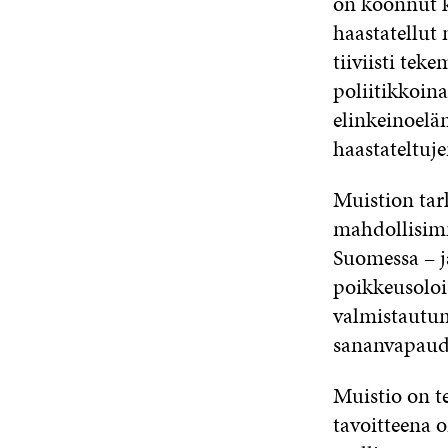
on koonnut ko
haastatellut 
tiiviisti tek
poliitikkoina
elinkeinoelä
haastateltuj
Muistion tar
mahdollisim
Suomessa – j
poikkeusolois
valmistautum
sananvapaud
Muistio on t
tavoitteena 