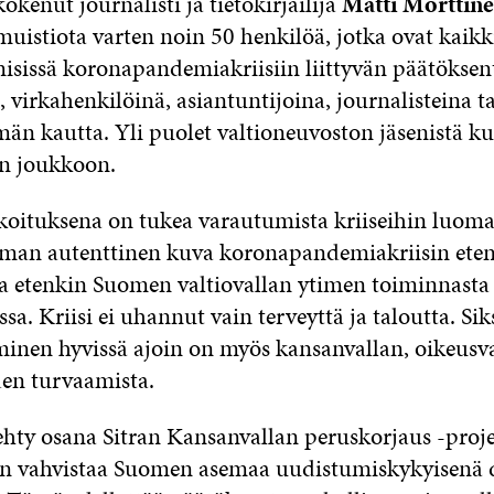
kenut journalisti ja tietokirjailija
Matti Mörttin
muistiota varten noin 50 henkilöä, jotka ovat kaikki
emisissä koronapandemiakriisiin liittyvän päätökse
, virkahenkilöinä, asiantuntijoina, journalisteina ta
män kautta. Yli puolet valtioneuvoston jäsenistä k
en joukkoon.
koituksena on tukea varautumista kriiseihin luoma
man autenttinen kuva koronapandemiakriisin eten
a etenkin Suomen valtiovallan ytimen toiminnasta
sa. Kriisi ei uhannut vain terveyttä ja taloutta. Siks
inen hyvissä ajoin on myös kansanvallan, oikeusva
en turvaamista.
ehty osana Sitran Kansanvallan peruskorjaus -proje
on vahvistaa Suomen asemaa uudistumiskykyisenä