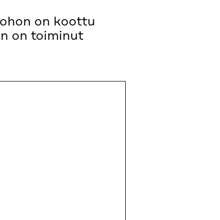
 johon on koottu
in on toiminut