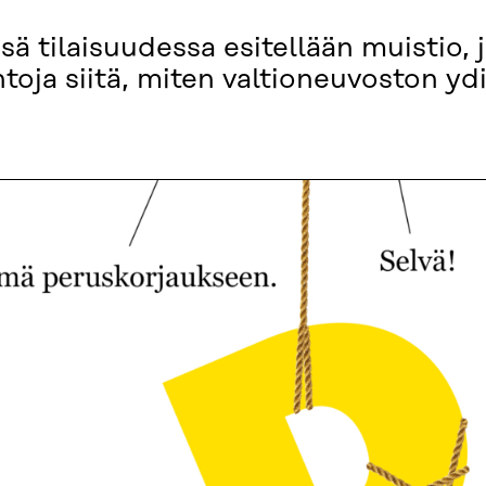
ä tilaisuudessa esitellään muistio,
ntoja siitä, miten valtioneuvoston yd