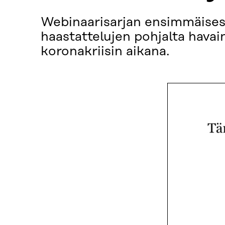
Webinaarisarjan ensimmäisess
haastattelujen pohjalta havai
koronakriisin aikana.