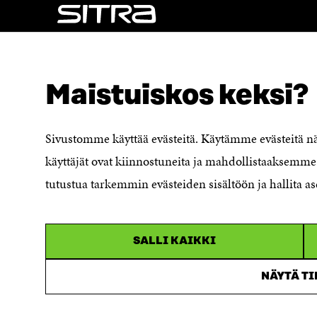
NÄITÄKÖ ETSIT?
Tietosuoja ja käyttöehdot
Maistuiskos keksi?
Evästeasetukset
Ilmoituskanava
Saavutettavuusseloste
Sivustomme käyttää evästeitä. Käytämme evästeitä 
Asiakirjajulkisuuskuvaus
käyttäjät ovat kiinnostuneita ja mahdollistaaksemme 
Sitran digitaalinen viestintä ja
tutustua tarkemmin evästeiden sisältöön ja hallita as
verkkopalvelut
SALLI KAIKKI
NÄYTÄ T