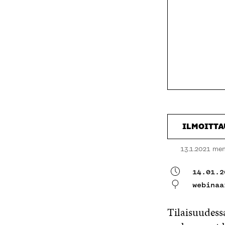
ILMOITT
13.1.2021 me
14.01.2
webinaa
Tilaisuudessa