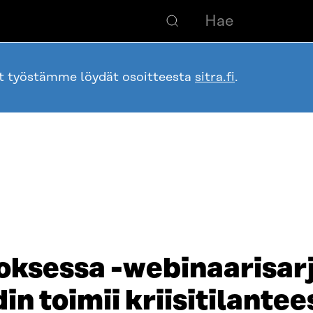
ot työstämme löydät osoitteesta
sitra.fi
.
ksessa -webinaarisarj
in toimii kriisitilantee