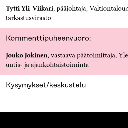
A
N
Tytti Yli-Viikari
, pääjohtaja, Valtiontalou
S
A
S
S
tarkastusvirasto
A
S
A
Kommenttipuheenvuoro:
Jouko Jokinen
, vastaava päätoimittaja, Yl
uutis- ja ajankohtaistoiminta
Kysymykset/keskustelu