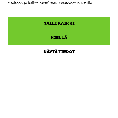
sisältöön ja hallita asetuksiasi evästeasetus-sivulla
Y-tunnus 0202132-3
OLEMME NÄISSÄ SOMEISSA
SALLI KAIKKI
Facebook
Avautuu
uudessa
Linkedin
ikkunassa
KIELLÄ
Avautuu
uudessa
Youtube
ikkunassa
Avautuu
NÄYTÄ TIEDOT
uudessa
Instagram
ikkunassa
Avautuu
uudessa
ikkunassa