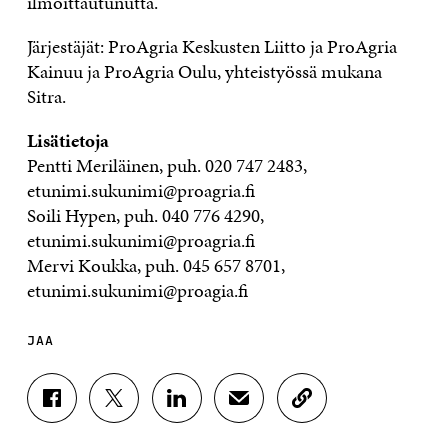
ilmoittautunutta.
Järjestäjät: ProAgria Keskusten Liitto ja ProAgria
Kainuu ja ProAgria Oulu, yhteistyössä mukana
Sitra.
Lisätietoja
Pentti Meriläinen, puh. 020 747 2483,
etunimi.sukunimi@proagria.fi
Soili Hypen, puh. 040 776 4290,
etunimi.sukunimi@proagria.fi
Mervi Koukka, puh. 045 657 8701,
etunimi.sukunimi@proagia.fi
JAA
J
J
J
J
K
A
A
A
A
O
A
A
A
A
P