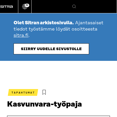
Siirry
FI
suoraan
Vaihda
Hae
sivuston
sisältöön
kieli
Olet Sitran arkistosivulla.
Ajantasaiset
tiedot työstämme löydät osoitteesta
sitra.fi
.
SIIRRY UUDELLE SIVUSTOLLE
TAPAHTUMAT
Kasvunvara-työpaja