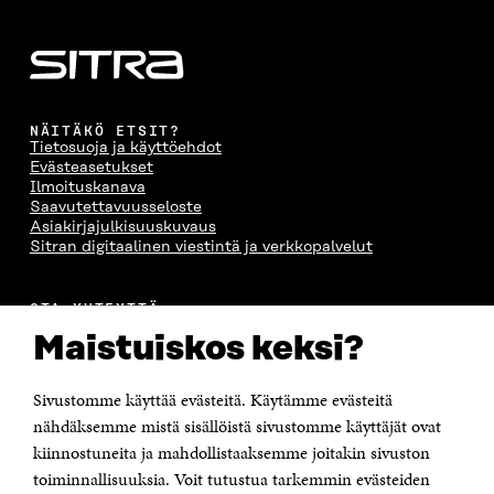
A
I
A
S
I
K
I
A
K
K
K
I
K
U
K
K
U
N
U
K
N
A
N
U
NÄITÄKÖ ETSIT?
A
S
A
N
Tietosuoja ja käyttöehdot
S
S
S
A
Evästeasetukset
S
A
S
S
Ilmoituskanava
A
A
S
Saavutettavuusseloste
A
Asiakirjajulkisuuskuvaus
Sitran digitaalinen viestintä ja verkkopalvelut
OTA YHTEYTTÄ
Suomen itsenäisyyden juhlarahasto Sitra
Maistuiskos keksi?
Itämerenkatu 11-13, PL 160,
00181 Helsinki
Sivustomme käyttää evästeitä. Käytämme evästeitä
Puhelin +358 294 618 991
Sähköpostiosoite
nähdäksemme mistä sisällöistä sivustomme käyttäjät ovat
etunimi.sukunimi@sitra.fi tai sitra@sitra.fi
kiinnostuneita ja mahdollistaaksemme joitakin sivuston
Saapumisohjeet
toiminnallisuuksia. Voit tutustua tarkemmin evästeiden