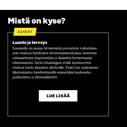
F
T
L
S
I
A
W
I
Ä
O
C
I
N
H
I
E
T
K
K
A
Mistä on kyse?
B
T
E
Ö
R
O
E
D
P
T
AIHEET
O
R
I
O
I
K
I
N
S
K
Luonto ja terveys
I
S
I
T
K
Luonnolla on monia hyvinvointia parantavia vaikutuksia,
S
S
S
I
E
joita voidaan hyödyntää hyvinvointimatkailun, kestävien
S
Ä
S
L
L
rakennettujen ympäristöjen ja ihmisten hyvinvoinnin
A
A
Ä
L
I
edistämisessä. Myös teknologian avulla luontoarvoja
A
V
A
A
N
voidaan tuoda ihmisten ulottuville. Tämä tuo uudenlaista
V
A
V
A
L
liiketoimintaa hyödyntämällä esimerkiksi kuuloaistia,
A
U
A
V
I
paikkatietoa ja yhteisöllisyyttä.
U
T
U
A
N
T
U
T
U
K
U
U
U
T
K
U
U
U
U
I
LUE LISÄÄ
U
U
U
U
U
D
U
U
D
E
D
U
E
S
E
D
S
S
S
E
S
A
S
S