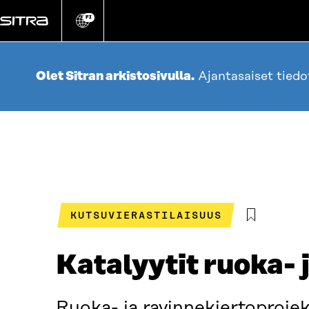
Siirry
suoraan
FI
Vaihda
sivuston
sisältöön
kieli
Olet Sitran arkistosivulla.
Ajantasaiset tied
KUTSUVIERASTILAISUUS
Katalyytit ruoka- 
Ruoka- ja ravinnekiertoproje