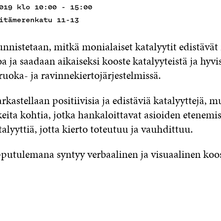
019 klo 10:00 - 15:00
itämerenkatu 11-13
nnistetaan, mitkä monialaiset katalyytit edistävät
a ja saadaan aikaiseksi kooste katalyyteistä ja hyvi
ruoka- ja ravinnekiertojärjestelmissä.
rkastellaan positiivisia ja edistäviä katalyyttejä, 
ikeita kohtia, jotka hankaloittavat asioiden etenemis
alyyttiä, jotta kierto toteutuu ja vauhdittuu.
putulemana syntyy verbaalinen ja visuaalinen koo
.