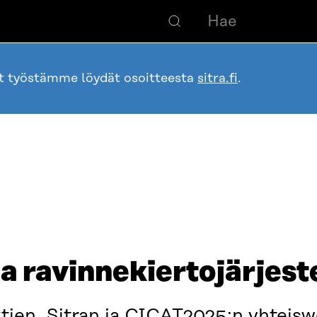
ot työstämme löydät osoitteesta
sitra.fi
.
ja ravinnekiertojärjes
ktien, Sitran ja CICAT2025:n yhteis