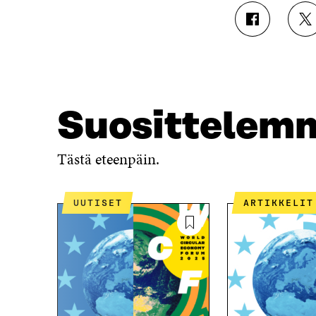
J
J
A
A
A
A
F
T
A
W
C
I
E
T
Suosittelem
B
T
O
E
O
R
Tästä eteenpäin.
K
I
I
S
S
S
UUTISET
ARTIKKELIT
S
Ä
A
A
A
V
V
A
A
U
U
T
T
U
U
U