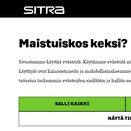
NÄITÄKÖ ETSIT?
Tietosuoja ja käyttöehdot
Maistuiskos keksi?
Evästeasetukset
Ilmoituskanava
Saavutettavuusseloste
Sivustomme käyttää evästeitä. Käytämme evästeitä 
Asiakirjajulkisuuskuvaus
käyttäjät ovat kiinnostuneita ja mahdollistaaksemme 
Sitran digitaalinen viestintä ja
tutustua tarkemmin evästeiden sisältöön ja hallita as
verkkopalvelut
SALLI KAIKKI
NÄYTÄ T