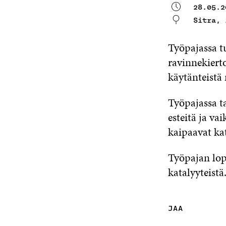
28.05.2
Sitra, 
Työpajassa tu
ravinnekierto
käytänteistä 
Työpajassa ta
esteitä ja va
kaipaavat kat
Työpajan lop
katalyyteistä
JAA