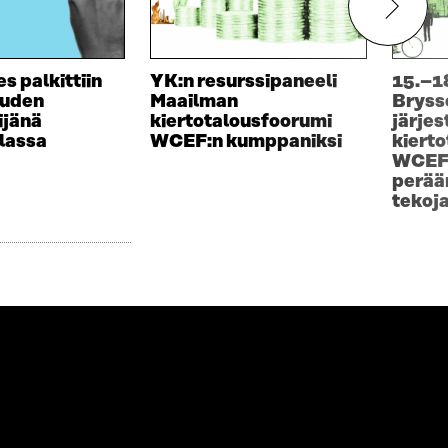
A
s palkittiin
YK:n resurssipaneeli
15.–18
ouden
Maailman
Bryss
ijänä
kiertotalousfoorumi
järje
lassa
WCEF:n kumppaniksi
kiert
WCEF
perää
tekoj