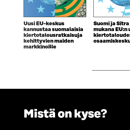
U
U
U
U
U
D
D
E
Uusi EU-keskus
Suomi ja Sitra
E
S
kannustaa suomalaisia
mukana EU:n 
S
S
kiertotalousratkaisuja
kiertotaloude
S
A
kehittyvien maiden
osaamiskesk
A
I
markkinoille
I
K
K
K
K
U
U
N
N
A
A
S
S
S
S
A
A
Mistä on kyse?