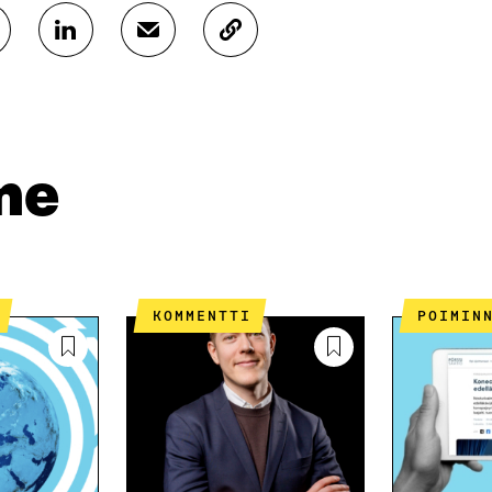
J
J
K
A
A
O
A
A
P
L
S
I
I
Ä
O
N
H
I
K
K
A
me
E
Ö
R
D
P
T
I
O
I
N
S
K
I
T
K
S
I
E
KOMMENTTI
POIMIN
S
L
L
Ä
L
I
A
A
N
V
A
L
A
V
I
U
A
N
T
U
K
U
T
K