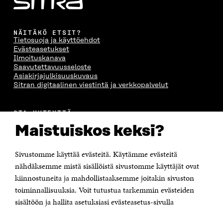
NÄITÄKÖ ETSIT?
Tietosuoja ja käyttöehdot
Evästeasetukset
Ilmoituskanava
Saavutettavuusseloste
Asiakirjajulkisuuskuvaus
Sitran digitaalinen viestintä ja verkkopalvelut
OTA YHTEYTTÄ
Suomen itsenäisyyden juhlarahasto Sitra
Maistuiskos keksi?
Itämerenkatu 11-13, PL 160,
00181 Helsinki
Sivustomme käyttää evästeitä. Käytämme evästeitä
Puhelin +358 294 618 991
Sähköpostiosoite
nähdäksemme mistä sisällöistä sivustomme käyttäjät ovat
etunimi.sukunimi@sitra.fi tai sitra@sitra.fi
kiinnostuneita ja mahdollistaaksemme joitakin sivuston
toiminnallisuuksia. Voit tutustua tarkemmin evästeiden
Saapumisohjeet
sisältöön ja hallita asetuksiasi evästeasetus-sivulla
Y-tunnus 0202132-3