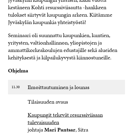
kestäneen Kohti resurssiviisautta -hankkeen
tulokset siirtyvät kaupungin arkeen. Kiitämme
Jyväskylän kaupunkia yhteistyöstä!
Seminaari oli suunnattu kaupunkien, kuntien,
yritysten, valtionhallinnon, yliopistojen ja
ammattikorkeakoulujen edustajille sekä alueiden
kehityksestä ja kilpailukyvystä kiinnostuneille.
Ohjelma
Ilmoittautuminen ja lounas
11.30
Tilaisuuden avaus
Kaupungit tekevät resurssiviisaan
tulevaisuuden
johtaja
Mari Pantsar
, Sitra