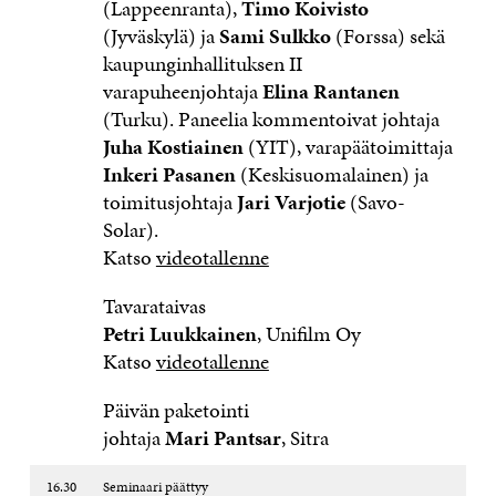
(Lappeenranta),
Timo Koivisto
(Jyväskylä) ja
Sami Sulkko
(Forssa) sekä
kaupunginhallituksen II
varapuheenjohtaja
Elina Rantanen
(Turku). Paneelia kommentoivat johtaja
Juha Kostiainen
(YIT), varapäätoimittaja
Inkeri Pasanen
(Keskisuomalainen) ja
toimitusjohtaja
Jari Varjotie
(Savo-
Solar).
Katso
videotallenne
Tavarataivas
Petri Luukkainen
, Unifilm Oy
Katso
videotallenne
Päivän paketointi
johtaja
Mari Pantsar
, Sitra
16.30
Seminaari päättyy