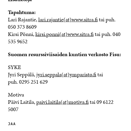
Tapahtuma:
Lari Rajantie,
lari.rajantie(at)www.sitra.fi
tai puh.
050 373 8609
Kirsi Pönni,
kirsi.ponni(at)www.sitra.fi
tai puh. 040
535 9652
Suomen resurssiviisaiden kuntien verkosto Fisu:
SYKE
Jyri Seppälä,
jyri.seppala(at)ymparisto.fi
tai
puh. 0295 251 629
Motiva
Päivi Laitila,
paivi.laitila(at)motiva.fi
tai 09 6122
5007
JAA