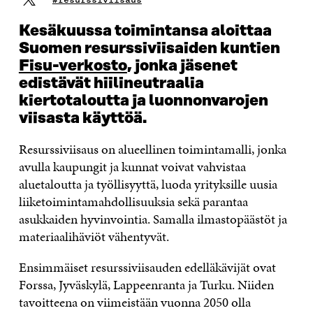
Kesäkuussa toimintansa aloittaa
Suomen resurssiviisaiden kuntien
Fisu-verkosto
, jonka jäsenet
edistävät hiilineutraalia
kiertotaloutta ja luonnonvarojen
viisasta käyttöä.
Resurssiviisaus on alueellinen toimintamalli, jonka
avulla kaupungit ja kunnat voivat vahvistaa
aluetaloutta ja työllisyyttä, luoda yrityksille uusia
liiketoimintamahdollisuuksia sekä parantaa
asukkaiden hyvinvointia. Samalla ilmastopäästöt ja
materiaalihäviöt vähentyvät.
Ensimmäiset resurssiviisauden edelläkävijät ovat
Forssa, Jyväskylä, Lappeenranta ja Turku. Niiden
tavoitteena on viimeistään vuonna 2050 olla