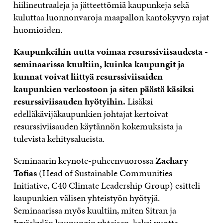
hiilineutraaleja ja jätteettömiä kaupunkeja sekä
kuluttaa luonnonvaroja maapallon kantokyvyn rajat
huomioiden.
Kaupunkeihin uutta voimaa resurssiviisaudesta -
seminaarissa kuultiin, kuinka kaupungit ja
kunnat voivat liittyä resurssiviisaiden
kaupunkien verkostoon ja siten päästä käsiksi
resurssiviisauden hyötyihin.
Lisäksi
edelläkävijäkaupunkien johtajat kertoivat
resurssiviisauden käytännön kokemuksista ja
tulevista kehitysalueista.
Seminaarin keynote-puheenvuorossa
Zachary
Tofias
(Head of Sustainable Communities
Initiative, C40 Climate Leadership Group) esitteli
kaupunkien välisen yhteistyön hyötyjä.
Seminaarissa myös kuultiin, miten Sitran ja
Jyväskylän kaupungin yhteisen, kaksi vuotta