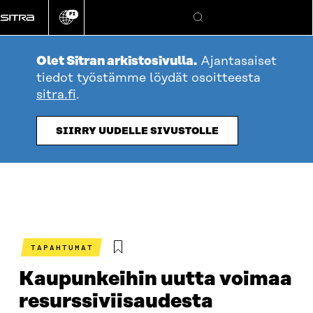
Siirry
FI
suoraan
Vaihda
Hae
sivuston
sisältöön
kieli
Olet Sitran arkistosivulla.
Ajantasaiset
tiedot työstämme löydät osoitteesta
sitra.fi
.
SIIRRY UUDELLE SIVUSTOLLE
TAPAHTUMAT
Kaupunkeihin uutta voimaa
resurssiviisaudesta