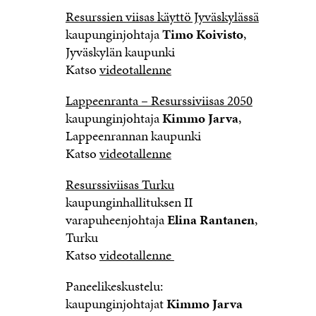
Resurssien viisas käyttö Jyväskylässä
kaupunginjohtaja
Timo Koivisto
,
Jyväskylän kaupunki
Katso
videotallenne
Lappeenranta – Resurssiviisas 2050
kaupunginjohtaja
Kimmo Jarva
,
Lappeenrannan kaupunki
Katso
videotallenne
Resurssiviisas Turku
kaupunginhallituksen II
varapuheenjohtaja
Elina Rantanen
,
Turku
Katso
videotallenne
Paneelikeskustelu:
kaupunginjohtajat
Kimmo Jarva