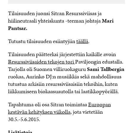
Tilaisuuden juonsi Sitran Resurssiviisas ja
hiilineutraali yhteiskunta -teeman johtaja
Mari
Pantsar.
Tutustu tilaisuuden esiintyjiin
täällä
.
Tilaisuuden päätteeksi järjestettiin kaikille avoin
Resurssiviisaiden tekojen tori
Paviljongin edustalla.
Tarjolla oli Suomen villiruokaguru
Sami Tallbergin
ruokaa, Aurinko DJ:n musiikkia sekä mahdollisuus
tutustua arkisiin resurssiviisaisiin tekoihin, kuten
liikkumiseen biokaasuautolla tai laatikkopyörällä.
Tapahtuma oli osa Sitran toimintaa
Euroopan
kestävän kehityksen viikolla
, jota vietetään
30.5.-5.6.2015.
Lisätietoja