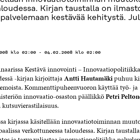
loudessa. Kirjan taustalla on ilmas
a palvelemaan kestävää kehitystä. Ju
008 klo 02:00 - 04.02.2008 klo 02:00
inaarissa Kestävä innovointi – Innovaatiopolitiikk
essä -kirjan kirjoittaja
Antti Hautamäki
puhuu ki
teemoista. Kommenttipuheenvuoron käyttää työ- ja
isteriön innovaatio-osaston päällikkö
Petri Pelto
 kutsuvierastilaisuus.
assa kirjassa käsitellään innovaatiotoiminnan muuto
baalissa verkottuneessa taloudessa. Kirjan taustall
os ja tarve valjastaa innovaatiopolitiikka palvel