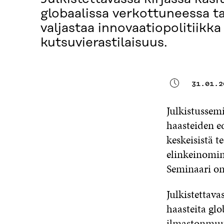
globaalissa verkottuneessa ta
valjastaa innovaatiopolitiikk
kutsuvierastilaisuus.
31.01.2
Julkistussem
haasteiden ed
keskeisistä 
elinkeinomin
Seminaari on
Julkistettav
haasteita glo
ilmastonmuut