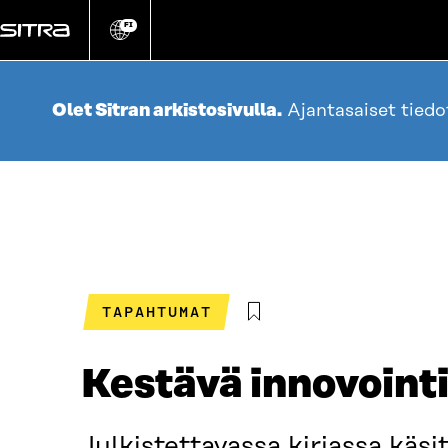
Siirry
suoraan
FI
Vaihda
sivuston
sisältöön
kieli
Olet Sitran arkistosivulla.
Ajantasaiset tied
TAPAHTUMAT
Kestävä innovointi
Julkistettavassa kirjassa käs