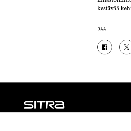
kestävää kehi
JAA
J
J
A
A
A
A
F
T
A
W
C
I
E
T
B
T
O
E
O
R
K
I
I
S
S
S
NÄITÄKÖ ETSIT?
S
Ä
Tietosuoja ja käyttöehdot