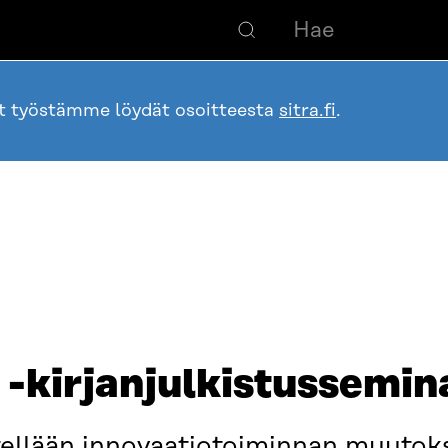
ot työstämme löydät osoitteesta
sitra.fi
.
 -kirjanjulkistussemin
itellään innovaatiotoiminnan muutoks