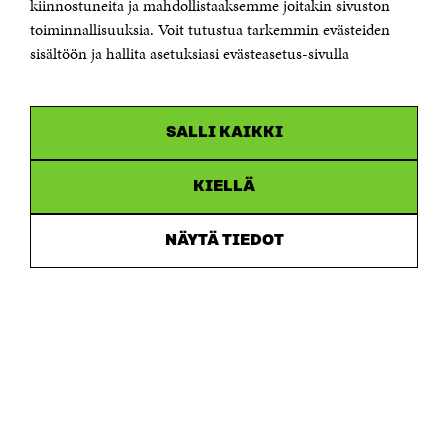
kiinnostuneita ja mahdollistaaksemme joitakin sivuston
Saapumisohjeet
toiminnallisuuksia. Voit tutustua tarkemmin evästeiden
sisältöön ja hallita asetuksiasi evästeasetus-sivulla
Y-tunnus 0202132-3
OLEMME NÄISSÄ SOMEISSA
SALLI KAIKKI
Facebook
Avautuu
uudessa
Linkedin
ikkunassa
KIELLÄ
Avautuu
uudessa
Youtube
ikkunassa
Avautuu
NÄYTÄ TIEDOT
uudessa
Instagram
ikkunassa
Avautuu
uudessa
ikkunassa