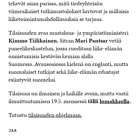
tekevät asian parissa, mitä tiedeyhteisön
viimeaikaiset tutkimustulokset kertovat ja millaisia
liiketoimintamahdollisuuksia se tarjoaa.
Tilaisuuden avaa maatalous- ja ympäristöministeri
Kimmo Tiilikainen.
Sitran
Mari Pantsar
vetää
paneelikeskustelun, jossa ruoditaan l
iike-elämän
onnistumisia kestävän kemian alalla
Suomessa
.
Avausosiossa kielenä on englanti, mutta
suomalaiset tutkijat sekä liike-elämän edustajat
esiintyvät suomeksi.
Tilaisuus on ilmainen ja kaikille avoin, mutta vaatii
ilmoittautumisen 19.5. mennessä
tällä
lomakkeella
.
Tutustu
tilaisuuden ohjelmaan.
JAA