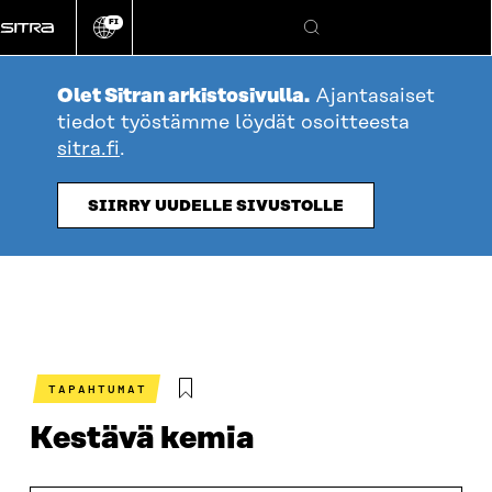
Siirry
FI
suoraan
Vaihda
Hae
sivuston
sisältöön
kieli
Olet Sitran arkistosivulla.
Ajantasaiset
tiedot työstämme löydät osoitteesta
sitra.fi
.
SIIRRY UUDELLE SIVUSTOLLE
TAPAHTUMAT
Kestävä kemia