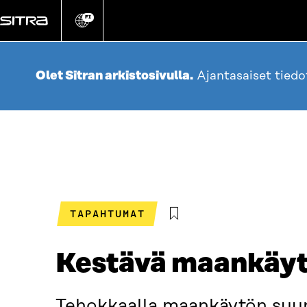
Siirry
suoraan
FI
Vaihda
sivuston
sisältöön
kieli
Olet Sitran arkistosivulla.
Ajantasaiset tied
TAPAHTUMAT
Kestävä maankäyt
Tehokkaalla maankäytön suun