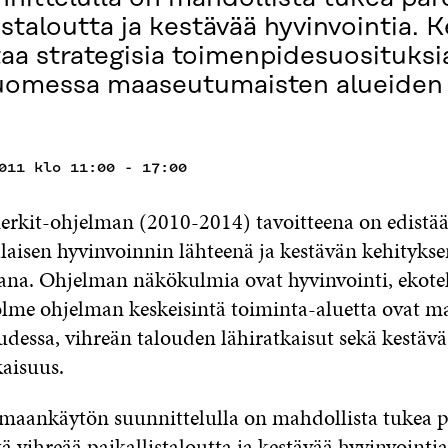
listaloutta ja kestävää hyvinvointia.
taa strategisia toimenpidesuosituksi
uomessa maaseutumaisten alueiden
011 klo 11:00 - 17:00
rkit-ohjelman (2010-2014) tavoitteena on edist
laisen hyvinvoinnin lähteenä ja kestävän kehitykse
ana. Ohjelman näkökulmia ovat hyvinvointi, ekot
olme ohjelman keskeisintä toiminta-aluetta ovat m
udessa, vihreän talouden lähiratkaisut sekä kestä
aisuus.
 maankäytön suunnittelulla on mahdollista tukea
ä vihreää paikallistaloutta ja kestävää hyvinvointia