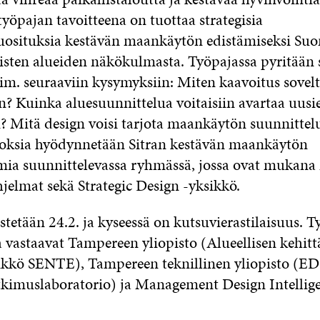
yöpajan tavoitteena on tuottaa strategisia
osituksia kestävän maankäytön edistämiseksi Su
sten alueiden näkökulmasta. Työpajassa pyritään
sim. seuraaviin kysymyksiin: Miten kaavoitus sovel
n? Kuinka aluesuunnittelua voitaisiin avartaa uusi
? Mitä design voisi tarjota maankäytön suunnittelu
oksia hyödynnetään Sitran kestävän maankäytön
mia suunnittelevassa ryhmässä, jossa ovat mukan
jelmat sekä Strategic Design -yksikkö.
stetään 24.2. ja kyseessä on kutsuvierastilaisuus. 
a vastaavat Tampereen yliopisto (Alueellisen kehit
ikkö SENTE), Tampereen teknillinen yliopisto (E
kimuslaboratorio) ja Management Design Intellig