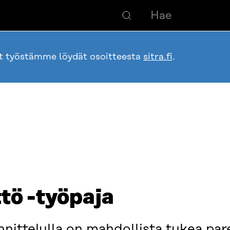
ot työstämme löydät osoitteesta
sitra.fi
.
tö -työpaja
nittelulla on mahdollista tukea pa