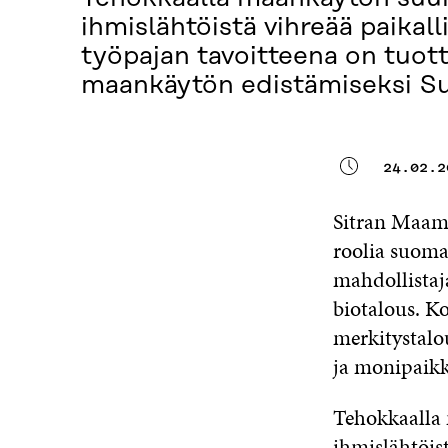
ihmislähtöistä vihreää paikal
työpajan tavoitteena on tuot
maankäytön edistämiseksi S
24.02.2
Sitran Maame
roolia suoma
mahdollistaj
biotalous. K
merkitystalo
ja monipaikk
Tehokkaalla
ihmislähtöist