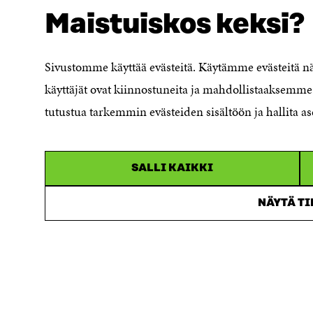
Maistuiskos keksi?
Evästeasetukset
Ilmoituskanava
Saavutettavuusseloste
Sivustomme käyttää evästeitä. Käytämme evästeitä 
Asiakirjajulkisuuskuvaus
käyttäjät ovat kiinnostuneita ja mahdollistaaksemme 
Sitran digitaalinen viestintä ja
tutustua tarkemmin evästeiden sisältöön ja hallita as
verkkopalvelut
SALLI KAIKKI
NÄYTÄ T