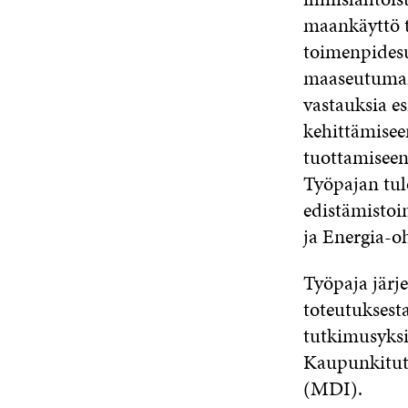
maankäyttö t
toimenpidesu
maaseutumai
vastauksia e
kehittämisee
tuottamiseen
Työpajan tul
edistämistoi
ja Energia-oh
Työpaja järje
toteutuksest
tutkimusyks
Kaupunkitut
(MDI).