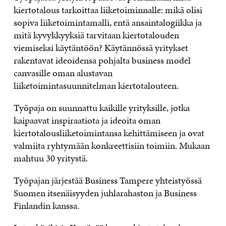
kiertotalous tarkoittaa liiketoiminnalle: mikä olisi
sopiva liiketoimintamalli, entä ansaintalogiikka ja
mitä kyvykkyyksiä tarvitaan kiertotalouden
viemiseksi käytäntöön? Käytännössä yritykset
rakentavat ideoidensa pohjalta business model
canvasille oman alustavan
liiketoimintasuunnitelman kiertotalouteen.
Työpaja on suunnattu kaikille yrityksille, jotka
kaipaavat inspiraatiota ja ideoita oman
kiertotalousliiketoimintansa kehittämiseen ja ovat
valmiita ryhtymään konkreettisiin toimiin. Mukaan
mahtuu 30 yritystä.
Työpajan järjestää Business Tampere yhteistyössä
Suomen itsenäisyyden juhlarahaston ja Business
Finlandin kanssa.