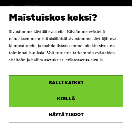
OTA YHTEYTTÄ
Suomen itsenäisyyden juhlarahasto Sitra
Maistuiskos keksi?
Itämerenkatu 11-13, PL 160,
00181 Helsinki
Sivustomme käyttää evästeitä. Käytämme evästeitä
Puhelin +358 294 618 991
Sähköpostiosoite
nähdäksemme mistä sisällöistä sivustomme käyttäjät ovat
etunimi.sukunimi@sitra.fi tai sitra@sitra.fi
kiinnostuneita ja mahdollistaaksemme joitakin sivuston
Saapumisohjeet
toiminnallisuuksia. Voit tutustua tarkemmin evästeiden
sisältöön ja hallita asetuksiasi evästeasetus-sivulla
Y-tunnus 0202132-3
OLEMME NÄISSÄ SOMEISSA
SALLI KAIKKI
Facebook
Avautuu
uudessa
Linkedin
ikkunassa
KIELLÄ
Avautuu
uudessa
Youtube
ikkunassa
Avautuu
NÄYTÄ TIEDOT
uudessa
Instagram
ikkunassa
Avautuu
uudessa