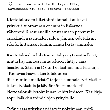
Kohtaamisia-tila Finlaysonilla,
Satakunnankatu 18a, Tampere, Finland
Kiertotalouden liiketoimintamallit auttavat
yrityksiä tuottamaan enemmän lisäarvoa
vähemmillä resursseilla, vastaamaan paremmin
asiakkaiden ja muiden sidosryhmien odotuksiin
sekä kehittämään toimintaansa kestävämmäksi.
Kiertotalouden liiketoimintahyödyt ovat selkeät,
mutta käytännössä muutokseen liittyy aina
haasteita. Sitran ja Deloitten laatima uusi käsikirja
”Kestävää kasvua kiertotalouden
liiketoimintamalleista” tarjoaa suomalaisyrityksille
tukea, työkaluja ja käytännön esimerkkejä
kiertotalousliiketoiminnan kehittämiseen. Käsikirja
sopii kaikkien toimialojen yrityksille.
Työpajassa yritykset pääsevät pohtimaan, mitä