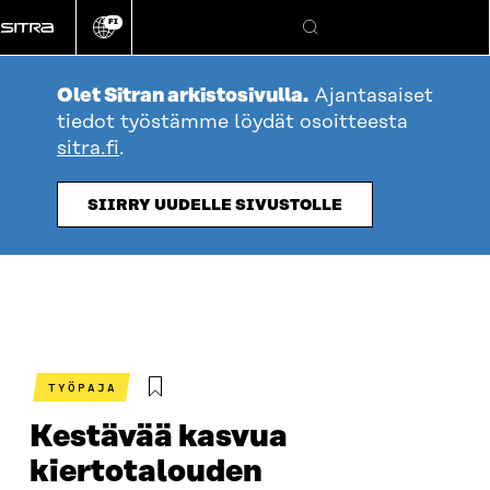
Siirry
FI
suoraan
Vaihda
Hae
sivuston
sisältöön
kieli
Olet Sitran arkistosivulla.
Ajantasaiset
tiedot työstämme löydät osoitteesta
sitra.fi
.
SIIRRY UUDELLE SIVUSTOLLE
TYÖPAJA
Kestävää kasvua
kiertotalouden