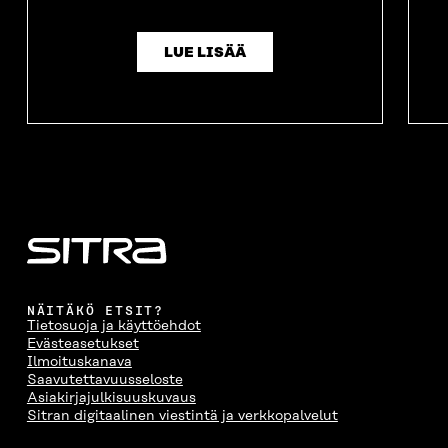
LUE LISÄÄ
NÄITÄKÖ ETSIT?
Tietosuoja ja käyttöehdot
Evästeasetukset
Ilmoituskanava
Saavutettavuusseloste
Asiakirjajulkisuuskuvaus
Sitran digitaalinen viestintä ja verkkopalvelut