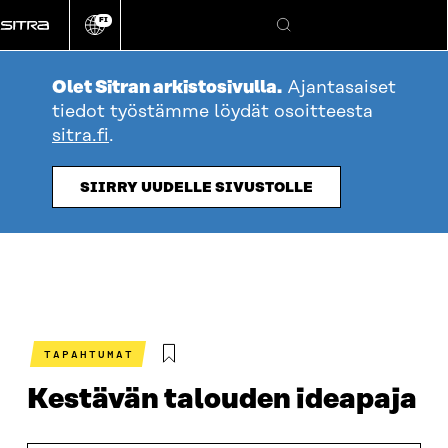
Siirry
FI
suoraan
Vaihda
Hae
sivuston
sisältöön
kieli
Olet Sitran arkistosivulla.
Ajantasaiset
tiedot työstämme löydät osoitteesta
sitra.fi
.
SIIRRY UUDELLE SIVUSTOLLE
TAPAHTUMAT
Kestävän talouden ideapaja