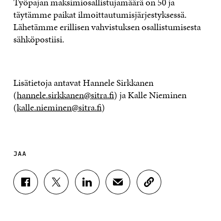
Työpajan maksimiosallistujamäärä on 50 ja
täytämme paikat ilmoittautumisjärjestyksessä.
Lähetämme erillisen vahvistuksen osallistumisesta
sähköpostiisi.
Lisätietoja antavat Hannele Sirkkanen
(
hannele.sirkkanen@sitra.fi
) ja Kalle Nieminen
(
kalle.nieminen@sitra.fi
)
JAA
J
J
J
J
K
A
A
A
A
O
A
A
A
A
P
F
T
L
S
I