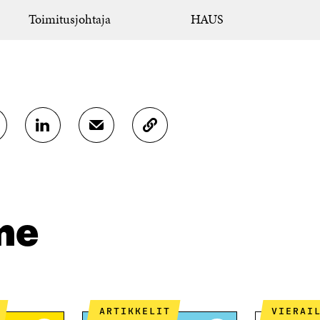
Toimitusjohtaja
HAUS
J
J
K
A
A
O
A
A
P
L
S
I
I
Ä
O
N
H
I
K
K
A
me
E
Ö
R
D
P
T
I
O
I
N
S
K
I
T
K
S
I
E
ARTIKKELIT
VIERAI
S
L
L