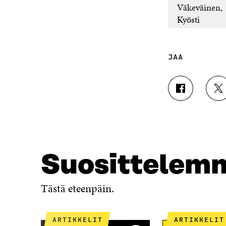
Väkeväinen,
Kyösti
JAA
J
J
A
A
A
A
F
T
A
W
C
I
E
T
Suosittelem
B
T
O
E
O
R
Tästä eteenpäin.
K
I
I
S
S
S
ARTIKKELIT
ARTIKKELIT
S
Ä