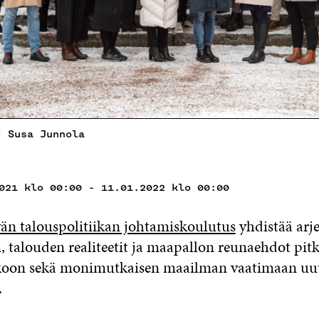
/ Susa Junnola
021 klo 00:00 - 11.01.2022 klo 00:00
än talouspolitiikan johtamiskoulutus
yhdistää arj
, talouden realiteetit ja maapallon reunaehdot pit
koon sekä monimutkaisen maailman vaatimaan uu
.