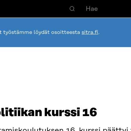
ot työstämme löydät osoitteesta
sitra.fi
.
litiikan kurssi 16
htamiskoulutuksen 16. kurssi päätty