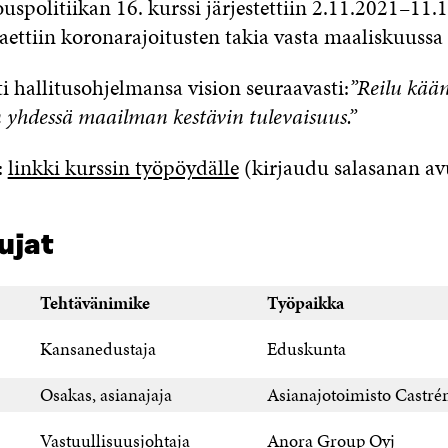
uspolitiikan 16. kurssi järjestettiin 2.11.2021–11.
aettiin koronarajoitusten takia vasta maaliskuussa
ti hallitusohjelmansa vision seuraavasti:
”Reilu kää
yhdessä maailman kestävin tulevaisuus.”
:
linkki kurssin työpöydälle
(kirjaudu salasanan av
ujat
Tehtävänimike
Työpaikka
Kansanedustaja
Eduskunta
Osakas, asianajaja
Asianajotoimisto Castr
Vastuullisuusjohtaja
Anora Group Oyj