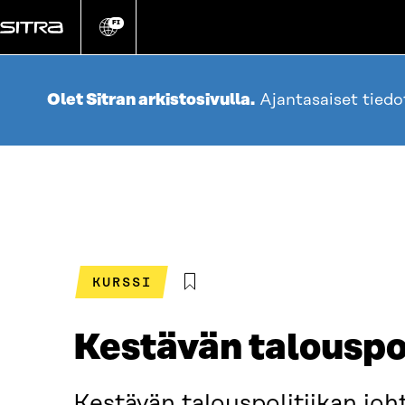
Siirry
suoraan
FI
Vaihda
sivuston
sisältöön
kieli
Olet Sitran arkistosivulla.
Ajantasaiset tied
KURSSI
Kestävän talous­po
Kestävän talouspolitiikan jo