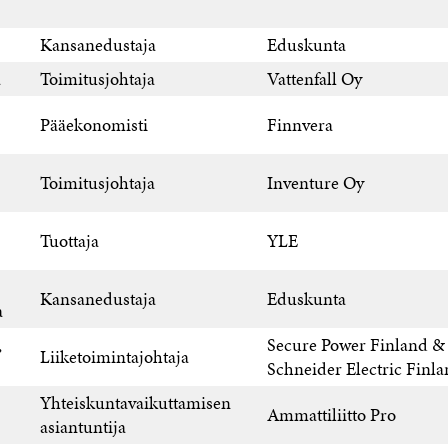
Kansanedustaja
Eduskunta
a
Toimitusjohtaja
Vattenfall Oy
Pääekonomisti
Finnvera
Toimitusjohtaja
Inventure Oy
Tuottaja
YLE
Kansanedustaja
Eduskunta
a
,
Secure Power Finland & 
Liiketoimintajohtaja
Schneider Electric Finl
Yhteiskuntavaikuttamisen
Ammattiliitto Pro
asiantuntija