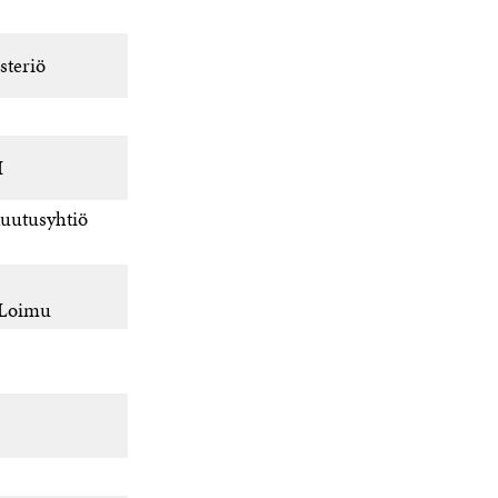
steriö
I
uutusyhtiö
o Loimu