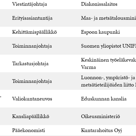
Viestintäjohtaja
Diakonissalaitos
Erityisasiantuntija
Maa- ja metsätalousmini
Kehittämispäällikkö
Espoon kaupunki
Toiminnanjohtaja
Suomen yliopistot UNIF
Keskinäinen työeläkevak
Tarkastusjohtaja
Varma
Luonnon-, ympäristö- ja
Toiminnanjohtaja
metsätieteilijöiden liitt
,
Valiokuntaneuvos
Eduskunnan kanslia
Kansliapäällikkö
Oikeusministeriö
Pääekonomisti
Kuntarahoitus Oyj