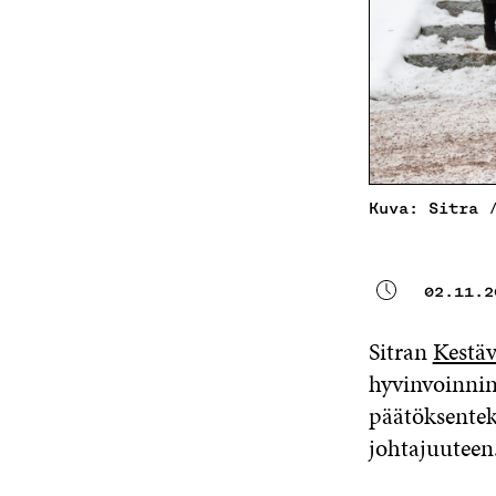
Kuva: Sitra 
02.11.2
Sitran
Kestäv
hyvinvoinnin
päätöksente
johtajuuteen