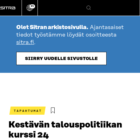
Siirry
FI
suoraan
Vaihda
Hae
sivuston
sisältöön
kieli
Olet Sitran arkistosivulla.
Ajantasaiset
tiedot työstämme löydät osoitteesta
sitra.fi
.
SIIRRY UUDELLE SIVUSTOLLE
TAPAHTUMAT
Kestävän talouspolitiikan
kurssi 24