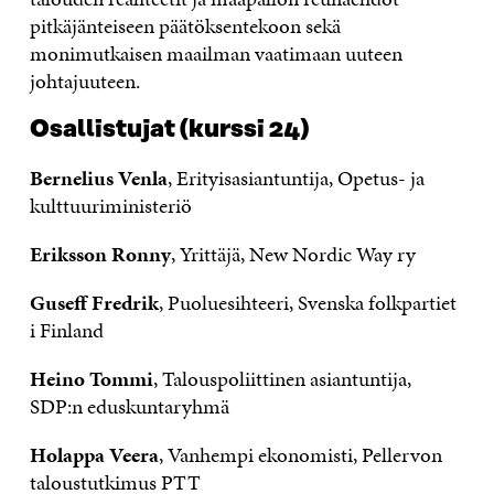
pitkäjänteiseen päätöksentekoon sekä
monimutkaisen maailman vaatimaan uuteen
johtajuuteen.
Osallistujat (kurssi 24)
Bernelius Venla
, Erityisasiantuntija, Opetus- ja
kulttuuriministeriö
Eriksson Ronny
, Yrittäjä, New Nordic Way ry
Guseff Fredrik
, Puoluesihteeri, Svenska folkpartiet
i Finland
Heino Tommi
, Talouspoliittinen asiantuntija,
SDP:n eduskuntaryhmä
Holappa Veera
, Vanhempi ekonomisti, Pellervon
taloustutkimus PTT