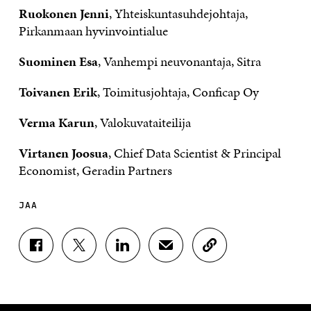
Ruokonen Jenni
, Yhteiskuntasuhdejohtaja,
Pirkanmaan hyvinvointialue
Suominen Esa
, Vanhempi neuvonantaja, Sitra
Toivanen Erik
, Toimitusjohtaja, Conficap Oy
Verma Karun
, Valokuvataiteilija
Virtanen Joosua
, Chief Data Scientist & Principal
Economist, Geradin Partners
JAA
J
J
J
J
K
A
A
A
A
O
A
A
A
A
P
F
T
L
S
I
A
W
I
Ä
O