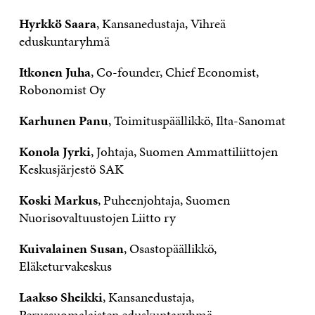
Hyrkkö Saara
, Kansanedustaja, Vihreä
eduskuntaryhmä
Itkonen Juha
, Co-founder, Chief Economist,
Robonomist Oy
Karhunen Panu
, Toimituspäällikkö, Ilta-Sanomat
Konola Jyrki
, Johtaja, Suomen Ammattiliittojen
Keskusjärjestö SAK
Koski Markus
, Puheenjohtaja, Suomen
Nuorisovaltuustojen Liitto ry
Kuivalainen Susan
, Osastopäällikkö,
Eläketurvakeskus
Laakso Sheikki
, Kansanedustaja,
Perussuomalaisten eduskuntaryhmä