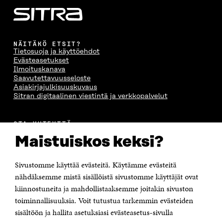
NÄITÄKÖ ETSIT?
Tietosuoja ja käyttöehdot
Evästeasetukset
Ilmoituskanava
Saavutettavuusseloste
Asiakirjajulkisuuskuvaus
Sitran digitaalinen viestintä ja verkkopalvelut
OTA YHTEYTTÄ
Suomen itsenäisyyden juhlarahasto Sitra
Maistuiskos keksi?
Itämerenkatu 11-13, PL 160,
00181 Helsinki
Sivustomme käyttää evästeitä. Käytämme evästeitä
Puhelin +358 294 618 991
Sähköpostiosoite
nähdäksemme mistä sisällöistä sivustomme käyttäjät ovat
etunimi.sukunimi@sitra.fi tai sitra@sitra.fi
kiinnostuneita ja mahdollistaaksemme joitakin sivuston
toiminnallisuuksia. Voit tutustua tarkemmin evästeiden
Saapumisohjeet
sisältöön ja hallita asetuksiasi evästeasetus-sivulla
Y-tunnus 0202132-3