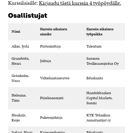
Kurssilaisille:
Kirjaudu tästä kurssin 4 työpöydälle.
Osallistujat
Kurssin aikainen
Kurssin aikainen
Nimi
nimike
työpaikka
Alkio, Jyrki
Päätoimittaja
Talentum
Grundstén,
Suomen
Johtaja
Henri
Teollisuussijoitus Oy
Grönholm,
Valtiokuntaneuvos
Eduskunta
Nora
Handelsbanken
Helenius,
Pääekonomisti
Capital Markets,
Tiina
Suomi
Houhala,
KTK Tekniikan
Puheenjohtaja
Keijo
Asiantuntijat ry
Jaskari, Harri
Kansanedustaja
Eduskunta