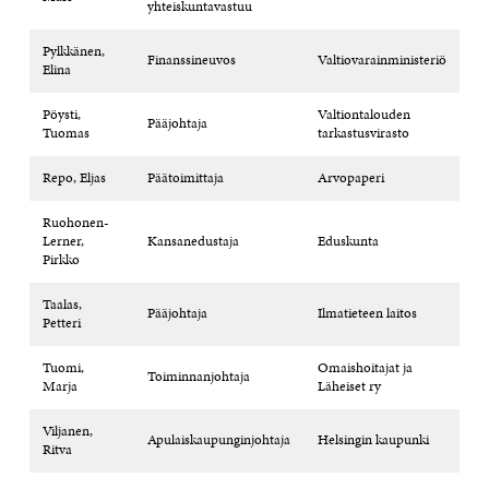
yhteiskuntavastuu
Pylkkänen,
Finanssineuvos
Valtiovarainministeriö
Elina
Pöysti,
Valtiontalouden
Pääjohtaja
Tuomas
tarkastusvirasto
Repo, Eljas
Päätoimittaja
Arvopaperi
Ruohonen-
Lerner,
Kansanedustaja
Eduskunta
Pirkko
Taalas,
Pääjohtaja
Ilmatieteen laitos
Petteri
Tuomi,
Omaishoitajat ja
Toiminnanjohtaja
Marja
Läheiset ry
Viljanen,
Apulaiskaupunginjohtaja
Helsingin kaupunki
Ritva