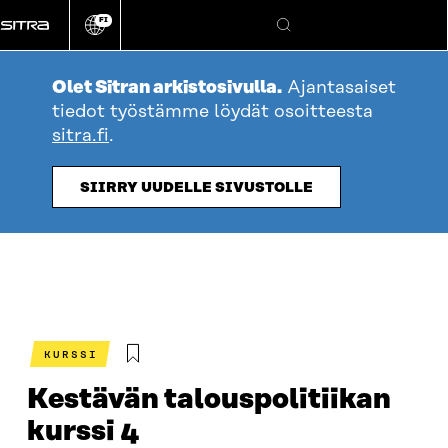
Siirry
FI
suoraan
Vaihda
Hae
sivuston
sisältöön
kieli
Olet Sitran arkistosivulla.
Ajantasaiset
tiedot työstämme löydät osoitteesta
sitra.fi
.
SIIRRY UUDELLE SIVUSTOLLE
KURSSI
Kestävän talous­politiikan
kurssi 4