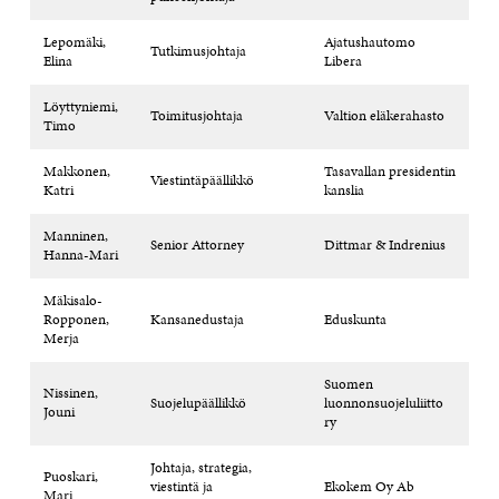
Lepomäki,
Ajatushautomo
Tutkimusjohtaja
Elina
Libera
Löyttyniemi,
Toimitusjohtaja
Valtion eläkerahasto
Timo
Makkonen,
Tasavallan presidentin
Viestintäpäällikkö
Katri
kanslia
Manninen,
Senior Attorney
Dittmar & Indrenius
Hanna-Mari
Mäkisalo-
Ropponen,
Kansanedustaja
Eduskunta
Merja
Suomen
Nissinen,
Suojelupäällikkö
luonnonsuojeluliitto
Jouni
ry
Johtaja, strategia,
Puoskari,
viestintä ja
Ekokem Oy Ab
Mari