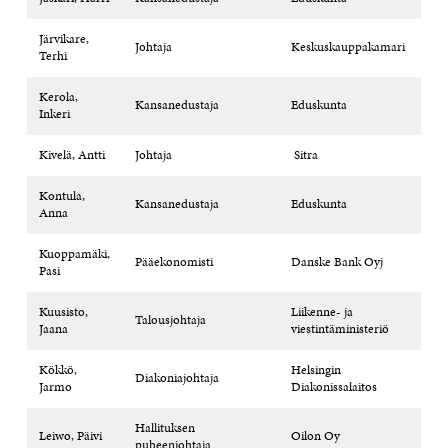
Järvikare,
Johtaja
Keskuskauppakamari
Terhi
Kerola,
Kansanedustaja
Eduskunta
Inkeri
Kivelä, Antti
Johtaja
Sitra
Kontula,
Kansanedustaja
Eduskunta
Anna
Kuoppamäki,
Pääekonomisti
Danske Bank Oyj
Pasi
Kuusisto,
Liikenne- ja
Talousjohtaja
Jaana
viestintäministeriö
Kökkö,
Helsingin
Diakoniajohtaja
Jarmo
Diakonissalaitos
Hallituksen
Leiwo, Päivi
Oilon Oy
puheenjohtaja