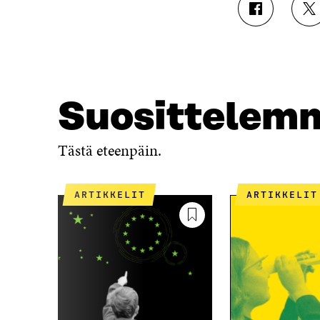
J
J
A
A
A
A
F
T
A
W
C
I
E
T
Suosittelem
B
T
O
E
O
R
Tästä eteenpäin.
K
I
I
S
S
S
ARTIKKELIT
ARTIKKELIT
S
Ä
A
A
A
V
V
A
A
U
U
T
T
U
U
U
U
U