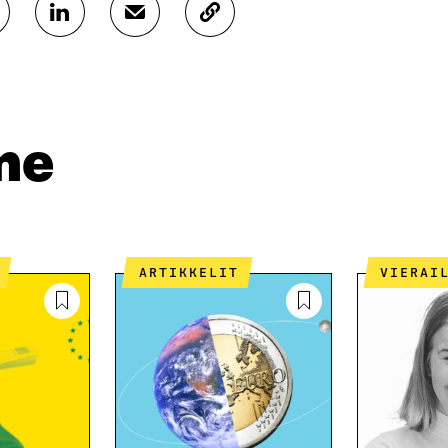
J
J
K
A
A
O
A
A
P
L
S
I
I
Ä
O
N
H
I
K
K
A
me
E
Ö
R
D
P
T
I
O
I
N
S
K
I
T
K
S
I
E
ARTIKKELIT
VIERAI
S
L
L
Ä
L
I
A
A
N
V
A
L
A
V
I
U
A
N
T
U
K
U
T
K
U
U
I