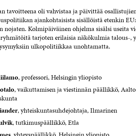
 tavoitteena oli vahvistaa ja päivittää osallistujien
uspolitiikan ajankohtaisista sisällöistä etenkin EU
 nojaten. Kolmipäiväinen ohjelma sisälsi useita vie
 ryhmätöitä tarjoten erilaisia
näkökulmia talous-, y
 kysymyksiin ulkopolitiikkaa unohtamatta.
iilamo
, professori, Helsingin yliopisto
sotalo
, vaikuttamisen ja viestinnän päällikkö, Aalto
askunta
iander
, yhteiskuntasuhdejohtaja, Ilmarinen
ulvik
, tutkimuspäällikkö, Etla
emes
, yhteyspäällikkö, Helsingin yliopisto