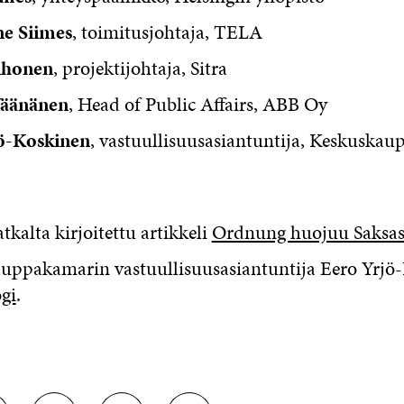
e Siimes
, toimitusjohtaja, TELA
ihonen
, projektijohtaja, Sitra
äänänen
, Head of Public Affairs, ABB Oy
ö-Koskinen
, vastuullisuusasiantuntija, Keskuska
kalta kirjoitettu artikkeli
Ordnung huojuu Saksas
uppakamarin vastuullisuusasiantuntija Eero Yrjö
gi
.