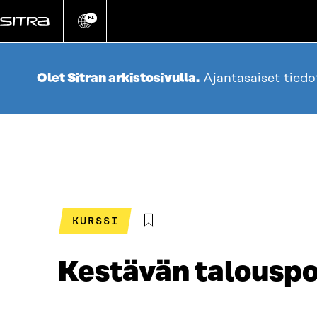
Siirry
suoraan
FI
Vaihda
sivuston
sisältöön
kieli
Olet Sitran arkistosivulla.
Ajantasaiset tied
KURSSI
Kestävän talouspo