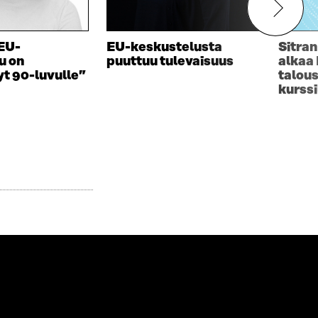
EU-
EU-keskustelusta
Sitran
u on
puuttuu tulevaisuus
alkaa
t 90-luvulle”
talous
kurssi