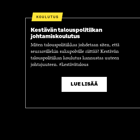
KOULUTUS
Kestävän talouspolitiikan
johtamiskoulutus
Miten talouspolitiikkaa johdetaan siten, että
seuraavillekin sukupolville riittää? Kestävän
talouspolitiikan koulutus kannustaa uuteen
johtajuuteen. #kestävätalous
LUE LISÄÄ