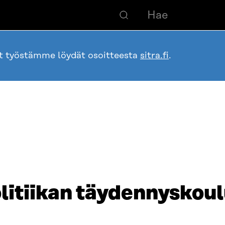
ot työstämme löydät osoitteesta
sitra.fi
.
litiikan täydennyskou