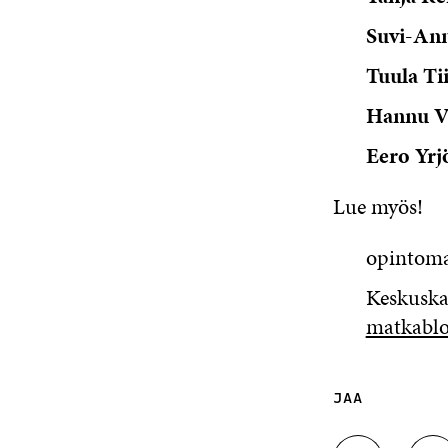
Suvi-Ann
Tuula Ti
Hannu V
Eero Yrj
Lue myös!
opintomat
Keskuska
matkablo
JAA