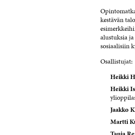
O
pintomatkan
kestävän talo
esimerkkeihin
alustuksia ja
sosiaalisiin
Osallistujat:
Heikki H
Heikki I
ylioppil
Jaakko K
Martti K
Tanja R