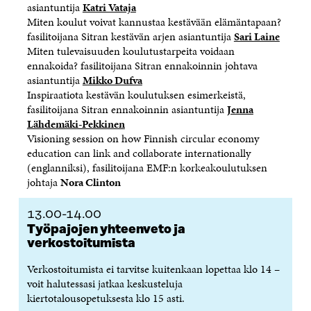
asiantuntija
Katri Vataja
Miten koulut voivat kannustaa kestävään elämäntapaan?
fasilitoijana Sitran kestävän arjen asiantuntija
Sari Laine
Miten tulevaisuuden koulutustarpeita voidaan
ennakoida? fasilitoijana Sitran ennakoinnin johtava
asiantuntija
Mikko Dufva
Inspiraatiota kestävän koulutuksen esimerkeistä,
fasilitoijana Sitran ennakoinnin asiantuntija
Jenna
Lähdemäki-Pekkinen
Visioning session on how Finnish circular economy
education can link and collaborate internationally
(englanniksi), fasilitoijana EMF:n korkeakoulutuksen
johtaja
Nora Clinton
13.00-14.00
Työpajojen yhteenveto ja
verkostoitumista
Verkostoitumista ei tarvitse kuitenkaan lopettaa klo 14 –
voit halutessasi jatkaa keskusteluja
kiertotalousopetuksesta klo 15 asti.