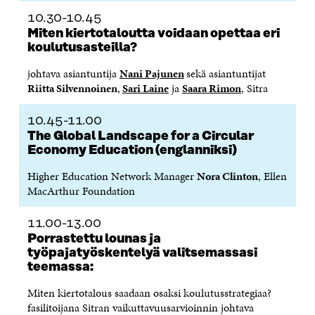
D
E
D
U
E
S
E
D
10.30-10.45
S
S
S
E
Miten kiertotaloutta voidaan opettaa eri
S
A
S
S
koulutusasteilla?
A
I
A
S
I
K
I
A
johtava asiantuntija
Nani Pajunen
sekä asiantuntijat
K
K
K
I
Riitta Silvennoinen
,
Sari Laine
ja
Saara Rimon
, Sitra
K
U
K
K
U
N
U
K
N
A
N
U
10.45-11.00
A
S
A
N
The Global Landscape for a Circular
S
S
S
A
Economy Education (englanniksi)
S
A
S
S
A
A
S
Higher Education Network Manager
Nora Clinton
, Ellen
A
MacArthur Foundation
11.00-13.00
Porrastettu lounas ja
työpajatyöskentelyä valitsemassasi
teemassa:
Miten kiertotalous saadaan osaksi koulutusstrategiaa?
fasilitoijana Sitran vaikuttavuusarvioinnin johtava