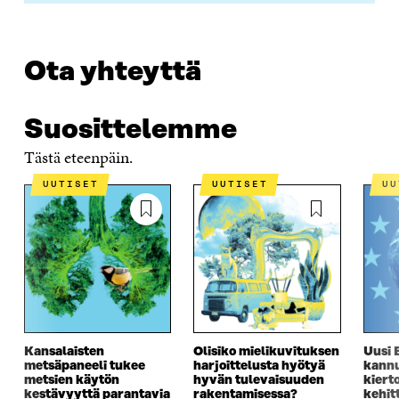
Ota yhteyttä
Suosittelemme
Tästä eteenpäin.
UUTISET
UUTISET
U
Kansalaisten
Olisiko mielikuvituksen
Uusi 
metsäpaneeli tukee
harjoittelusta hyötyä
kannu
metsien käytön
hyvän tulevaisuuden
kiert
kestävyyttä parantavia
rakentamisessa?
kehit