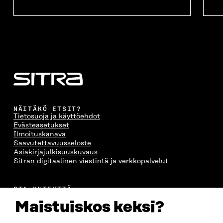
NÄITÄKÖ ETSIT?
Tietosuoja ja käyttöehdot
Evästeasetukset
Ilmoituskanava
Saavutettavuusseloste
Asiakirjajulkisuuskuvaus
Sitran digitaalinen viestintä ja verkkopalvelut
OTA YHTEYTTÄ
Suomen itsenäisyyden juhlarahasto Sitra
Maistuiskos keksi?
Itämerenkatu 11-13, PL 160,
00181 Helsinki