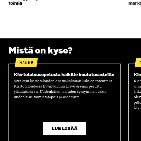
toimia
markk
Mistä on kyse?
HANKE
Kiertotalousopetusta kaikille koulutusasteille
Kie
Sitra etsii kiertotalouden opetuskokonaisuuksien toteuttajia.
Kier
Kiertotaloudessa hyvinvoinnin kasvu ei enää perustu
ja r
ylikulutukseen. Uudenlaisen talouden syntyminen vaatii
jatk
uudenlaisia toimintatapoja ja osaamista.
olev
pitk
käyt
LUE LISÄÄ