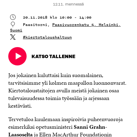
12.11. mennessä
20.11.2018 klo 10:00 - 14:00
Paasitorni,
Paasivuorenkatu 5, Helsinki,
Suomi
#kiertotaloushaltuun
KATSO TALLENNE
Avautuu
uudessa
ikkunassa
Jos jokainen kuluttaisi kuin suomalainen,
tarvitsisimme yli kolmen maapallon luonnonvarat.
Kiertotaloustaitojen avulla meistä jokainen osaa
tulevaisuudessa toimia työssään ja arjessaan
kestävästi.
Tervetuloa kuulemaan inspiroivia puheenvuoroja
esimerkiksi opetusministeri
Sanni Grahn-
Laasoselta
ja Ellen MacArthur Foundationin