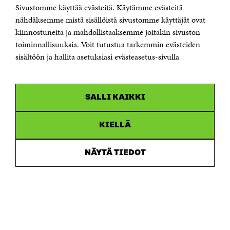
Sivustomme käyttää evästeitä. Käytämme evästeitä
Puhelin +358 294 618 991
Sähköpostiosoite
nähdäksemme mistä sisällöistä sivustomme käyttäjät ovat
etunimi.sukunimi@sitra.fi tai sitra@sitra.fi
kiinnostuneita ja mahdollistaaksemme joitakin sivuston
Saapumisohjeet
toiminnallisuuksia. Voit tutustua tarkemmin evästeiden
sisältöön ja hallita asetuksiasi evästeasetus-sivulla
Y-tunnus 0202132-3
OLEMME NÄISSÄ SOMEISSA
SALLI KAIKKI
Facebook
Avautuu
uudessa
Linkedin
ikkunassa
KIELLÄ
Avautuu
uudessa
Youtube
ikkunassa
Avautuu
NÄYTÄ TIEDOT
uudessa
Instagram
ikkunassa
Avautuu
uudessa
ikkunassa