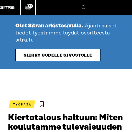
Siirry
FI
suoraan
Vaihda
Hae
sivuston
sisältöön
kieli
Olet Sitran arkistosivulla.
Ajantasaiset
tiedot työstämme löydät osoitteesta
sitra.fi
.
SIIRRY UUDELLE SIVUSTOLLE
TYÖPAJA
Kiertotalous haltuun: Miten
koulutamme tulevaisuuden