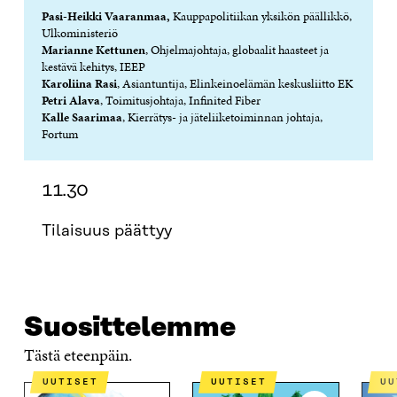
Pasi-Heikki Vaaranmaa,
Kauppapolitiikan yksikön päällikkö,
Ulkoministeriö
Marianne Kettunen
, Ohjelmajohtaja, globaalit haasteet ja
kestävä kehitys, IEEP
Karoliina Rasi
, Asiantuntija, Elinkeinoelämän keskusliitto EK
Petri Alava
, Toimitusjohtaja, Infinited Fiber
Kalle Saarimaa
, Kierrätys- ja jäteliiketoiminnan johtaja,
Fortum
11.30
Tilaisuus päättyy
Suosittelemme
Tästä eteenpäin.
UUTISET
UUTISET
U