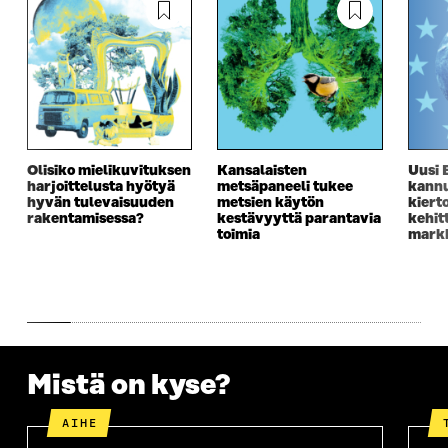
Olisiko mielikuvituksen
Kansalaisten
Uusi 
harjoittelusta hyötyä
metsäpaneeli tukee
kannu
hyvän tulevaisuuden
metsien käytön
kiert
rakentamisessa?
kestävyyttä parantavia
kehit
toimia
markk
Mistä on kyse?
AIHE