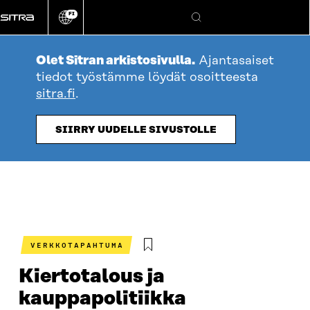
Siirry
FI
suoraan
Vaihda
Hae
sivuston
sisältöön
kieli
Olet Sitran arkistosivulla.
Ajantasaiset
tiedot työstämme löydät osoitteesta
sitra.fi
.
SIIRRY UUDELLE SIVUSTOLLE
VERKKOTAPAHTUMA
Kiertotalous ja
kauppapolitiikka