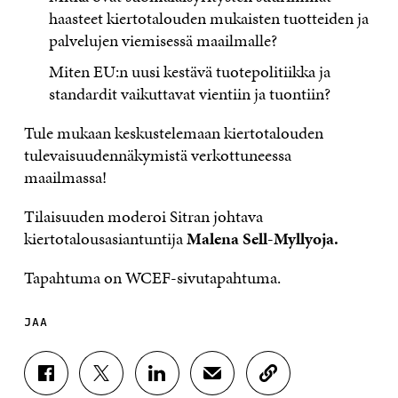
haasteet kiertotalouden mukaisten tuotteiden ja
palvelujen viemisessä maailmalle?
Miten EU:n uusi kestävä tuotepolitiikka ja
standardit vaikuttavat vientiin ja tuontiin?
Tule mukaan keskustelemaan kiertotalouden
tulevaisuudennäkymistä verkottuneessa
maailmassa!
Tilaisuuden moderoi Sitran johtava
kiertotalousasiantuntija
Malena Sell-Myllyoja.
Tapahtuma on WCEF-sivutapahtuma.
JAA
J
J
J
J
K
A
A
A
A
O