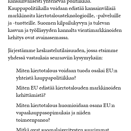
kansainvälisesti yhtenevää politiikkaa.
Kauppapolitiikalla voidaan edistää kansainvälisiä
markkinoita kiertotalousteknologioille, -palveluille
ja -tuotteille. Suomen kilpailukyvyn ja tulevan
kasvun ja työllisyyden kannalta vientimarkkinoiden
kehitys ovat avainasemassa.
Järjestämme keskustelutilaisuuden, jossa etsimme
yhdessä vastauksia seuraaviin kysymyksiin:
Miten kiertotalous voidaan tuoda osaksi EU:n
yhteistä kauppapolitiikkaa?
Miten EU edistää kiertotalouden markkinoiden
kehittämistä?
Miten kiertotalous huomioidaan osana EU:n
vapaakauppasopimuksia ja niiden
toimeenpanoa?
Mitkä ovat suomalaisyritysten suurimmat