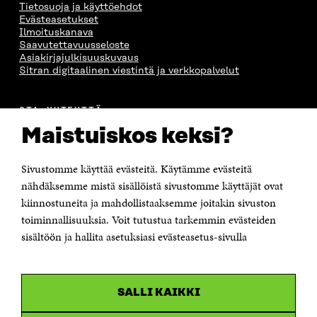
Tietosuoja ja käyttöehdot
Evästeasetukset
Ilmoituskanava
Saavutettavuusseloste
Asiakirjajulkisuuskuvaus
Sitran digitaalinen viestintä ja verkkopalvelut
OTA YHTEYTTÄ
Suomen itsenäisyyden juhlarahasto Sitra
Maistuiskos keksi?
Itämerenkatu 11-13, PL 160,
00181 Helsinki
Sivustomme käyttää evästeitä. Käytämme evästeitä
Puhelin +358 294 618 991
Sähköpostiosoite
nähdäksemme mistä sisällöistä sivustomme käyttäjät ovat
etunimi.sukunimi@sitra.fi tai sitra@sitra.fi
kiinnostuneita ja mahdollistaaksemme joitakin sivuston
Saapumisohjeet
toiminnallisuuksia. Voit tutustua tarkemmin evästeiden
sisältöön ja hallita asetuksiasi evästeasetus-sivulla
Y-tunnus 0202132-3
OLEMME NÄISSÄ SOMEISSA
SALLI KAIKKI
Facebook
Avautuu
uudessa