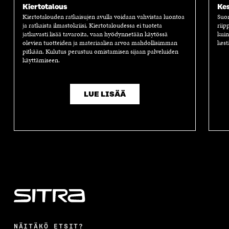
Kiertotalous
Kes
Kiertotalouden ratkaisujen avulla voidaan vahvistaa luontoa
Suom
ja ratkaista ilmastokriisi. Kiertotaloudessa ei tuoteta
riip
jatkuvasti lisää tavaroita, vaan hyödynnetään käytössä
kuin
olevien tuotteiden ja materiaalien arvoa mahdollisimman
kest
pitkään. Kulutus perustuu omistamisen sijaan palveluiden
käyttämiseen.
LUE LISÄÄ
NÄITÄKÖ ETSIT?