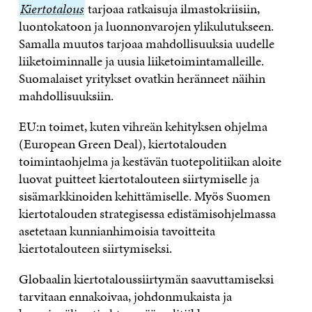
Kiertotalous
Kiertotalous
tarjoaa ratkaisuja ilmastokriisiin,
luontokatoon ja luonnonvarojen ylikulutukseen.
Samalla muutos tarjoaa mahdollisuuksia uudelle
liiketoiminnalle ja uusia liiketoimintamalleille.
Suomalaiset yritykset ovatkin heränneet näihin
mahdollisuuksiin.
EU:n toimet, kuten vihreän kehityksen ohjelma
(European Green Deal), kiertotalouden
toimintaohjelma ja kestävän tuotepolitiikan aloite
luovat puitteet kiertotalouteen siirtymiselle ja
sisämarkkinoiden kehittämiselle. Myös Suomen
kiertotalouden strategisessa edistämisohjelmassa
asetetaan kunnianhimoisia tavoitteita
kiertotalouteen siirtymiseksi.
Globaalin kiertotaloussiirtymän saavuttamiseksi
tarvitaan ennakoivaa, johdonmukaista ja