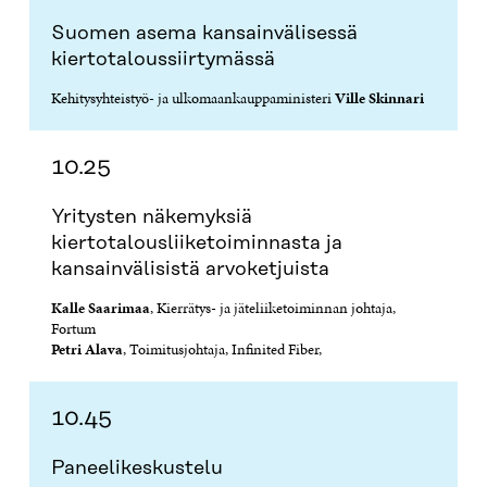
S
A
S
S
Suomen asema kansainvälisessä
A
I
A
S
kiertotaloussiirtymässä
I
K
I
A
K
K
K
I
Kehitysyhteistyö- ja ulkomaankauppaministeri
Ville Skinnari
K
U
K
K
U
N
U
K
N
A
N
U
A
S
A
N
10.25
S
S
S
A
S
A
S
S
A
A
S
Yritysten näkemyksiä
A
kiertotalousliiketoiminnasta ja
kansainvälisistä arvoketjuista
Kalle Saarimaa
, Kierrätys- ja jäteliiketoiminnan johtaja,
Fortum
Petri Alava
, Toimitusjohtaja, Infinited Fiber,
10.45
Paneelikeskustelu