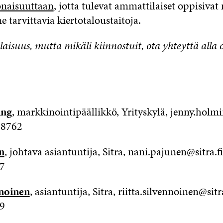
naisuuttaan
, jotta tulevat ammattilaiset oppisivat
e tarvittavia kiertotaloustaitoja.
laisuus, mutta mikäli kiinnostuit, ota yhteyttä alla o
ing
, markkinointipäällikkö, Yrityskylä, jenny.holmi
 8762
n
, johtava asiantuntija, Sitra, nani.pajunen@sitra.f
97
nnoinen
, asiantuntija, Sitra, riitta.silvennoinen@sitr
39