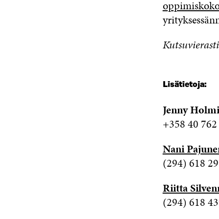
oppimiskoko
yrityksessänn
Kutsuvierasti
Lisätietoja
:
Jenny Holm
+358 40 762
Nani Pajune
(294) 618 2
Riitta Silve
(294) 618 4