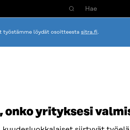
ot työstämme löydät osoitteesta
sitra.fi
.
, onko yrityksesi valmi
kuudesluokkalaiset siirtyvät työel