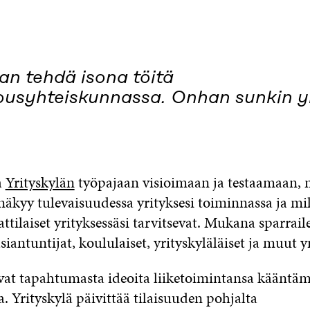
an tehdä isona töitä
lousyhteiskunnassa. Onhan sunkin y
a
Yrityskylän
työpajaan visioimaan ja testaamaan, 
näkyy tulevaisuudessa yrityksesi toiminnassa ja mill
tilaiset yrityksessäsi tarvitsevat. Mukana sparrai
siantuntijat, koululaiset, yrityskyläläiset ja muut yr
avat tapahtumasta ideoita liiketoimintansa kääntäm
a. Yrityskylä päivittää tilaisuuden pohjalta