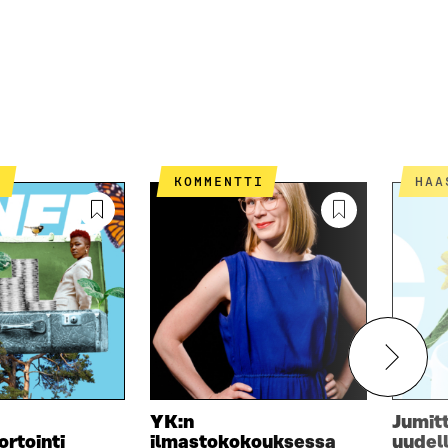
T
KOMMENTTI
HA
YK:n
Jumit
ortointi
ilmastokokouksessa
uudel