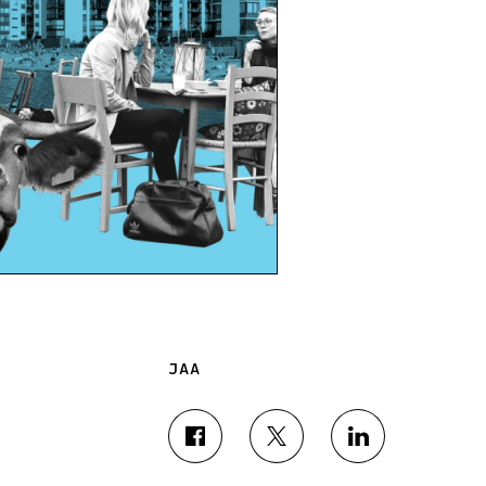
JAA
J
J
J
A
A
A