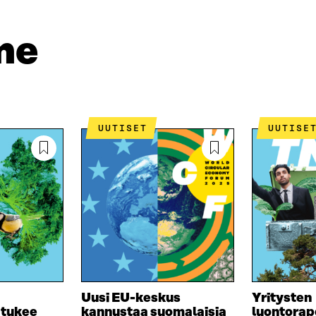
me
UUTISET
UUTISE
Uusi EU-keskus
Yritysten
 tukee
kannustaa suomalaisia
luontorap