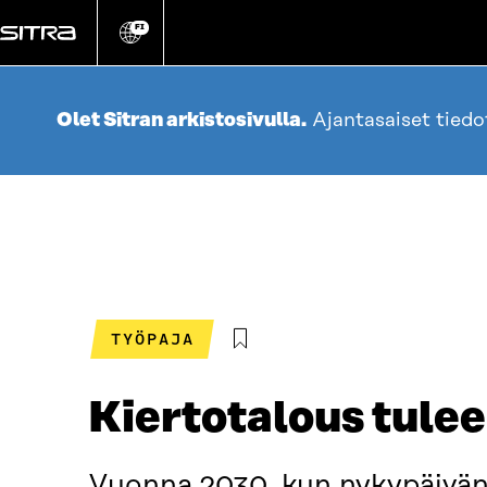
Siirry
suoraan
FI
Vaihda
sivuston
sisältöön
kieli
Olet Sitran arkistosivulla.
Ajantasaiset tied
TYÖPAJA
Kiertotalous tulee
Vuonna 2030, kun nykypäivän 