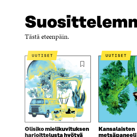
Suosittelem
Tästä eteenpäin.
UUTISET
UUTISET
Olisiko mielikuvituksen
Kansalaisten
harjoittelusta hyötyä
metsäpaneeli