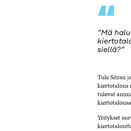
“
”Mä halu
kiertota
siellä?”
Tule Sitran j
kiertotalous 
tulevat ammat
kiertotalousa
Yritykset sa
kiertotaloutt