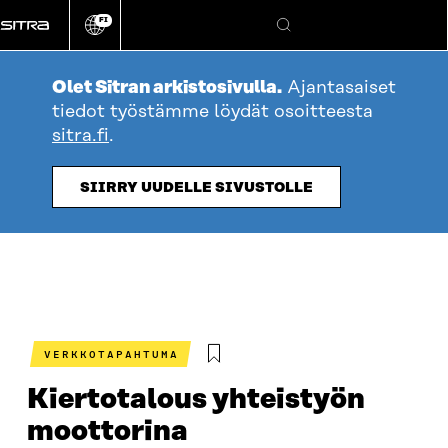
Siirry
FI
suoraan
Vaihda
Hae
sivuston
sisältöön
kieli
Olet Sitran arkistosivulla.
Ajantasaiset
tiedot työstämme löydät osoitteesta
sitra.fi
.
SIIRRY UUDELLE SIVUSTOLLE
VERKKOTAPAHTUMA
Kiertotalous yhteistyön
moottorina