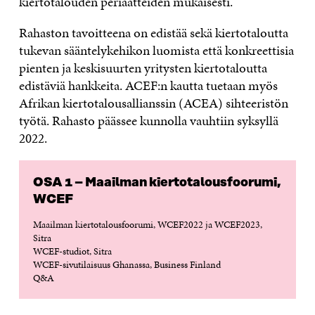
kiertotalouden periaatteiden mukaisesti.
Rahaston tavoitteena on edistää sekä kiertotaloutta
tukevan sääntelykehikon luomista että konkreettisia
pienten ja keskisuurten yritysten kiertotaloutta
edistäviä hankkeita. ACEF:n kautta tuetaan myös
Afrikan kiertotalousallianssin (ACEA) sihteeristön
työtä. Rahasto päässee kunnolla vauhtiin syksyllä
2022.
OSA 1 – Maailman kiertotalousfoorumi,
WCEF
Maailman kiertotalousfoorumi, WCEF2022 ja WCEF2023,
Sitra
WCEF-studiot, Sitra
WCEF-sivutilaisuus Ghanassa, Business Finland
Q&A