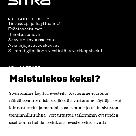
NÄITÄKÖ ETSIT?
Tietosuoja ja käyttöehdot
Evästeasetukset
Ilmoituskanava
Saavutettavuusseloste
Asiakirjajulkisuuskuvaus
Sitran digitaalinen viestintä ja verkkopalvelut
OTA YHTEYTTÄ
Suomen itsenäisyyden juhlarahasto Sitra
Maistuiskos keksi?
Itämerenkatu 11-13, PL 160,
00181 Helsinki
Sivustomme käyttää evästeitä. Käytämme evästeitä
Puhelin +358 294 618 991
Sähköpostiosoite
nähdäksemme mistä sisällöistä sivustomme käyttäjät ovat
etunimi.sukunimi@sitra.fi tai sitra@sitra.fi
kiinnostuneita ja mahdollistaaksemme joitakin sivuston
Saapumisohjeet
toiminnallisuuksia. Voit tutustua tarkemmin evästeiden
sisältöön ja hallita asetuksiasi evästeasetus-sivulla
Y-tunnus 0202132-3