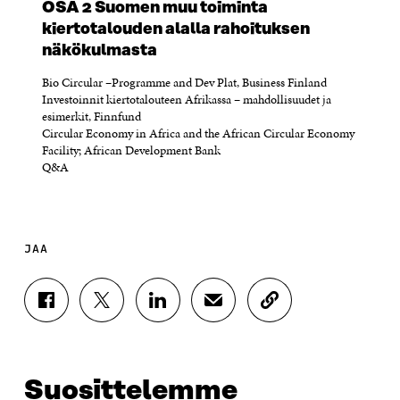
OSA 2 Suomen muu toiminta
kiertotalouden alalla rahoituksen
näkökulmasta
Bio Circular –Programme and Dev Plat, Business Finland
Investoinnit kiertotalouteen Afrikassa – mahdollisuudet ja
esimerkit, Finnfund
Circular Economy in Africa and the African Circular Economy
Facility; African Development Bank
Q&A
JAA
J
J
J
J
K
A
A
A
A
O
A
A
A
A
P
F
T
L
S
I
A
W
I
Ä
O
Suosittelemme
C
I
N
H
I