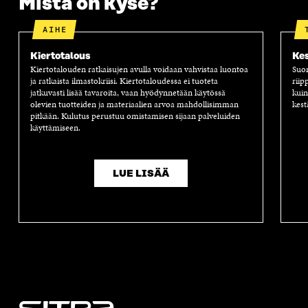
Mistä on kyse?
K
U
K
K
U
N
U
K
N
A
N
U
AIHE
A
S
A
N
S
S
S
A
Kiertotalous
Kes
S
A
S
S
Kiertotalouden ratkaisujen avulla voidaan vahvistaa luontoa
Suom
A
A
S
ja ratkaista ilmastokriisi. Kiertotaloudessa ei tuoteta
riip
A
jatkuvasti lisää tavaroita, vaan hyödynnetään käytössä
kuin
olevien tuotteiden ja materiaalien arvoa mahdollisimman
kest
pitkään. Kulutus perustuu omistamisen sijaan palveluiden
käyttämiseen.
LUE LISÄÄ