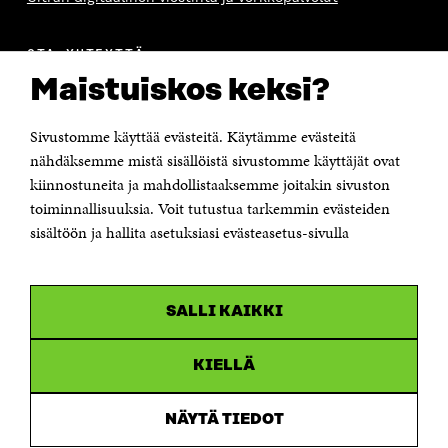
S
A
S
S
A
A
S
A
OTA YHTEYTTÄ
Suomen itsenäisyyden juhlarahasto Sitra
Maistuiskos keksi?
Itämerenkatu 11-13, PL 160,
00181 Helsinki
Sivustomme käyttää evästeitä. Käytämme evästeitä
Puhelin +358 294 618 991
Sähköpostiosoite
nähdäksemme mistä sisällöistä sivustomme käyttäjät ovat
etunimi.sukunimi@sitra.fi tai sitra@sitra.fi
kiinnostuneita ja mahdollistaaksemme joitakin sivuston
Saapumisohjeet
toiminnallisuuksia. Voit tutustua tarkemmin evästeiden
sisältöön ja hallita asetuksiasi evästeasetus-sivulla
Y-tunnus 0202132-3
OLEMME NÄISSÄ SOMEISSA
SALLI KAIKKI
Facebook
Avautuu
uudessa
Linkedin
ikkunassa
KIELLÄ
Avautuu
uudessa
Youtube
ikkunassa
Avautuu
NÄYTÄ TIEDOT
uudessa
Instagram
ikkunassa