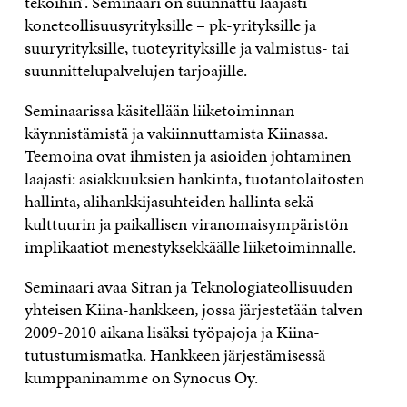
tekoihin”. Seminaari on suunnattu laajasti
koneteollisuusyrityksille – pk-yrityksille ja
suuryrityksille, tuoteyrityksille ja valmistus- tai
suunnittelupalvelujen tarjoajille.
Seminaarissa käsitellään liiketoiminnan
käynnistämistä ja vakiinnuttamista Kiinassa.
Teemoina ovat ihmisten ja asioiden johtaminen
laajasti: asiakkuuksien hankinta, tuotantolaitosten
hallinta, alihankkijasuhteiden hallinta sekä
kulttuurin ja paikallisen viranomaisympäristön
implikaatiot menestyksekkäälle liiketoiminnalle.
Seminaari avaa Sitran ja Teknologiateollisuuden
yhteisen Kiina-hankkeen, jossa järjestetään talven
2009-2010 aikana lisäksi työpajoja ja Kiina-
tutustumismatka. Hankkeen järjestämisessä
kumppaninamme on Synocus Oy.