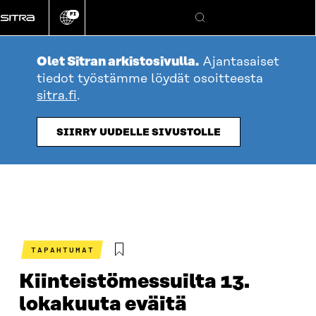
Siirry
FI
suoraan
Vaihda
Hae
sivuston
sisältöön
kieli
Olet Sitran arkistosivulla.
Ajantasaiset
tiedot työstämme löydät osoitteesta
sitra.fi
.
SIIRRY UUDELLE SIVUSTOLLE
TAPAHTUMAT
Kiinteistömessuilta 13.
lokakuuta eväitä