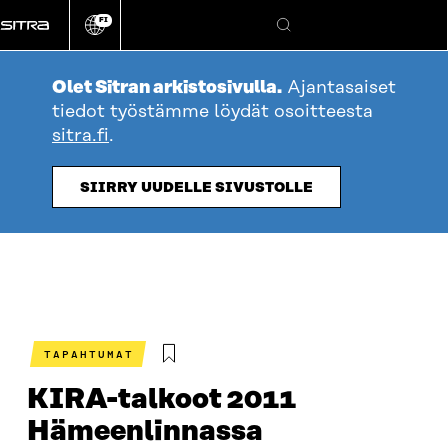
Siirry
FI
suoraan
Vaihda
Hae
sivuston
sisältöön
kieli
Olet Sitran arkistosivulla.
Ajantasaiset
tiedot työstämme löydät osoitteesta
sitra.fi
.
SIIRRY UUDELLE SIVUSTOLLE
TAPAHTUMAT
KIRA-talkoot 2011
Hämeenlinnassa