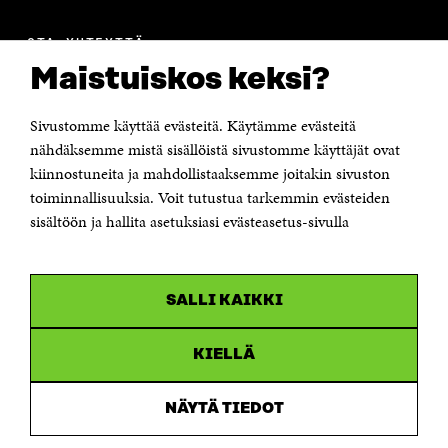
A
A
S
A
OTA YHTEYTTÄ
Suomen itsenäisyyden juhlarahasto Sitra
Maistuiskos keksi?
Itämerenkatu 11-13, PL 160,
00181 Helsinki
Sivustomme käyttää evästeitä. Käytämme evästeitä
Puhelin +358 294 618 991
Sähköpostiosoite
nähdäksemme mistä sisällöistä sivustomme käyttäjät ovat
etunimi.sukunimi@sitra.fi tai sitra@sitra.fi
kiinnostuneita ja mahdollistaaksemme joitakin sivuston
Saapumisohjeet
toiminnallisuuksia. Voit tutustua tarkemmin evästeiden
sisältöön ja hallita asetuksiasi evästeasetus-sivulla
Y-tunnus 0202132-3
OLEMME NÄISSÄ SOMEISSA
SALLI KAIKKI
Facebook
Avautuu
uudessa
Linkedin
ikkunassa
KIELLÄ
Avautuu
uudessa
Youtube
ikkunassa
Avautuu
NÄYTÄ TIEDOT
uudessa
Instagram
ikkunassa
Avautuu