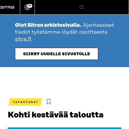
Siirry
FI
suoraan
Vaihda
Hae
sivuston
sisältöön
kieli
Olet Sitran arkistosivulla.
Ajantasaiset
tiedot työstämme löydät osoitteesta
sitra.fi
.
SIIRRY UUDELLE SIVUSTOLLE
TAPAHTUMAT
Kohti kestävää taloutta