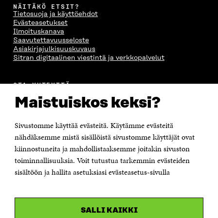
NÄITÄKÖ ETSIT?
Tietosuoja ja käyttöehdot
Evästeasetukset
Ilmoituskanava
Saavutettavuusseloste
Asiakirjajulkisuuskuvaus
Sitran digitaalinen viestintä ja verkkopalvelut
OTA YHTEYTTÄ
Suomen itsenäisyyden juhlarahasto Sitra
Maistuiskos keksi?
Itämerenkatu 11-13, PL 160,
00181 Helsinki
Sivustomme käyttää evästeitä. Käytämme evästeitä
Puhelin +358 294 618 991
Sähköpostiosoite
nähdäksemme mistä sisällöistä sivustomme käyttäjät ovat
etunimi.sukunimi@sitra.fi tai sitra@sitra.fi
kiinnostuneita ja mahdollistaaksemme joitakin sivuston
Saapumisohjeet
toiminnallisuuksia. Voit tutustua tarkemmin evästeiden
sisältöön ja hallita asetuksiasi evästeasetus-sivulla
Y-tunnus 0202132-3
OLEMME NÄISSÄ SOMEISSA
SALLI KAIKKI
Facebook