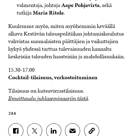
valmentaja, johtaja
Aape Pohjavirta
, sekä
tutkija
Maria Ritola
.
Kuulemme myös, miten myöhemmin keväällä
alkava Kestävän talouspolitiikan johtamiskoulutus
vahvistaa suomalaisten päättäjien ja vaikuttajien
kykyä yhdessä tarttua tulevaisuuden kannalta
keskeisiin talouden haasteisiin ja mahdollisuuksiin.
15.30-17.00
Cocktail-tilaisuus, verkostoituminen
Tilaisuus on kutsuvierastilaisuus.
Ilmoittaudu juhlaseminaariin tästä
.
JAA
J
J
J
J
K