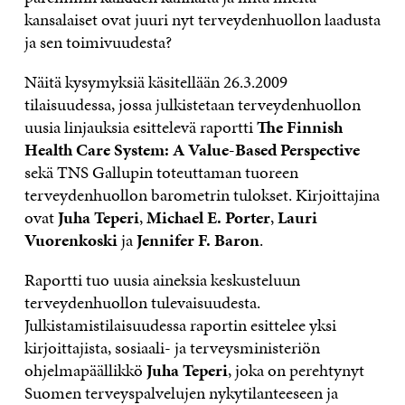
kansalaiset ovat juuri nyt terveydenhuollon laadusta
ja sen toimivuudesta?
Näitä kysymyksiä käsitellään 26.3.2009
tilaisuudessa, jossa julkistetaan terveydenhuollon
uusia linjauksia esittelevä raportti
The Finnish
Health Care System: A Value-Based Perspective
sekä TNS Gallupin toteuttaman tuoreen
terveydenhuollon barometrin tulokset. Kirjoittajina
ovat
Juha Teperi
,
Michael E. Porter
,
Lauri
Vuorenkoski
ja
Jennifer F. Baron
.
Raportti tuo uusia aineksia keskusteluun
terveydenhuollon tulevaisuudesta.
Julkistamistilaisuudessa raportin esittelee yksi
kirjoittajista, sosiaali- ja terveysministeriön
ohjelmapäällikkö
Juha Teperi
, joka on perehtynyt
Suomen terveyspalvelujen nykytilanteeseen ja