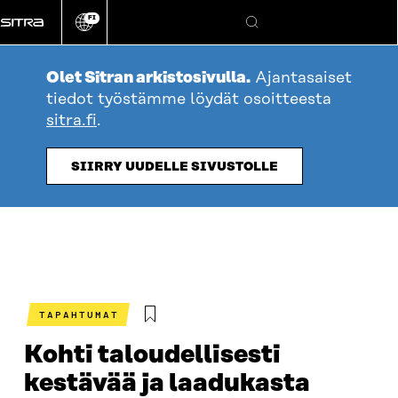
Siirry
FI
suoraan
Vaihda
Hae
sivuston
sisältöön
kieli
Olet Sitran arkistosivulla.
Ajantasaiset
tiedot työstämme löydät osoitteesta
sitra.fi
.
SIIRRY UUDELLE SIVUSTOLLE
TAPAHTUMAT
Kohti taloudellisesti
kestävää ja laadukasta