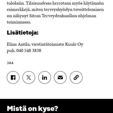
tuloksiin. Tilaisuudessa kerrotaan myös käytännön
esimerkkejä, miten terveyshyödyn tavoitteleminen
on näkynyt Sitran Terveydenhuollon ohjelman
toiminnassa.
Lisätietoja:
Elina Antila, viestintätoimisto Kuule Oy
puh. 040 548 3838
JAA
J
J
J
J
K
A
A
A
A
O
A
A
A
A
P
F
T
L
S
I
A
W
I
Ä
O
C
I
N
H
I
E
T
K
K
A
Mistä on kyse?
B
T
E
Ö
R