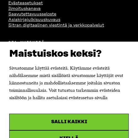
Evästeasetukset
N
A
N
U
Ilmoituskanava
A
S
A
N
Saavutettavuusseloste
S
S
S
A
Asiakirjajulkisuuskuvaus
S
A
S
S
Sitran digitaalinen viestintä ja verkkopalvelut
A
A
S
A
OTA YHTEYTTÄ
Suomen itsenäisyyden juhlarahasto Sitra
Maistuiskos keksi?
Itämerenkatu 11-13, PL 160,
00181 Helsinki
Sivustomme käyttää evästeitä. Käytämme evästeitä
Puhelin +358 294 618 991
Sähköpostiosoite
nähdäksemme mistä sisällöistä sivustomme käyttäjät ovat
etunimi.sukunimi@sitra.fi tai sitra@sitra.fi
kiinnostuneita ja mahdollistaaksemme joitakin sivuston
Saapumisohjeet
toiminnallisuuksia. Voit tutustua tarkemmin evästeiden
sisältöön ja hallita asetuksiasi evästeasetus-sivulla
Y-tunnus 0202132-3
OLEMME NÄISSÄ SOMEISSA
SALLI KAIKKI
Facebook
Avautuu
uudessa
Linkedin
ikkunassa