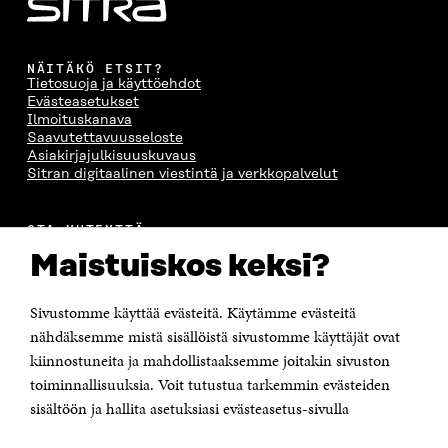
A
I
A
S
I
K
I
A
K
K
K
I
K
U
K
K
NÄITÄKÖ ETSIT?
Tietosuoja ja käyttöehdot
U
N
U
K
Evästeasetukset
N
A
N
U
Ilmoituskanava
A
S
A
N
Saavutettavuusseloste
S
S
S
A
Asiakirjajulkisuuskuvaus
S
A
S
S
Sitran digitaalinen viestintä ja verkkopalvelut
A
A
S
A
OTA YHTEYTTÄ
Suomen itsenäisyyden juhlarahasto Sitra
Maistuiskos keksi?
Itämerenkatu 11-13, PL 160,
00181 Helsinki
Sivustomme käyttää evästeitä. Käytämme evästeitä
Puhelin +358 294 618 991
Sähköpostiosoite
nähdäksemme mistä sisällöistä sivustomme käyttäjät ovat
etunimi.sukunimi@sitra.fi tai sitra@sitra.fi
kiinnostuneita ja mahdollistaaksemme joitakin sivuston
Saapumisohjeet
toiminnallisuuksia. Voit tutustua tarkemmin evästeiden
sisältöön ja hallita asetuksiasi evästeasetus-sivulla
Y-tunnus 0202132-3