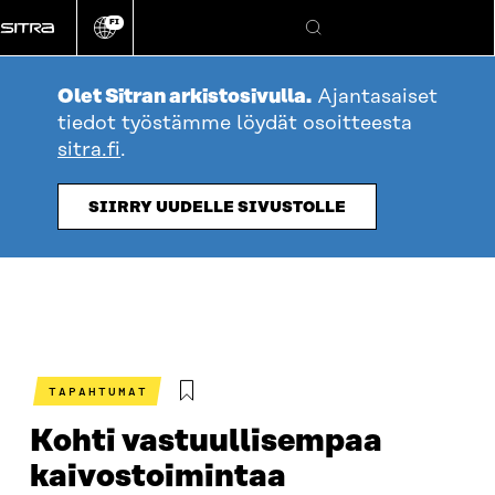
Siirry
FI
suoraan
Vaihda
Hae
sivuston
sisältöön
kieli
Olet Sitran arkistosivulla.
Ajantasaiset
tiedot työstämme löydät osoitteesta
sitra.fi
.
SIIRRY UUDELLE SIVUSTOLLE
TAPAHTUMAT
Kohti vastuullisempaa
kaivostoimintaa