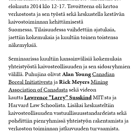
elokuuta 2014 klo 12-17.
Tavoitteena oli kertoa
verkostosta ja sen työstä sekä keskustella kestävän
kaivostoiminnan kehittämisestä
Suomessa. Tilaisuudessa vaihdettiin ajatuksia,
jaettiin kokemuksia ja kuultiin toinen toistensa
näkemyksiä.
Seminaarissa kuultiin kansainvälisiä kokemuksia
yhteistyöstä kaivosteollisuuden ja sen sidosryhmien
välillä. Puhujina olivat
Alan Young
Canadian
Boreal Initiativesta
ja
Rick Meyers
Mining
Association of Canadasta
sekä videon
kautta
Lawrence ”Larry” Susskind
MIT:sta ja
Harvard Law Schoolista. Lisäksi keskusteltiin
kaivosteollisuuden vastuullisuusstandardeista sekä
pohdittiin pienryhmissä yhteistyön rakentamista ja
verkoston toiminnan jatkuvuuden turvaamista.