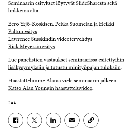
Seminaarin esitykset löytyvät SlideSharesta sekä
linkkeinä alta.
Eero Yrjö-Koskisen, Pekka Suomelan ja Heikki
Palton esitys
Lawrence Susskindin videotervehdys
Rick Meyersin esitys
Lue panelistien vastaukset seminaarissa esitettyihin
lisäkysymyksiin ja tutustu minityöpajan tuloksiin
.
Haastattelimme Alania vielä seminaarin jälkeen.
Katso Alan Youngin haastatteluvideo
.
JAA
J
J
J
J
K
A
A
A
A
O
A
A
A
A
P