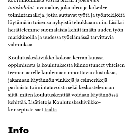
taitekohdat
-avainalue, joka ideoi ja kokeilee
toimintamalleja, jotka auttavat työtä ja työntekijöitä
löytämään toisensa nykyistä tehokkaammin. Lisäksi
herättelemme suomalaisia kehittämään uuden työn
markkinoilla ja uudessa työelämässä tarvittavia
valmiuksia.
Koulutuskeskiviikko kokoaa kerran kuussa
oppimisesta ja koulutuksesta kiinnostuneet yhteisen
teeman äärelle kuulemaan innoittavia alustuksia,
jakamaan käytännön vinkkejä ja esimerkkejä
parhaista toimintatavoista sekä keskustelemaan
siitä, miten koulutuskenttää voidaan käytännössä
kehittää. Lisätietoja Koulutuskeskiviikko-
konseptista saat
täältä
.
Info