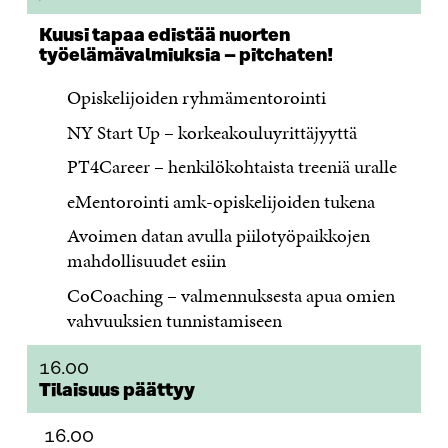
S
S
S
E
S
A
S
S
Kuusi tapaa edistää nuorten
A
I
A
S
työelämävalmiuksia – pitchaten!
I
K
I
A
K
K
K
I
Opiskelijoiden ryhmämentorointi
K
U
K
K
U
N
U
K
NY Start Up – korkeakouluyrittäjyyttä
N
A
N
U
A
S
A
N
PT4Career – henkilökohtaista treeniä uralle
S
S
S
A
S
A
S
S
eMentorointi amk-opiskelijoiden tukena
A
A
S
A
Avoimen datan avulla piilotyöpaikkojen
mahdollisuudet esiin
CoCoaching – valmennuksesta apua omien
vahvuuksien tunnistamiseen
16.00
Tilaisuus päättyy
16.00