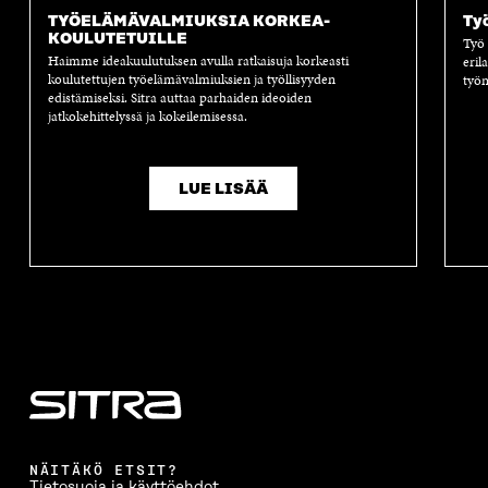
TYÖ­ELÄMÄ­VALMIUKSIA KORKEA­
Työ
KOULUTETUILLE
Työ
Haimme ideakuulutuksen avulla ratkaisuja korkeasti
eril
koulutettujen työelämävalmiuksien ja työllisyyden
työm
edistämiseksi. Sitra auttaa parhaiden ideoiden
jatkokehittelyssä ja kokeilemisessa.
LUE LISÄÄ
NÄITÄKÖ ETSIT?
Tietosuoja ja käyttöehdot