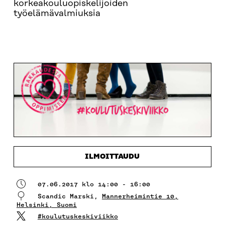
korkeakouluopiskelijoiden
työelämävalmiuksia
OHJELMA
MIKÄ KOULUTUSKESKIVIIKKO?
INF
ILMOITTAUDU
07.06.2017 klo 14:00 - 16:00
Scandic Marski,
Mannerheimintie 10,
Helsinki, Suomi
#koulutuskeskiviikko