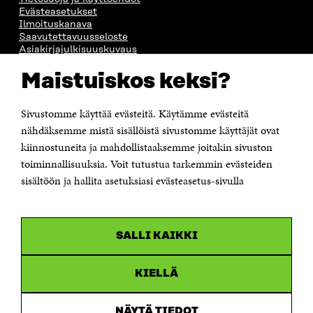
Evästeasetukset
Ilmoituskanava
Saavutettavuusseloste
Asiakirjajulkisuuskuvaus
Sitran digitaalinen viestintä ja verkkopalvelut
Maistuiskos keksi?
OTA YHTEYTTÄ
Sivustomme käyttää evästeitä. Käytämme evästeitä
Suomen itsenäisyyden juhlarahasto Sitra
Itämerenkatu 11-13, PL 160,
nähdäksemme mistä sisällöistä sivustomme käyttäjät ovat
00181 Helsinki
kiinnostuneita ja mahdollistaaksemme joitakin sivuston
Puhelin +358 294 618 991
toiminnallisuuksia. Voit tutustua tarkemmin evästeiden
Sähköpostiosoite
sisältöön ja hallita asetuksiasi evästeasetus-sivulla
etunimi.sukunimi@sitra.fi tai sitra@sitra.fi
Saapumisohjeet
Y-tunnus 0202132-3
SALLI KAIKKI
OLEMME NÄISSÄ SOMEISSA
KIELLÄ
Facebook
Avautuu
uudessa
NÄYTÄ TIEDOT