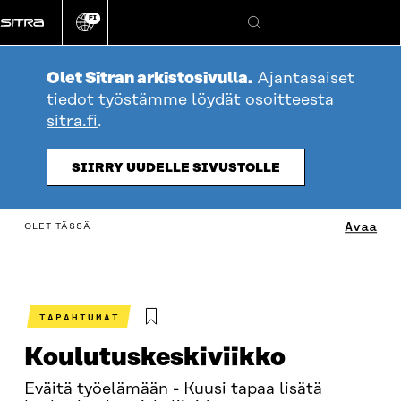
Siirry
FI
suoraan
Vaihda
Hae
sivuston
sisältöön
kieli
Olet Sitran arkistosivulla.
Ajantasaiset
tiedot työstämme löydät osoitteesta
sitra.fi
.
SIIRRY UUDELLE SIVUSTOLLE
table_of_contents
Avaa
OLET TÄSSÄ
TAPAHTUMAT
Koulutus­keski­viikko
Eväitä työelämään - Kuusi tapaa lisätä