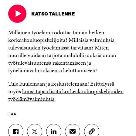
KATSO TALLENNE
Avautuu
uudessa
ikkunassa
Millainen työelämä odottaa tämän hetken
korkeakouluopiskelijoita? Millaisia valmiuksia
tulevaisuuden työelämässä tarvitaan? Miten
nuorille voidaan tarjota mahdollisuuksia oman
työtulevaisuutensa rakentamiseen ja
työelämävalmiuksiensa kehittämiseen?
Tule kuulemaan ja keskustelemaan! Esittelyssä
myös
kuusi tapaa lisätä korkeakouluopiskelijoiden
työelämävalmiuksia.
JAA
J
J
J
J
K