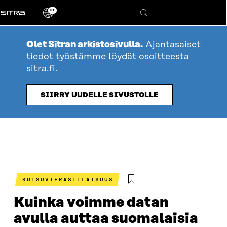
Siirry
FI
suoraan
Vaihda
Hae
sivuston
sisältöön
kieli
Olet Sitran arkistosivulla.
Ajantasaiset
tiedot työstämme löydät osoitteesta
sitra.fi
.
SIIRRY UUDELLE SIVUSTOLLE
KUTSUVIERASTILAISUUS
Kuinka voimme datan
avulla auttaa suomalaisia