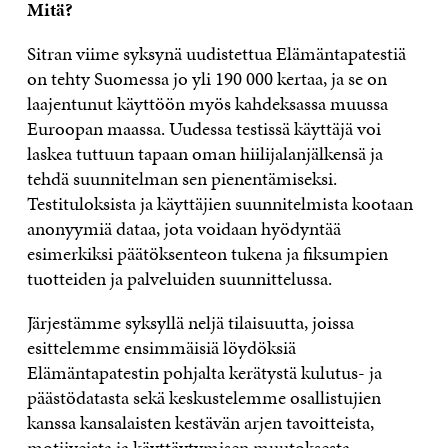
Mitä?
Sitran viime syksynä uudistettua Elämäntapatestiä
on tehty Suomessa jo yli 190 000 kertaa, ja se on
laajentunut käyttöön myös kahdeksassa muussa
Euroopan maassa. Uudessa testissä käyttäjä voi
laskea tuttuun tapaan oman hiilijalanjälkensä ja
tehdä suunnitelman sen pienentämiseksi.
Testituloksista ja käyttäjien suunnitelmista kootaan
anonyymiä dataa, jota voidaan hyödyntää
esimerkiksi päätöksenteon tukena ja fiksumpien
tuotteiden ja palveluiden suunnittelussa.
Järjestämme syksyllä neljä tilaisuutta, joissa
esittelemme ensimmäisiä löydöksiä
Elämäntapatestin pohjalta kerätystä kulutus- ja
päästödatasta sekä keskustelemme osallistujien
kanssa kansalaisten kestävän arjen tavoitteista,
motiiveista ja käyttäytymisen muutoksesta.