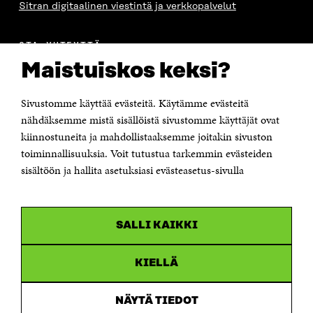
A
Sitran digitaalinen viestintä ja verkkopalvelut
OTA YHTEYTTÄ
Suomen itsenäisyyden juhlarahasto Sitra
Maistuiskos keksi?
Itämerenkatu 11-13, PL 160,
00181 Helsinki
Sivustomme käyttää evästeitä. Käytämme evästeitä
Puhelin +358 294 618 991
Sähköpostiosoite
nähdäksemme mistä sisällöistä sivustomme käyttäjät ovat
etunimi.sukunimi@sitra.fi tai sitra@sitra.fi
kiinnostuneita ja mahdollistaaksemme joitakin sivuston
toiminnallisuuksia. Voit tutustua tarkemmin evästeiden
Saapumisohjeet
sisältöön ja hallita asetuksiasi evästeasetus-sivulla
Y-tunnus 0202132-3
OLEMME NÄISSÄ SOMEISSA
SALLI KAIKKI
Facebook
Avautuu
uudessa
Linkedin
ikkunassa
KIELLÄ
Avautuu
uudessa
Youtube
ikkunassa
Avautuu
NÄYTÄ TIEDOT
uudessa