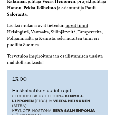
Katainen
, johtaja
Veera Heinonen
, projektijohtaja
Hannu-Pekka Ikäheimo
ja asiantuntija
Pauli
Saloranta
.
Lisäksi mukana ovat tietenkin
upeat tiimit
Helsingistä, Vantaalta, Siilinjärveltä, Tampereelta,
Pohjanmaalta ja Kemistä, sekä nuorten tiimi eri
puolilta Suomea.
Tervetuloa inspiroitumaan osallistumisen uusista
mahdollisuuksista!
13:00
Hiekkalaatikon uudet rajat
STUDIOKESKUSTELIJOINA
KIMMO J.
LIPPONEN
(FIBS)
JA
VEERA HEINONEN
(SITRA)
KEYNOTE-NOSTONA
EEVA SALMENPOHJA