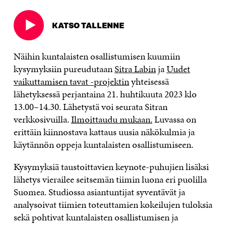
KATSO TALLENNE
Avautuu
uudessa
ikkunassa
Näihin kuntalaisten osallistumisen kuumiin
kysymyksiin pureudutaan
Sitra Labin
ja
Uudet
vaikuttamisen tavat -projektin
yhteisessä
lähetyksessä perjantaina 21. huhtikuuta 2023 klo
13.00–14.30. Lähetystä voi seurata Sitran
verkkosivuilla.
Ilmoittaudu mukaan.
Luvassa on
erittäin kiinnostava kattaus uusia näkökulmia ja
käytännön oppeja kuntalaisten osallistumiseen.
Kysymyksiä taustoittavien keynote-puhujien lisäksi
lähetys vierailee seitsemän tiimin luona eri puolilla
Suomea. Studiossa asiantuntijat syventävät ja
analysoivat tiimien toteuttamien kokeilujen tuloksia
sekä pohtivat kuntalaisten osallistumisen ja