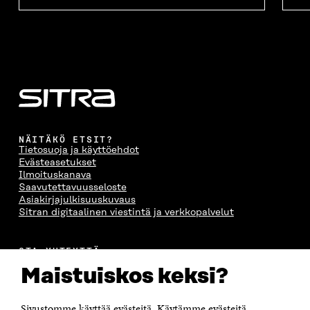
NÄITÄKÖ ETSIT?
Tietosuoja ja käyttöehdot
Evästeasetukset
Ilmoituskanava
Saavutettavuusseloste
Asiakirjajulkisuuskuvaus
Sitran digitaalinen viestintä ja verkkopalvelut
OTA YHTEYTTÄ
Suomen itsenäisyyden juhlarahasto Sitra
Maistuiskos keksi?
Itämerenkatu 11-13, PL 160,
00181 Helsinki
Sivustomme käyttää evästeitä. Käytämme evästeitä
Puhelin +358 294 618 991