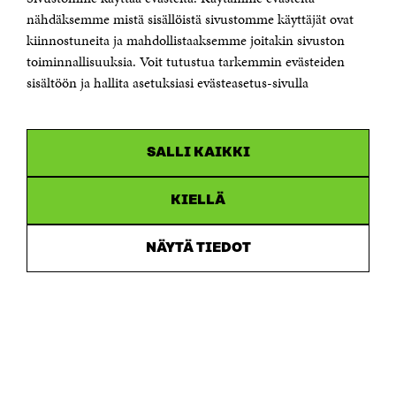
Sähköpostiosoite
nähdäksemme mistä sisällöistä sivustomme käyttäjät ovat
etunimi.sukunimi@sitra.fi tai sitra@sitra.fi
kiinnostuneita ja mahdollistaaksemme joitakin sivuston
Saapumisohjeet
toiminnallisuuksia. Voit tutustua tarkemmin evästeiden
sisältöön ja hallita asetuksiasi evästeasetus-sivulla
Y-tunnus 0202132-3
OLEMME NÄISSÄ SOMEISSA
SALLI KAIKKI
Facebook
Avautuu
uudessa
Linkedin
ikkunassa
KIELLÄ
Avautuu
uudessa
Youtube
ikkunassa
Avautuu
NÄYTÄ TIEDOT
uudessa
Instagram
ikkunassa
Avautuu
uudessa
ikkunassa