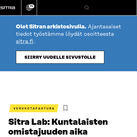
Siirry
FI
suoraan
Vaihda
Hae
sivuston
sisältöön
kieli
Olet Sitran arkistosivulla.
Ajantasaiset
tiedot työstämme löydät osoitteesta
sitra.fi
.
SIIRRY UUDELLE SIVUSTOLLE
VERKKOTAPAHTUMA
Sitra Lab: Kuntalaisten
omistajuuden aika