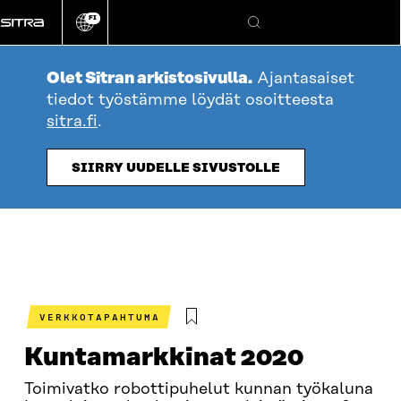
Siirry
FI
suoraan
Vaihda
Hae
sivuston
sisältöön
kieli
Olet Sitran arkistosivulla.
Ajantasaiset
tiedot työstämme löydät osoitteesta
sitra.fi
.
SIIRRY UUDELLE SIVUSTOLLE
VERKKOTAPAHTUMA
Kuntamarkkinat 2020
Toimivatko robottipuhelut kunnan työkaluna