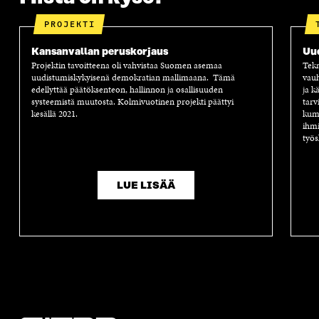
PROJEKTI
Kansanvallan peruskorjaus
Uu
Projektin tavoitteena oli vahvistaa Suomen asemaa
Tekn
uudistumiskykyisenä demokratian mallimaana. Tämä
vauh
edellyttää päätöksenteon, hallinnon ja osallisuuden
ja k
systeemistä muutosta. Kolmivuotinen projekti päättyi
tarv
kesällä 2021.
kump
ihmi
työs
LUE LISÄÄ