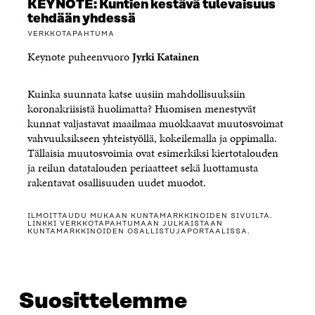
KEYNOTE: Kuntien kestävä tulevaisuus
tehdään yhdessä
VERKKOTAPAHTUMA
Keynote puheenvuoro
Jyrki Katainen
Kuinka suunnata katse uusiin mahdollisuuksiin
koronakriisistä huolimatta? Huomisen menestyvät
kunnat valjastavat maailmaa muokkaavat muutosvoimat
vahvuuksikseen yhteistyöllä, kokeilemalla ja oppimalla.
Tällaisia muutosvoimia ovat esimerkiksi kiertotalouden
ja reilun datatalouden periaatteet sekä luottamusta
rakentavat osallisuuden uudet muodot.
ILMOITTAUDU MUKAAN KUNTAMARKKINOIDEN SIVUILTA.
LINKKI VERKKOTAPAHTUMAAN JULKAISTAAN
KUNTAMARKKINOIDEN OSALLISTUJAPORTAALISSA.
Suosittelemme