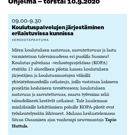
Ohjelma – torstai 10.9.2020
09.00-9.30
Koulutuspalvelujen järjestäminen
erilaistuvissa kunnissa
VERKKOTAPAHTUMA
Miten koulutuksen saatavuus, saavutettavuus ja laatu
varmistetaan tulevaisuudessa eri puolilla Suomea?
Koulutus palveluna -verkostoprojektissa (KOPA)
etsitään 13 alueellisen pilotin kanssa koulutuksen
järjestäjien ja koulutusmuotojen välisillä
yhteistyömuodoilla ratkaisuja, joilla vastataan kolmeen
projektin keskeiseen tavoitteeseen; koulutuksen
saatavuus ja saavutettavuus, osaava työvoima sekä
taloudellisesti kestävät ratkaisut. Tule kuulemaan
minkälaisille kehittämisen poluille KOPA-pilotit ovat
työskentelyssään lähteneet. Mukana keskustelemassa
Sitran Osaamisen ajan vanhempi neuvonantaja
Tapio
Huttula
.