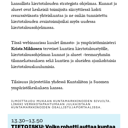
kansallista kiertotalouden strategista ohjelmaa. Kunnat ja
alueet ovat keskeisiä toimijoita siirryttäessä kohti
resurssiviisasta yhteiskuntaa ja ne onkin tunnistettu
kiertotalouden avaintoimijoiksi myös uudessa
kiertotalousohjelmassa.
Tässä webinaarissa kuulet ilmasto- ja ympäristöministeri
Krista Mikkosen
terveiset kuntien kiertotaloustyölle,
kiertotalousohjelman kunnat ja alueet -teemaryhmän
tilannekatsauksen sekä kuntien ja alueiden ajankohtaisia
kiertotalouskuulumisia.
Tilaisuus järjestetään yhdessä Kuntaliiton ja Suomen
ympäristökeskuksen kanssa.
ILMOITTAUDU MUKAAN KUNTAMARKKINOIDEN SIVUILTA.
LINKKI VERKKOTAPAHTUMAAN JULKAISTAAN
KUNTAMARKKINOIDEN OSALLISTUJAPORTAALISSA.
13.30–13.50
TIETOISKU: Voiko robotti auttaa kuntaa