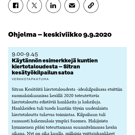
J
J
J
J
K
A
A
A
A
O
A
A
A
A
P
F
T
L
S
I
A
W
I
Ä
O
Ohjelma – keskiviikko 9.9.2020
C
I
N
H
I
E
T
K
K
A
B
T
E
Ö
R
O
E
D
P
T
9.00-9.45
O
R
I
O
I
Käytännön esimerkkejä kuntien
K
I
N
S
K
kiertotaloudesta – Sitran
I
S
I
T
K
kesätyökilpailun satoa
S
S
S
I
E
S
Ä
S
L
L
VERKKOTAPAHTUMA
A
A
Ä
L
I
Sitran Kesätöitä kiertotaloudesta -ideakilpailussa etsittiin
A
V
A
A
N
suomalaiskunnissa kesällä 2020 toteutettavia
V
A
V
A
L
A
U
A
V
I
kiertotaloutta edistäviä hankkeita ja kokeiluja.
U
T
U
A
N
Hankkeiden tuli tuoda kuntiin täysin uudenlaista
T
U
T
U
K
kiertotaloutta tukevaa toimintaa. Kilpailuun tuli
U
U
U
T
K
runsaasti hakemuksia ympäri Suomea. Hakijoista
U
U
U
U
I
kymmenen pääsi toteuttamaan suunnitelmansa kesän
U
U
U
U
aikana. Nyt on aika kuulla, millaisia voittajahankkeet
U
D
U
U