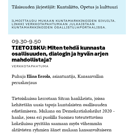
Tilaisuuden järjestäjät: Kuntaliitto, Opetus ja kulttuuri
ILMOITTAUDU MUKAAN KUNTAMARKKINOIDEN SIVUILTA.
LINKKI VERKKOTAPAHTUMAAN JULKAISTAAN
KUNTAMARKKINOIDEN OSALLISTUJAPORTAALISSA.
09.30-9.50
TIETOISKU: Miten tehdä kunnasta
osallisuuden, dialogin ja hyvän arjen
mahdollistaja?
VERKKOTAPAHTUMA
Puhuja
Elina Eerola
, asiantuntija, Kansanvallan
peruskorjaus
Tietoiskuissa kerrotaan Sitran hankkeista, joissa
kehitetään uusia tapoja kuntalaisten osallisuuden
edistämiseen. Mukana on
Demokratiakokeilut 2020 -
hanke, jossa eri puolilla Suomea toteutettavissa
kokeiluissa pyritään saamaan myös vähemmän
aktiivisten
ryhmien äänet mukaan kansanvaltaiseen