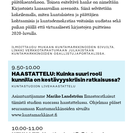
päätöksentekoon. Toinen esiteltävä hanke on nimeltään
Kirjastoista kansanvallan areenoita.
Siinä selvitetään
kokeilemalla, miten kuntalaisten ja päättäjien
kohtaamisia ja kuntademokratiaa voitaisiin uudistaa sekä
paikan
päällä että virtuaalisesti kirjastojen puitteissa
2020-luvulla.
ILMOITTAUDU MUKAAN KUNTAMARKKINOIDEN SIVUILTA.
LINKKI VERKKOTAPAHTUMAAN JULKAISTAAN
KUNTAMARKKINOIDEN OSALLISTUJAPORTAALISSA.
9.50-10.00
HAASTATTELU: Kuinka suuri rooli
kunnilla on kestävyyskriisin ratkaisussa?
KUNTASTUDION LIVEHAASTATTELU
Asiantuntijamme
Mariko Landström
Ilmastoratkaisut
tiimistä studion suorassa haastattelussa. Ohjelmaa pääset
seuraamaan Kuntamarkkinoiden sivuilta
www.kuntamarkkinat.fi
10.00-11.00