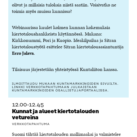
D
E
D
U
olivat ja millaisia tuloksia niistä saatiin. Voisivatko ne
E
S
E
D
toimia myös muissa kunnissa?
S
S
S
E
S
A
S
S
A
I
A
S
Webinaarissa kuulet kolmen kunnan kokemuksia
I
K
I
A
kiertotaloushankkeista käytännössä. Mukana:
K
K
K
I
Kirkkonummi, Pori ja Kuopio. Ideakilpailua ja Sitran
K
U
K
K
kiertotaloustyötä esittelee Sitran kiertotalousasiantuntija
U
N
U
K
Eero Jalava
.
N
A
N
U
A
S
A
N
S
S
S
A
Tilaisuus järjestetään yhteistyössä Kuntaliiton kanssa.
S
A
S
S
A
A
S
A
ILMOITTAUDU MUKAAN KUNTAMARKKINOIDEN SIVUILTA.
LINKKI VERKKOTAPAHTUMAAN JULKAISTAAN
KUNTAMARKKINOIDEN OSALLISTUJAPORTAALISSA.
12.00-12.45
Kunnat ja alueet kiertotalouden
vetureina
VERKKOTAPAHTUMA
Suomi tähtää kiertotalouden mallimaaksi ja valmistelee