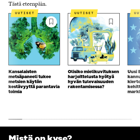
Tästä eteenpäin.
UUTISET
UUTISET
U
Kansalaisten
Olisiko mielikuvituksen
Uusi 
metsäpaneeli tukee
harjoittelusta hyötyä
kannu
metsien käytön
hyvän tulevaisuuden
kiert
kestävyyttä parantavia
rakentamisessa?
kehit
toimia
markk
Mistä on kyse?