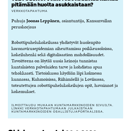
pitämään huolta asukkaistaan?
VERKKOTAPAHTUMA
Puhuja
Joonas Leppänen
, asiantuntija, Kansanvallan
peruskorjaus
Robottipuhelukokeilussa yhdistyvät huolenpito
koronavirusepidemian aiheuttamissa poikkeusoloissa,
kokeiluhenki sekä digitalisaation mahdollisuudet.
Tavoitteena on löytää uusia keinoja tunnistaa
kuntalaisten palveluiden tarve ja kohdistaa apua
tehokkaasti. Tietoiskussa käydään läpi kolmessa
kunnassa, Kuhmoisissa, Riihimäellä ja Loviisassa,
toteutettujen robottipuhelukokeilujen opit, havainnot ja
kokemukset.
ILMOITTAUDU MUKAAN KUNTAMARKKINOIDEN SIVUILTA.
LINKKI VERKKOTAPAHTUMAAN JULKAISTAAN
KUNTAMARKKINOIDEN OSALLISTUJAPORTAALISSA.