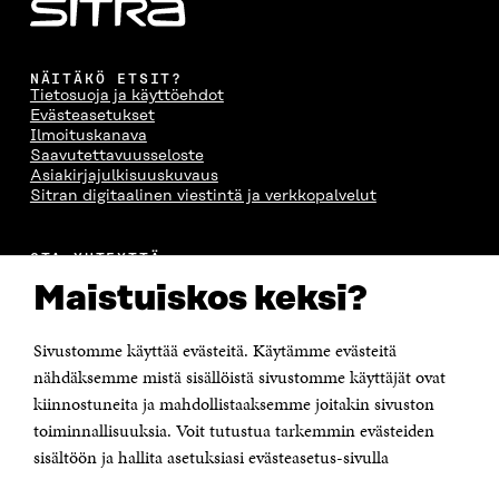
NÄITÄKÖ ETSIT?
Tietosuoja ja käyttöehdot
Evästeasetukset
Ilmoituskanava
Saavutettavuusseloste
Asiakirjajulkisuuskuvaus
Sitran digitaalinen viestintä ja verkkopalvelut
OTA YHTEYTTÄ
Suomen itsenäisyyden juhlarahasto Sitra
Maistuiskos keksi?
Itämerenkatu 11-13, PL 160,
00181 Helsinki
Sivustomme käyttää evästeitä. Käytämme evästeitä
Puhelin +358 294 618 991
Sähköpostiosoite
nähdäksemme mistä sisällöistä sivustomme käyttäjät ovat
etunimi.sukunimi@sitra.fi tai sitra@sitra.fi
kiinnostuneita ja mahdollistaaksemme joitakin sivuston
Saapumisohjeet
toiminnallisuuksia. Voit tutustua tarkemmin evästeiden
sisältöön ja hallita asetuksiasi evästeasetus-sivulla
Y-tunnus 0202132-3