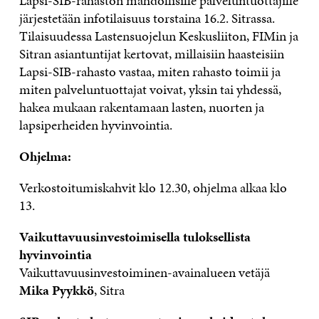
Lapsi-SIB-rahaston mahdollisille palveluntuottajille
järjestetään infotilaisuus torstaina 16.2. Sitrassa.
Tilaisuudessa Lastensuojelun Keskusliiton, FIMin ja
Sitran asiantuntijat kertovat, millaisiin haasteisiin
Lapsi-SIB-rahasto vastaa, miten rahasto toimii ja
miten palveluntuottajat voivat, yksin tai yhdessä,
hakea mukaan rakentamaan lasten, nuorten ja
lapsiperheiden hyvinvointia.
Ohjelma:
Verkostoitumiskahvit klo 12.30, ohjelma alkaa klo
13.
Vaikuttavuusinvestoimisella tuloksellista
hyvinvointia
Vaikuttavuusinvestoiminen-avainalueen vetäjä
Mika Pyykkö
, Sitra