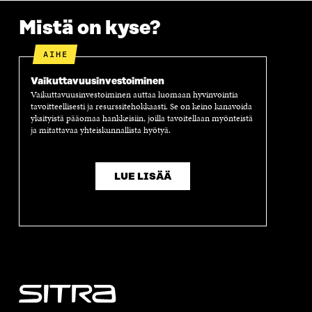
S
S
S
E
Mistä on kyse?
S
A
S
S
A
I
A
S
I
K
I
A
AIHE
K
K
K
I
K
U
K
K
Vaikuttavuus­investoiminen
U
N
U
K
Vaikuttavuusinvestoiminen auttaa luomaan hyvinvointia
N
A
N
U
tavoitteellisesti ja resurssitehokkaasti. Se on keino kanavoida
A
S
A
N
yksityistä pääomaa hankkeisiin, joilla tavoitellaan myönteistä
S
S
S
A
ja mitattavaa yhteiskunnallista hyötyä.
S
A
S
S
A
A
S
A
LUE LISÄÄ