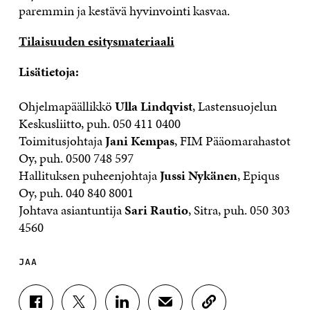
paremmin ja kestävä hyvinvointi kasvaa.
Tilaisuuden esitysmateriaali
Lisätietoja:
Ohjelmapäällikkö
Ulla Lindqvist
, Lastensuojelun
Keskusliitto, puh. 050 411 0400
Toimitusjohtaja
Jani Kempas
, FIM Pääomarahastot
Oy, puh. 0500 748 597
Hallituksen puheenjohtaja
Jussi Nykänen
, Epiqus
Oy, puh. 040 840 8001
Johtava asiantuntija
Sari Rautio
, Sitra, puh. 050 303
4560
JAA
J
J
J
J
K