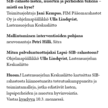
SIB-rahasto lasten, nuorten ja perheiden tukena –
mistä on kyse?
Toimitusjohtaja
Jani Kempas
, FIM Pääomarahastot
Oy ja ohjelmapäällikkö
Ulla Lindqvist
,
Lastensuojelun Keskusliitto
Mallintaminen interventioiden pohjana
neuvonantaja
Petri Hilli
, Sitra
Miten palveluntuottajaksi Lapsi-SIB-rahastoon?
Ohjelmapäällikkö
Ulla Lindqvist
, Lastensuojelun
Keskusliitto
Huom.!
Lastensuojelun Keskusliitto kartoittaa SIB-
rahastosta kiinnostuneita toteutuskumppaneita ja
toimintamalleja, jotka edistävät lasten,
lapsiperheiden ja nuorten hyvinvointia.
Vastaa
kyselyyn
10.3. mennessä.