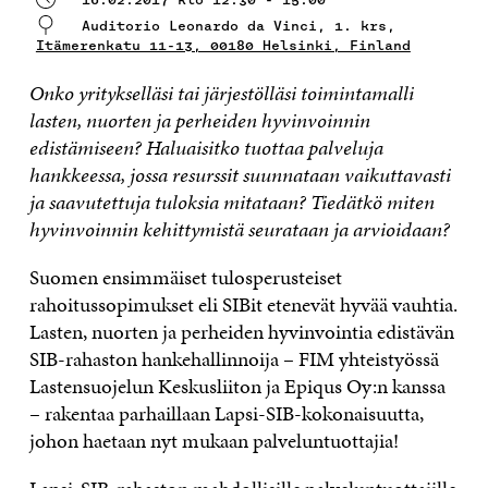
Auditorio Leonardo da Vinci, 1. krs,
Itämerenkatu 11-13, 00180 Helsinki, Finland
Onko
yritykselläsi tai järjestölläsi
toimintamalli
lasten, nuorten ja perheiden hyvinvoinnin
edistämiseen? Haluaisitko
tuottaa
palveluja
hankkeessa
, jossa resurssit suunnataan vaikuttavasti
ja saavutettuja tuloksia mitataan?
Tiedätkö miten
hyvinvoinnin kehittymistä seurataan ja arvioidaan?
Suomen ensimmäiset tulosperusteiset
rahoitussopimukset eli SIBit etenevät hyvää vauhtia.
Lasten, nuorten ja perheiden hyvinvointia edistävän
SIB-rahaston hankehallinnoija – FIM yhteistyössä
Lastensuojelun Keskusliiton ja Epiqus Oy:n kanssa
– rakentaa parhaillaan Lapsi-SIB-kokonaisuutta,
johon haetaan nyt mukaan palveluntuottajia!