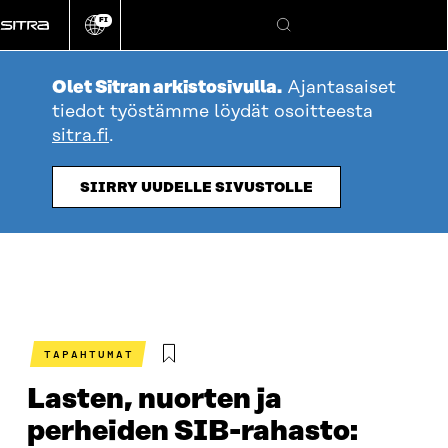
Siirry
FI
suoraan
Vaihda
Hae
sivuston
sisältöön
kieli
Olet Sitran arkistosivulla.
Ajantasaiset
tiedot työstämme löydät osoitteesta
sitra.fi
.
SIIRRY UUDELLE SIVUSTOLLE
TAPAHTUMAT
Lasten, nuorten ja
perheiden SIB-rahasto: