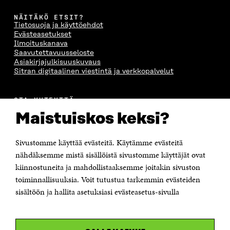
NÄITÄKÖ ETSIT?
Tietosuoja ja käyttöehdot
Evästeasetukset
Ilmoituskanava
Saavutettavuusseloste
Asiakirjajulkisuuskuvaus
Sitran digitaalinen viestintä ja verkkopalvelut
OTA YHTEYTTÄ
Suomen itsenäisyyden juhlarahasto Sitra
Maistuiskos keksi?
Itämerenkatu 11-13, PL 160,
00181 Helsinki
Sivustomme käyttää evästeitä. Käytämme evästeitä
Puhelin +358 294 618 991
Sähköpostiosoite
nähdäksemme mistä sisällöistä sivustomme käyttäjät ovat
etunimi.sukunimi@sitra.fi tai sitra@sitra.fi
kiinnostuneita ja mahdollistaaksemme joitakin sivuston
toiminnallisuuksia. Voit tutustua tarkemmin evästeiden
Saapumisohjeet
sisältöön ja hallita asetuksiasi evästeasetus-sivulla
Y-tunnus 0202132-3
OLEMME NÄISSÄ SOMEISSA