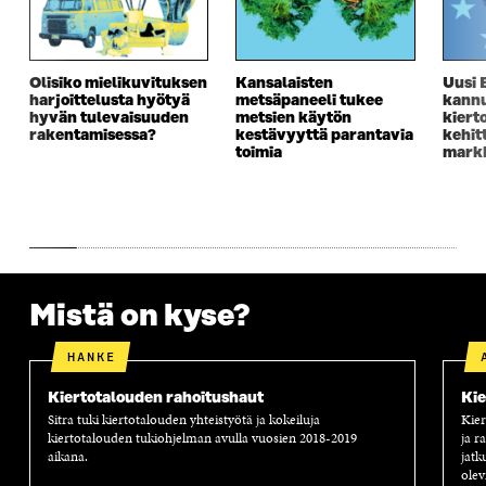
S
A
S
S
A
A
S
A
Olisiko mielikuvituksen
Kansalaisten
Uusi 
harjoittelusta hyötyä
metsäpaneeli tukee
kannu
hyvän tulevaisuuden
metsien käytön
kiert
rakentamisessa?
kestävyyttä parantavia
kehit
toimia
markk
Mistä on kyse?
HANKE
Kiertotalouden rahoitushaut
Kie
Sitra tuki kiertotalouden yhteistyötä ja kokeiluja
Kier
kiertotalouden tukiohjelman avulla vuosien 2018-2019
ja r
aikana.
jatk
olev