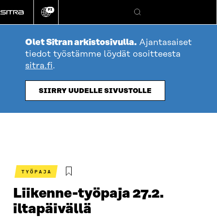
Siirry
FI
suoraan
Vaihda
Hae
sivuston
sisältöön
kieli
Olet Sitran arkistosivulla.
Ajantasaiset
tiedot työstämme löydät osoitteesta
sitra.fi
.
SIIRRY UUDELLE SIVUSTOLLE
TYÖPAJA
Liikenne-työpaja 27.2.
iltapäivällä