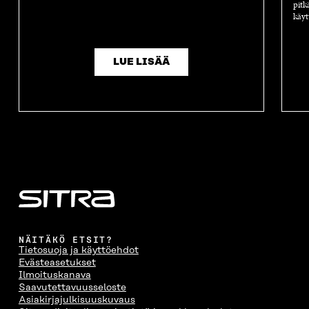
pitk
käyt
LUE LISÄÄ
NÄITÄKÖ ETSIT?
Tietosuoja ja käyttöehdot
Evästeasetukset
Ilmoituskanava
Saavutettavuusseloste
Asiakirjajulkisuuskuvaus