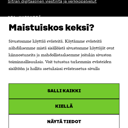
Sitran digitaalinen viestintä ja verkkopalvelut
OTA YHTEYTTÄ
Suomen itsenäisyyden juhlarahasto Sitra
Maistuiskos keksi?
Itämerenkatu 11-13, PL 160,
00181 Helsinki
Sivustomme käyttää evästeitä. Käytämme evästeitä
Puhelin +358 294 618 991
Sähköpostiosoite
nähdäksemme mistä sisällöistä sivustomme käyttäjät ovat
etunimi.sukunimi@sitra.fi tai sitra@sitra.fi
kiinnostuneita ja mahdollistaaksemme joitakin sivuston
toiminnallisuuksia. Voit tutustua tarkemmin evästeiden
Saapumisohjeet
sisältöön ja hallita asetuksiasi evästeasetus-sivulla
Y-tunnus 0202132-3
OLEMME NÄISSÄ SOMEISSA
SALLI KAIKKI
Facebook
Avautuu
uudessa
Linkedin
ikkunassa
KIELLÄ
Avautuu
uudessa
Youtube
ikkunassa
Avautuu
NÄYTÄ TIEDOT
uudessa