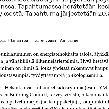
nssa. Tapahtumassa herätetään kes
ksestä. Tapahtuma järjestetään 20.
011 klo 11:00 - 21.09.2011 klo 01:00
unkiasuminen on energiatehokkaita taloja, älykkä
 ja vähähiilisiä liikennejärjestelmiä. Hyvä kestävä
inen on ihmisiä, jotka yhdessä rakentavat kaupu
joustavampia, tyydyttävämpiä ja ekologisempia.
os Helsinki ovat kutsuneet sidosryhmiä (esim. YM
een Building Council, terveysvirasto, rakennusliikk
teen palveluntarjoajia, kauppaketjuja, kaupunkitutk
dän ääreen yhdessä Low2No-kaupunkiaktiivien kan