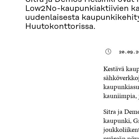
Low2No-kaupunkiaktiivien ka
uudenlaisesta kaupunkikehity
Huutokonttorissa.
20.09.2
Kestävä kaup
sähköverkkoja
kaupunkiasum
kauniimpia, 
Sitra ja Dem
kaupunki, Gr
joukkoliiken
pyöreän pöy