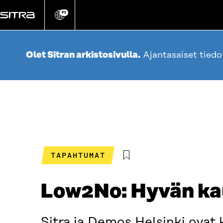
Siirry
suoraan
FI
Vaihda
sivuston
sisältöön
kieli
Olet Sitran arkistosivulla.
Ajantasaiset tied
TAPAHTUMAT
Low2No: Hyvän ka
Sitra ja Demos Helsinki ova