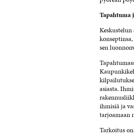
Tapahtuma j
Keskustelun 
konseptinsa,
sen luonnonv
Tapahtumassa
Kaupunkikehi
kilpailutuks
asiasta. Ihmi
rakennusliik
ihmisiä ja va
tarjoamaan n
Tarkoitus on