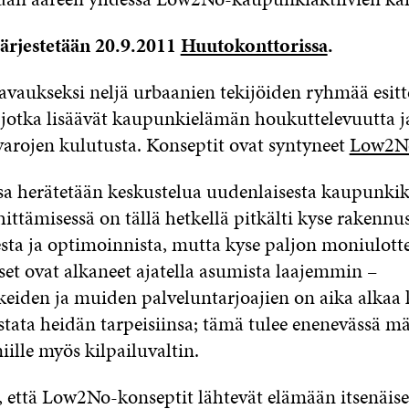
ärjestetään 20.9.2011
Huutokonttorissa
.
avaukseksi neljä urbaanien tekijöiden ryhmää esitt
 jotka lisäävät kaupunkielämän houkuttelevuutta j
arojen kulutusta. Konseptit ovat syntyneet
Low2No
 herätetään keskustelua uudenlaisesta kaupunkike
ttämisessä on tällä hetkellä pitkälti kyse rakennu
esta ja optimoinnista, mutta kyse paljon moniulot
set ovat alkaneet ajatella asumista laajemmin –
keiden ja muiden palveluntarjoajien on aika alkaa
stata heidän tarpeisiinsa; tämä tulee enenevässä m
iille myös kilpailuvaltin.
, että Low2No-konseptit lähtevät elämään itsenäises