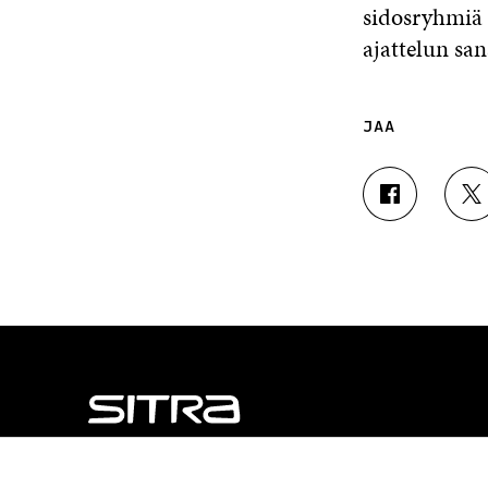
sidosryhmiä 
ajattelun san
JAA
J
J
A
A
A
A
F
T
A
W
C
I
E
T
B
T
O
E
O
R
K
I
I
S
S
S
NÄITÄKÖ ETSIT?
S
Ä