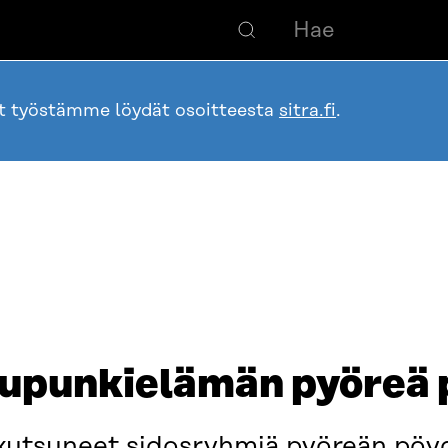
ot työstämme löydät osoitteesta
sitra.fi
.
upunkielämän pyöreä 
t kutsuneet sidosryhmiä pyöreän pö