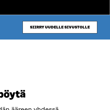
SIIRRY UUDELLE SIVUSTOLLE
pöytä
ydän ääreen yhdessä