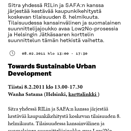
Sitra yhdessä RILin ja SAFA:n kanssa
järjestää kestävää kaupunkikehitystä
koskevan tilaisuuden 8. helmikuuta.
Tilaisuudessa kansainvälinen ja suomalainen
suunnittelijajoukko avaa Low2No-prosessia
ja Helsingin Jätkäsaaren korttelin
suunnittelun tämän hetkistä vaihetta.
08.02.2011 klo 13:00 - 17:30
Towards Sustainable Urban
Development
Tiistai 8.2.2011 klo 13.00-17.30
Wanha Satama (Helsinki,
karttalinkki
)
Sitra yhdessä RILin ja SAFA:n kanssa järjestää
kestävää kaupunkikehitystä koskevan tilaisuuden 8.
helmikuuta. Tilaisuudessa kansainvälinen ja
suomalainen suunnittelijajoukko avaa Low2No-