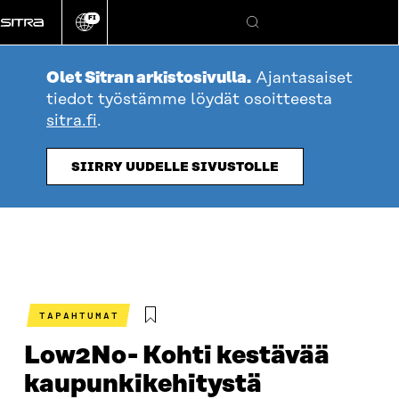
Siirry
FI
suoraan
Vaihda
Hae
sivuston
sisältöön
kieli
Olet Sitran arkistosivulla.
Ajantasaiset
tiedot työstämme löydät osoitteesta
sitra.fi
.
SIIRRY UUDELLE SIVUSTOLLE
TAPAHTUMAT
Low2No- Kohti kestävää
kaupunkikehitystä