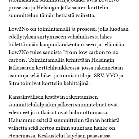
prosessia ja Helsingin Jätkäsaaren korttelin
suunnittelun tämän hetkistä vaihetta.
Low2No on toimintamalli ja prosessi, jolla luodaan
edellytyksiä siirtymiseen vähähiilisestä lähes
hiilettömään kaupunkirakentamiseen ja -elämään.
Low2No tulee sanoista ”from low carbon to no
carbon”. Toimintamallia kehitetään Helsingin
Jätkäsaaren korttelihankkeessa, jossa rakennetaan
asuntoja sekä liike- ja toimistotiloja. SRV, VVO ja
Sitra toimivat korttelin kehittäjinä.
Kansainvälisen kestävän rakentamisen
suunnittelukilpailun jälkeen suunnitelmat ovat
edenneet ja ratkaisut ovat hahmottumassa.
Haluamme esitellä suunnittelun tämän hetkistä
vaihetta sekä kertoa mihin suuntaan hanke on
etenemässä. Keskustelut käydään pääasiassa