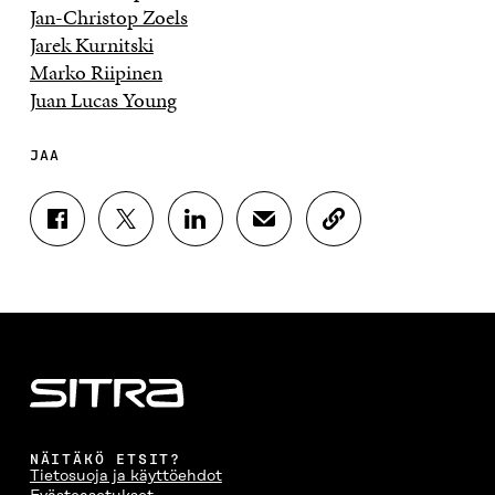
Jan-Christop Zoels
Jarek Kurnitski
Marko Riipinen
Juan Lucas Young
JAA
J
J
J
J
K
A
A
A
A
O
A
A
A
A
P
F
T
L
S
I
A
W
I
Ä
O
C
I
N
H
I
E
T
K
K
A
B
T
E
Ö
R
O
E
D
P
T
O
R
I
O
I
K
I
N
S
K
I
S
I
T
K
NÄITÄKÖ ETSIT?
S
S
S
I
E
Tietosuoja ja käyttöehdot
S
Ä
S
L
L