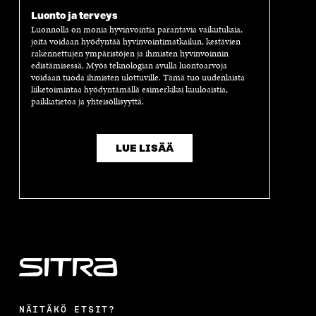
A
I
A
S
I
K
I
A
Luonto ja terveys
K
K
K
I
Luonnolla on monia hyvinvointia parantavia vaikutuksia,
K
U
K
K
joita voidaan hyödyntää hyvinvointimatkailun, kestävien
rakennettujen ympäristöjen ja ihmisten hyvinvoinnin
U
N
U
K
edistämisessä. Myös teknologian avulla luontoarvoja
N
A
N
U
voidaan tuoda ihmisten ulottuville. Tämä tuo uudenlaista
A
S
A
N
liiketoimintaa hyödyntämällä esimerkiksi kuuloaistia,
S
S
S
A
paikkatietoa ja yhteisöllisyyttä.
S
A
S
S
A
A
S
A
LUE LISÄÄ
NÄITÄKÖ ETSIT?