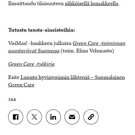
Ilmoittaudu tilaisuuteen
sähköisellä lomakkeella
.
Tutustu tausta-aineistoihin:
VoiMaa! -hankkeen julkaisu
Green Care -toiminnan
suuntaviivat Suomessa
(toim. Elina Vehmasto)
Green Care -työkirja
Esite
Luonto hyvinvoinnin lähteenä – Suomalainen
Green Care
JAA
J
J
J
J
K
A
A
A
A
O
A
A
A
A
P