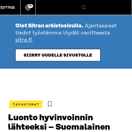
Siirry
FI
suoraan
Vaihda
Hae
sivuston
sisältöön
kieli
Olet Sitran arkistosivulla.
Ajantasaiset
tiedot työstämme löydät osoitteesta
sitra.fi
.
SIIRRY UUDELLE SIVUSTOLLE
TAPAHTUMAT
Luonto hyvinvoinnin
lähteeksi – Suomalainen