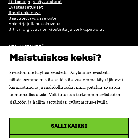
Tietosuoja ja käyttöehdot
Evästeasetukset
Ilmoituskanava
Saavutettavuusseloste
Asiakirjajulkisuuskuvaus
Sitran digitaalinen viestintä ja verkkopalvelut
OTA YHTEYTTÄ
Suomen itsenäisyyden juhlarahasto Sitra
Maistuiskos keksi?
Itämerenkatu 11-13, PL 160,
00181 Helsinki
Sivustomme käyttää evästeitä. Käytämme evästeitä
Puhelin +358 294 618 991
Sähköpostiosoite
nähdäksemme mistä sisällöistä sivustomme käyttäjät ovat
etunimi.sukunimi@sitra.fi tai sitra@sitra.fi
kiinnostuneita ja mahdollistaaksemme joitakin sivuston
toiminnallisuuksia. Voit tutustua tarkemmin evästeiden
Saapumisohjeet
sisältöön ja hallita asetuksiasi evästeasetus-sivulla
Y-tunnus 0202132-3
OLEMME NÄISSÄ SOMEISSA
SALLI KAIKKI
Facebook
Avautuu
uudessa