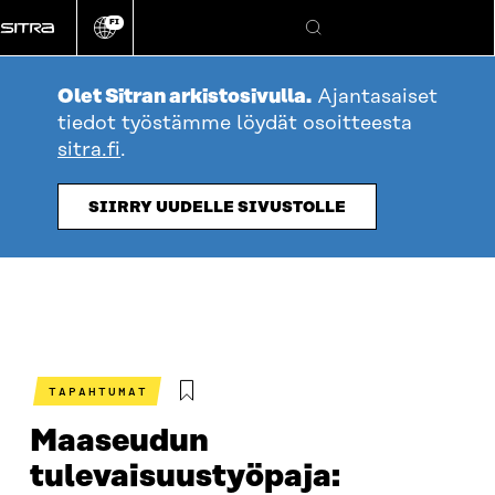
Siirry
FI
suoraan
Vaihda
Hae
sivuston
sisältöön
kieli
Olet Sitran arkistosivulla.
Ajantasaiset
tiedot työstämme löydät osoitteesta
sitra.fi
.
SIIRRY UUDELLE SIVUSTOLLE
TAPAHTUMAT
Maaseudun
tulevaisuustyöpaja: