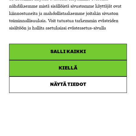
Sähköpostiosoite
nähdäksemme mistä sisällöistä sivustomme käyttäjät ovat
etunimi.sukunimi@sitra.fi tai sitra@sitra.fi
kiinnostuneita ja mahdollistaaksemme joitakin sivuston
Saapumisohjeet
toiminnallisuuksia. Voit tutustua tarkemmin evästeiden
sisältöön ja hallita asetuksiasi evästeasetus-sivulla
Y-tunnus 0202132-3
OLEMME NÄISSÄ SOMEISSA
SALLI KAIKKI
Facebook
Avautuu
uudessa
Linkedin
ikkunassa
KIELLÄ
Avautuu
uudessa
Youtube
ikkunassa
Avautuu
NÄYTÄ TIEDOT
uudessa
Instagram
ikkunassa
Avautuu
uudessa
ikkunassa