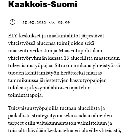
Kaakkois-Suomi
23.03.2012 klo 09:00
ELY-keskukset ja maakuntaliitot järjestävät
yhteistyössä alueensa toimijoiden sekä
maaseutuverkoston ja Maaseutupolitiikan
yhteistyöryhmän kanssa 15 alueellista maaseudun
tulevaisuustyöpajaa. Sitra on mukana yhteistyössä
tuoden kehittämistyön herätteeksi marras-
tammikuussa järjestettyjen kasvutyöpajojen
tuloksia ja kysyntälähtöisen ajattelun
toimintatapoja.
Tulevaisuustyöpajoilla tuetaan alueellista ja
paikallista strategiatyötä sekä saadaan alueiden
tarpeet esiin valtakunnantason valmisteluun ja
toisaalta käydään keskustelua eri alueille yhteisistä,