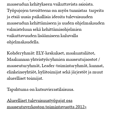
maaseudun kehitykseen vaikuttavista asioista.
Työpajojen tavoitteena on myös tunnistaa tarpeita
ja etsiä uusia paikallisia ideoita tulevaisuuden
maaseudun kehittämiseen ja uuden ohjelmakauden
valmisteluun sekä kehittämisohjelmien
vaikuttavuuden lisäämiseen kuluvalla
ohjelmakaudella.
Kohderyhmät: ELY-keskukset, maakuntaliitot,
Maakunnan yhteistyöryhmien maaseutujaostot /
maaseuturyhmät, Leader-toimintaryhmät, kunnat,
elinkeinoyhtiöt, kylätoimijat sekä järjestöt ja muut
alueelliset toimijat.
Tapahtuma on kutsuvierastilaisuus.
Alueelliset tulevaisuustyöpajat osa
maaseutuverkoston toimintavuotta 2012»