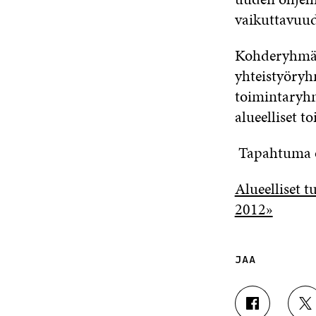
vaikuttavuud
Kohderyhmät
yhteistyöryh
toimintaryhm
alueelliset to
Tapahtuma o
Alueelliset 
2012»
JAA
J
J