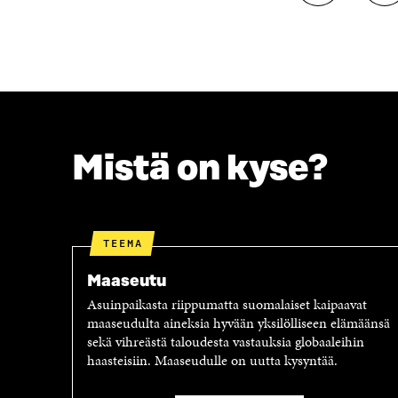
A
A
A
A
F
T
A
W
C
I
E
T
B
T
O
E
O
R
Mistä on kyse?
K
I
I
S
S
S
S
Ä
A
A
TEEMA
A
V
V
A
Maaseutu
A
U
Asuinpaikasta riippumatta suomalaiset kaipaavat
U
T
maaseudulta aineksia hyvään yksilölliseen elämäänsä
T
U
sekä vihreästä taloudesta vastauksia globaaleihin
U
U
haasteisiin. Maaseudulle on uutta kysyntää.
U
U
U
U