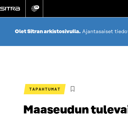
Siirry
suoraan
FI
Vaihda
sivuston
sisältöön
kieli
Olet Sitran arkistosivulla.
Ajantasaiset tied
TAPAHTUMAT
Maaseudun tuleva