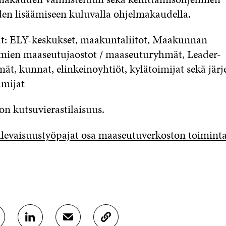
en lisäämiseen kuluvalla ohjelmakaudella.
: ELY-keskukset, maakuntaliitot, Maakunnan
mien maaseutujaostot / maaseuturyhmät, Leader-
ät, kunnat, elinkeinoyhtiöt, kylätoimijat sekä järj
imijat
n kutsuvierastilaisuus.
tulevaisuustyöpajat osa maaseutuverkoston toimint
J
J
K