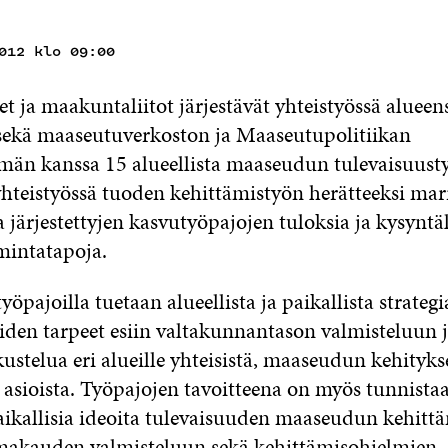
012 klo 09:00
t ja maakuntaliitot järjestävät yhteistyössä alueen
sekä maaseutuverkoston ja Maaseutupolitiikan
män kanssa 15 alueellista maaseudun tulevaisuusty
teistyössä tuoden kehittämistyön herätteeksi mar
järjestettyjen kasvutyöpajojen tuloksia ja kysyntä
imintatapoja.
öpajoilla tuetaan alueellista ja paikallista strategi
iden tarpeet esiin valtakunnantason valmisteluun j
ustelua eri alueille yhteisistä, maaseudun kehityks
 asioista. Työpajojen tavoitteena on myös tunnistaa
paikallisia ideoita tulevaisuuden maaseudun kehittä
makauden valmisteluun sekä kehittämisohjelmien