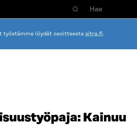
ot työstämme löydät osoitteesta
sitra.fi
.
isuustyöpaja: Kainuu