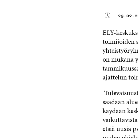
29.02.2
ELY-keskukse
toimijoiden 
yhteistyöryh
on mukana yh
tammikuussa 
ajattelun to
Tulevaisuusty
saadaan alue
käydään kesk
vaikuttavista
etsiä uusia 
uuden ohjel