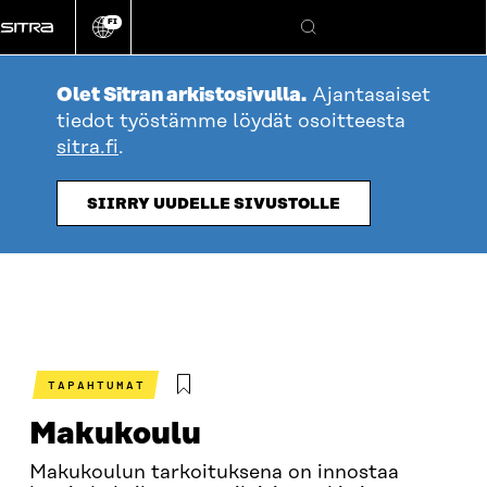
Siirry
FI
suoraan
Vaihda
Hae
sivuston
sisältöön
kieli
Olet Sitran arkistosivulla.
Ajantasaiset
tiedot työstämme löydät osoitteesta
sitra.fi
.
SIIRRY UUDELLE SIVUSTOLLE
TAPAHTUMAT
Makukoulu
Makukoulun tarkoituksena on innostaa