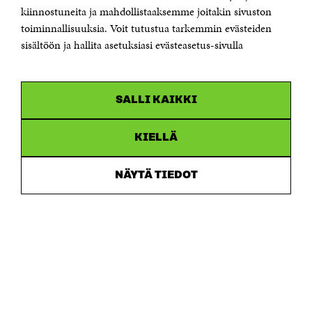
etunimi.sukunimi@sitra.fi tai sitra@sitra.fi
kiinnostuneita ja mahdollistaaksemme joitakin sivuston
Saapumisohjeet
toiminnallisuuksia. Voit tutustua tarkemmin evästeiden
sisältöön ja hallita asetuksiasi evästeasetus-sivulla
Y-tunnus 0202132-3
OLEMME NÄISSÄ SOMEISSA
SALLI KAIKKI
Facebook
Avautuu
uudessa
Linkedin
ikkunassa
KIELLÄ
Avautuu
uudessa
Youtube
ikkunassa
Avautuu
NÄYTÄ TIEDOT
uudessa
Instagram
ikkunassa
Avautuu
uudessa
ikkunassa