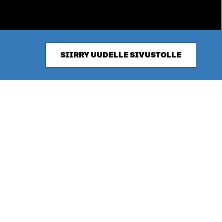
SIIRRY UUDELLE SIVUSTOLLE