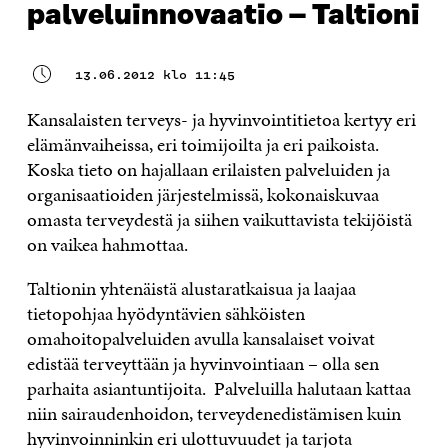
palveluinnovaatio – Taltioni
13.06.2012 klo 11:45
Kansalaisten terveys- ja hyvinvointitietoa kertyy eri
elämänvaiheissa, eri toimijoilta ja eri paikoista.
Koska tieto on hajallaan erilaisten palveluiden ja
organisaatioiden järjestelmissä, kokonaiskuvaa
omasta terveydestä ja siihen vaikuttavista tekijöistä
on vaikea hahmottaa.
Taltionin yhtenäistä alustaratkaisua ja laajaa
tietopohjaa hyödyntävien sähköisten
omahoitopalveluiden avulla kansalaiset voivat
edistää terveyttään ja hyvinvointiaan – olla sen
parhaita asiantuntijoita. Palveluilla halutaan kattaa
niin sairaudenhoidon, terveydenedistämisen kuin
hyvinvoinninkin eri ulottuvuudet ja tarjota