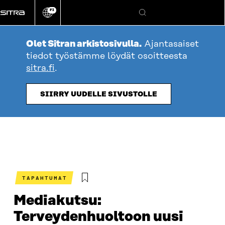
Siirry
FI
suoraan
Vaihda
Hae
sivuston
sisältöön
kieli
Olet Sitran arkistosivulla.
Ajantasaiset
tiedot työstämme löydät osoitteesta
sitra.fi
.
SIIRRY UUDELLE SIVUSTOLLE
TAPAHTUMAT
Mediakutsu:
Terveydenhuoltoon uusi