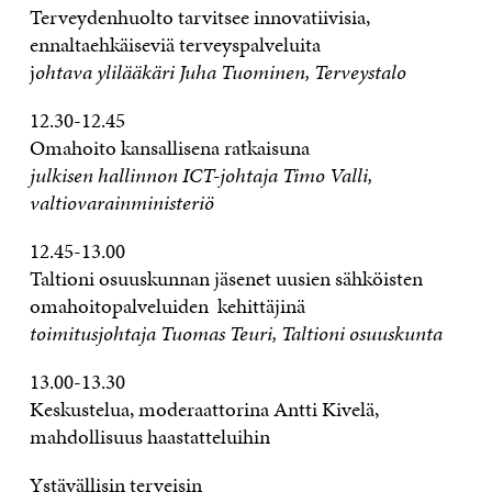
Terveydenhuolto tarvitsee innovatiivisia,
ennaltaehkäiseviä terveyspalveluita
j
ohtava ylilääkäri Juha Tuominen, Terveystalo
12.30-12.45
Omahoito kansallisena ratkaisuna
julkisen hallinnon ICT-johtaja Timo Valli,
valtiovarainministeriö
12.45-13.00
Taltioni osuuskunnan jäsenet uusien sähköisten
omahoitopalveluiden kehittäjinä
toimitusjohtaja Tuomas Teuri, Taltioni osuuskunta
13.00-13.30
Keskustelua, moderaattorina Antti Kivelä,
mahdollisuus haastatteluihin
Ystävällisin terveisin