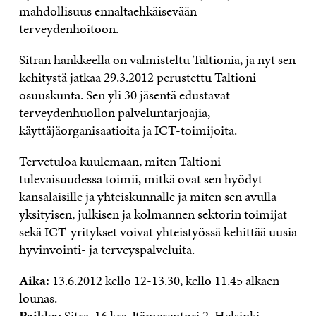
mahdollisuus ennaltaehkäisevään
terveydenhoitoon.
Sitran hankkeella on valmisteltu Taltionia, ja nyt sen
kehitystä jatkaa 29.3.2012 perustettu Taltioni
osuuskunta. Sen yli 30 jäsentä edustavat
terveydenhuollon palveluntarjoajia,
käyttäjäorganisaatioita ja ICT-toimijoita.
Tervetuloa kuulemaan, miten Taltioni
tulevaisuudessa toimii, mitkä ovat sen hyödyt
kansalaisille ja yhteiskunnalle ja miten sen avulla
yksityisen, julkisen ja kolmannen sektorin toimijat
sekä ICT-yritykset voivat yhteistyössä kehittää uusia
hyvinvointi- ja terveyspalveluita.
Aika:
13.6.2012 kello 12-13.30, kello 11.45 alkaen
lounas.
Paikka:
Sitra, 16 krs. Itämerentori 2, Helsinki