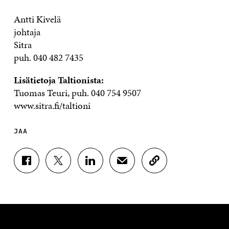
Antti Kivelä
johtaja
Sitra
puh. 040 482 7435
Lisätietoja Taltionista:
Tuomas Teuri, puh. 040 754 9507
www.sitra.fi/taltioni
JAA
J
J
J
J
K
A
A
A
A
O
A
A
A
A
P
F
T
L
S
I
A
W
I
Ä
O
C
I
N
H
I
E
T
K
K
A
B
T
E
Ö
R