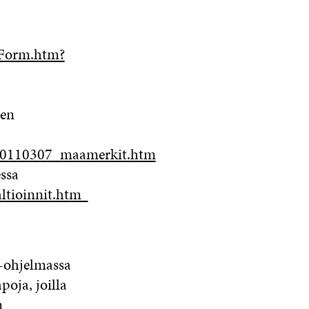
U
A
A
N
A
S
onForm.htm?
S
A
ten
te_20110307_maamerkit.htm
essa
taltioinnit.htm
-ohjelmassa
oja, joilla
n