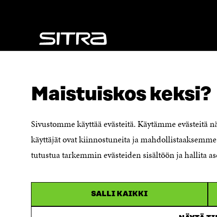
K
U
U
N
N
A
A
S
S
S
S
A
A
NÄITÄKÖ ETSIT?
Tietosuoja ja käyttöehdot
Maistuiskos keksi?
Evästeasetukset
Ilmoituskanava
Saavutettavuusseloste
Sivustomme käyttää evästeitä. Käytämme evästeitä 
Asiakirjajulkisuuskuvaus
käyttäjät ovat kiinnostuneita ja mahdollistaaksemme 
Sitran digitaalinen viestintä ja
tutustua tarkemmin evästeiden sisältöön ja hallita as
verkkopalvelut
SALLI KAIKKI