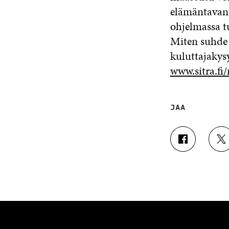
elämäntavan 
ohjelmassa t
Miten suhde 
kuluttajakys
www.sitra.fi
JAA
J
J
A
A
A
A
F
T
A
W
C
I
E
T
B
T
O
E