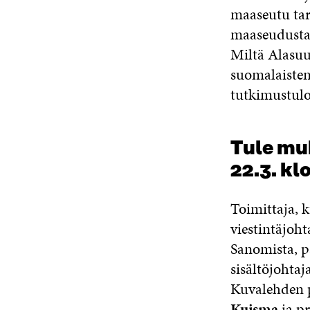
maaseutu tark
maaseudusta 
Miltä Alasuut
suomalaisten
tutkimustulo
Tule mu
22.3. kl
Toimittaja, 
viestintäjoh
Sanomista, p
sisältöjohtaj
Kuvalehden 
Kuisma
ja pr