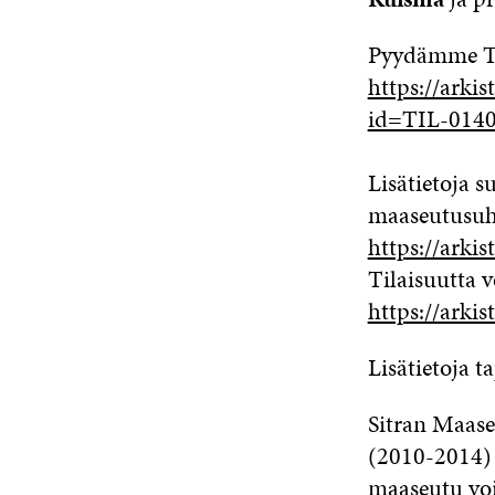
Pyydämme Tei
https://arkis
id=TIL-01
Lisätietoja s
maaseutusuhd
https://arki
Tilaisuutta v
https://arkis
Lisätietoja 
Sitran Maas
(2010-2014) t
maaseutu voi