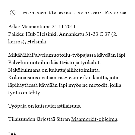
21.11.2011 klo 02:00 - 22.11.2011 klo 01:00
Aika: Maanantaina 21.11.2011
Paikka: Hub Helsinki, Annankatu 31-33 C 37 (2.
kerros), Helsinki
MikäMikäPalvelumuotoilu-työpajassa käydään läpi
Palvelumuotoilun käsitteistö ja työkalut.
Näkökulmana on kuluttajaliiketoiminta.
Kokonaisuus avataan case-esimerkin kautta, jota
läpikäytäessä käydään läpi myös ne metodit, joilla
työtä on tehty.
Työpaja on kutsuvierastilaisuus.
Tilaisuuden järjestää Sitran
Maamerkit-ohjelma
.
JAA