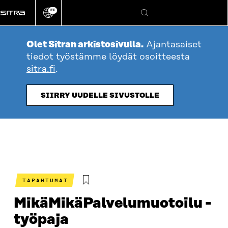
Siirry
FI
suoraan
Vaihda
Hae
sivuston
sisältöön
kieli
Olet Sitran arkistosivulla.
Ajantasaiset
tiedot työstämme löydät osoitteesta
sitra.fi
.
SIIRRY UUDELLE SIVUSTOLLE
TAPAHTUMAT
MikäMikäPalvelumuotoilu -
työpaja