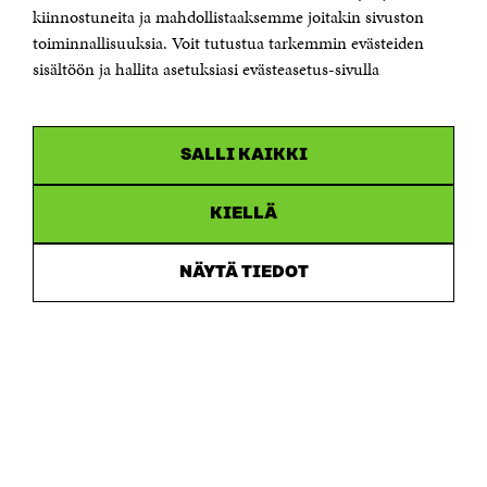
etunimi.sukunimi@sitra.fi tai sitra@sitra.fi
kiinnostuneita ja mahdollistaaksemme joitakin sivuston
Saapumisohjeet
toiminnallisuuksia. Voit tutustua tarkemmin evästeiden
sisältöön ja hallita asetuksiasi evästeasetus-sivulla
Y-tunnus 0202132-3
OLEMME NÄISSÄ SOMEISSA
SALLI KAIKKI
Facebook
Avautuu
uudessa
Linkedin
ikkunassa
KIELLÄ
Avautuu
uudessa
Youtube
ikkunassa
Avautuu
NÄYTÄ TIEDOT
uudessa
Instagram
ikkunassa
Avautuu
uudessa
ikkunassa