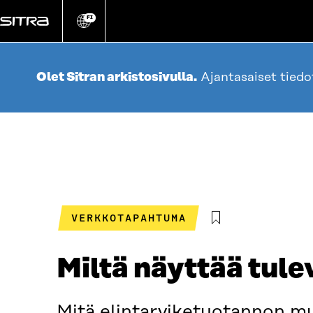
Siirry
suoraan
FI
Vaihda
sivuston
sisältöön
kieli
Olet Sitran arkistosivulla.
Ajantasaiset tied
VERKKOTAPAHTUMA
Miltä näyttää tul
Mitä elintarviketuotannon m