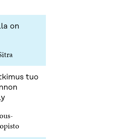
la on
Sitra
utkimus tuo
annon
ly
ous-
opisto