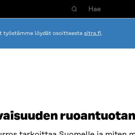
ot työstämme löydät osoitteesta
sitra.fi
.
evaisuuden ruoantuota
urros tarkoittaa Suomelle ja miten