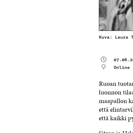
Kuva: Laura 
07.06.2
Online
Ruoan tuotan
luonnon tila
maapallon ka
että elintar
että kaikki 