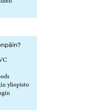
lmien
enpäin?
 VC
oods
in yliopisto
ingin