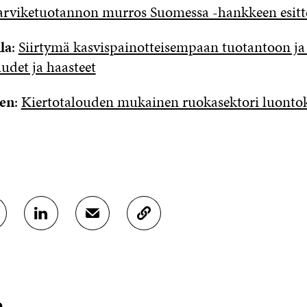
tarviketuotannon murros Suomessa -hankkeen esitt
la
:
Siirtymä kasvispainotteisempaan tuotantoon ja
udet ja haasteet
nen
:
Kiertotalouden mukainen ruokasektori luont
J
J
K
A
A
O
A
A
P
L
S
I
I
Ä
O
N
H
I
K
K
A
a