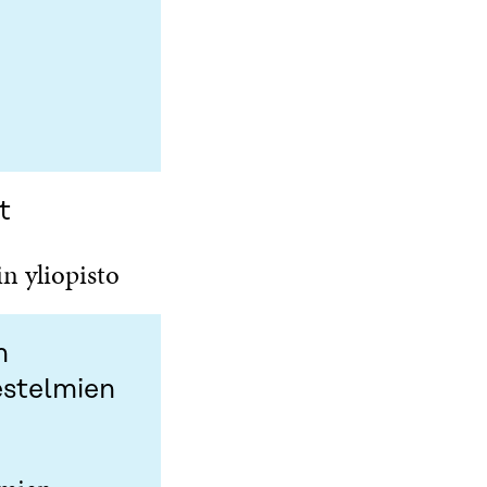
t
n yliopisto
n
estelmien