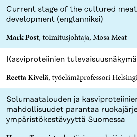
I
A
K
I
Current stage of the cultured meat
K
K
development (englanniksi)
U
K
N
U
A
N
Mark Post
, toimitusjohtaja, Mosa Meat
S
A
S
S
A
S
A
Kasviproteiinien tulevaisuusnäkymä
Reetta Kivelä
, työelämäprofessori Helsingi
Solumaatalouden ja kasviproteiinie
mahdollisuudet parantaa ruokajärj
ympäristökestävyyttä Suomessa