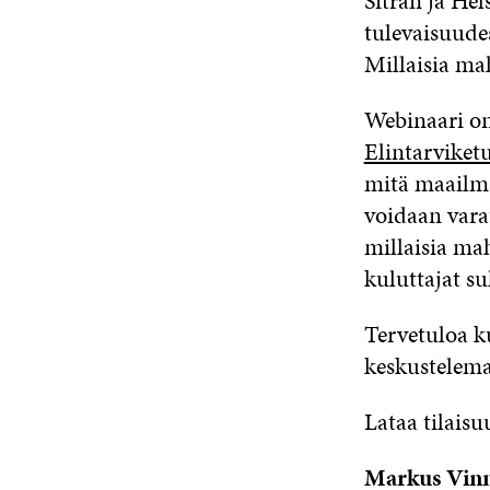
Sitran ja He
tulevaisuude
Millaisia mah
Webinaari on
Elintarvike
mitä maailma
voidaan vara
millaisia ma
kuluttajat s
Tervetuloa k
keskustelema
Lataa tilaisu
Markus Vinn