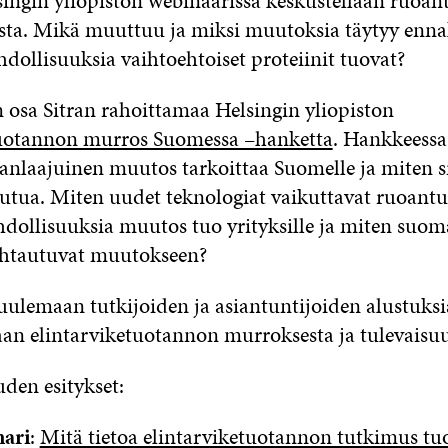
lsingin yliopiston webinaarissa keskustellaan ruoa
sta. Mikä muuttuu ja miksi muutoksia täytyy enn
dollisuuksia vaihtoehtoiset proteiinit tuovat?
 osa Sitran rahoittamaa Helsingin yliopiston
tuotannon murros Suomessa –hanketta
. Hankkeessa 
nlaajuinen muutos tarkoittaa Suomelle ja miten s
utua. Miten uudet teknologiat vaikuttavat ruoant
hdollisuuksia muutos tuo yrityksille ja miten suoma
uhtautuvat muutokseen?
uulemaan tutkijoiden ja asiantuntijoiden alustuksi
an elintarviketuotannon murroksesta ja tulevaisu
uden esitykset:
ari
:
Mitä tietoa elintarviketuotannon tutkimus t