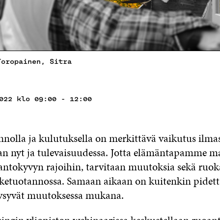
Toropainen, Sitra
022 klo 09:00 - 12:00
nolla ja kulutuksella on merkittävä vaikutus ilma
an nyt ja tulevaisuudessa. Jotta elämäntapamme m
ntokyvyn rajoihin, tarvitaan muutoksia sekä ruoka
viketuotannossa. Samaan aikaan on kuitenkin pidett
pysyvät muutoksessa mukana.