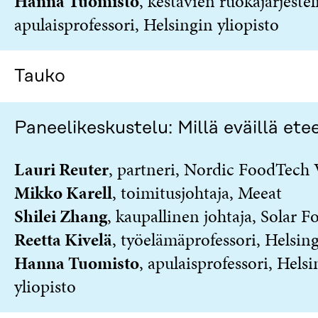
Hanna Tuomisto
,
kestävien ruokajärjeste
apulaisprofessori,
Helsingin yliopisto
Tauko
Paneelikeskustelu: Millä eväillä ete
Lauri Reuter
, partneri, Nordic FoodTech
Mikko Karell
, toimitusjohtaja, Meeat
Shilei Zhang
, kaupallinen johtaja, Solar F
Reetta Kivelä
, työelämäprofessori, Helsing
Hanna Tuomisto
, apulaisprofessori, Hels
yliopisto