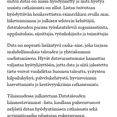
miten dataa on niissä hyödynnetty ja mitä hyötyä
uusista ratkaisuista on ollut. Listan toivotaan
hyödyttävän konkreettisten esimerkkien avulla mm.
liiketoiminnan ja julkisen sektorin kehittäjiä,
datatalouden parissa työskenteleviä organisaatioita,
oppilaitoksia, sijoittajia, työnhakijoita ja toimittajia.
Data on nopeasti lisääntyvä raaka-aine, joka tarjoaa
mahdollisuuksia talouden ja yhteiskunnan
uudistamiseen. Hyvät datavarantomme kannattaa
valjastaa hyötykäyttöön, jotta data ja siitä jalostettu
tieto voivat vauhdittaa Suomen taloutta, yritysten
kilpailukykyä, palvelukehitystä, hyvinvoinnin
kasvattamista ja kestävyyskriisin ratkaisemista.
Tilaisuudessa julkistetaan Datatalouden
kiinnostavimmat -lista, kuullaan puheenvuorot
neljästä datan hyödyntämisen ratkaisusta sekä
arviointiraadin edustajan puheenvuoro.