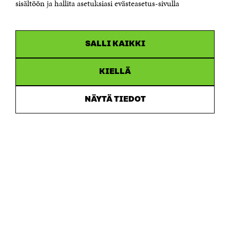
sisältöön ja hallita asetuksiasi evästeasetus-sivulla
Y-tunnus 0202132-3
OLEMME NÄISSÄ SOMEISSA
SALLI KAIKKI
Facebook
Avautuu
uudessa
Linkedin
ikkunassa
KIELLÄ
Avautuu
uudessa
Youtube
ikkunassa
Avautuu
NÄYTÄ TIEDOT
uudessa
Instagram
ikkunassa
Avautuu
uudessa
ikkunassa