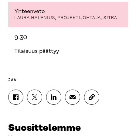
Yhteenveto
LAURA HALENIUS, PROJEKTIJOHTAJA, SITRA
9.30
Tilaisuus päättyy
JAA
J
J
J
J
K
A
A
A
A
O
A
A
A
A
P
F
T
L
S
I
A
W
I
Ä
O
Suosittelemme
C
I
N
H
I
E
T
K
K
A