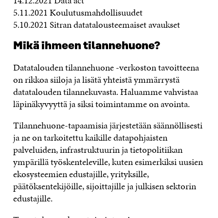
14.12.2021 Data act
5.11.2021 Koulutusmahdollisuudet
5.10.2021 Sitran datatalousteemaiset avaukset
Mikä ihmeen tilannehuone?
Datatalouden tilannehuone -verkoston tavoitteena
on rikkoa siiloja ja lisätä yhteistä ymmärrystä
datatalouden tilannekuvasta. Haluamme vahvistaa
läpinäkyvyyttä ja siksi toimintamme on avointa.
Tilannehuone-tapaamisia järjestetään säännöllisesti
ja ne on tarkoitettu kaikille datapohjaisten
palveluiden, infrastruktuurin ja tietopolitiikan
ympärillä työskenteleville, kuten esimerkiksi uusien
ekosysteemien edustajille, yrityksille,
päätöksentekijöille, sijoittajille ja julkisen sektorin
edustajille.