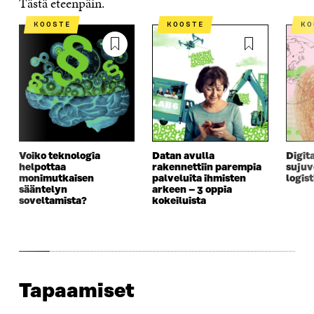
Tästä eteenpäin.
B
T
E
Ö
R
O
E
D
P
T
KOOSTE
KOOSTE
K
O
R
I
O
I
K
I
N
S
K
I
S
I
T
K
S
S
S
I
E
S
Ä
S
L
L
A
A
Ä
L
I
A
V
A
A
N
V
A
V
A
L
A
U
A
V
I
U
T
U
A
N
T
U
T
U
K
Voiko teknologia
Datan avulla
Digita
helpottaa
rakennettiin parempia
sujuv
U
U
U
T
K
monimutkaisen
palveluita ihmisten
logis
U
U
U
U
I
sääntelyn
arkeen – 3 oppia
U
U
U
U
soveltamista?
kokeiluista
U
D
U
U
D
E
D
U
E
S
E
D
S
S
S
E
S
A
S
S
A
I
A
S
I
K
I
A
Tapaamiset
K
K
K
I
K
U
K
K