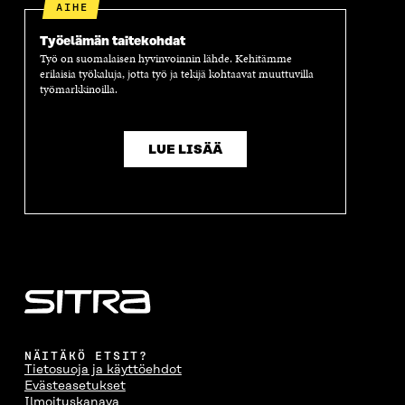
S
A
S
S
AIHE
A
I
A
S
I
K
I
A
Työelämän taitekohdat
K
K
K
I
Työ on suomalaisen hyvinvoinnin lähde. Kehitämme
K
U
K
K
erilaisia työkaluja, jotta työ ja tekijä kohtaavat muuttuvilla
työmarkkinoilla.
U
N
U
K
N
A
N
U
A
S
A
N
S
S
S
A
LUE LISÄÄ
S
A
S
S
A
A
S
A
NÄITÄKÖ ETSIT?
Tietosuoja ja käyttöehdot
Evästeasetukset
Ilmoituskanava