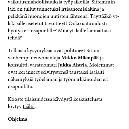
vaikutusmahdollisuuksia työpaikoilla. Sittemmin
laki on tullut tunnetuksi irtisanomislakina ja
pelkkänä huonojen uutisten lähteenä. Täyttääkö yt-
laki sille asetetut tavoitteet? Onko siitä aidosti
hyötyä eri osapuolille? Mitä yt-laille kannattaisi
tehdä?
Tällaisia kysymyksiä ovat pohtineet Sitran
vanhempi neuvonantaja
Mikko Mäenpää
ja
konsultti, varatuomari
Jukka Ahtela
. Molemmat
ovat keränneet selvitystensä taustaksi laajalti
näkemyksiä työelämän ja työmarkkinoiden eri
osapuolilta.
Kooste tilaisuudessa käydystä keskustelusta
löytyy
täältä
.
Ohjelma