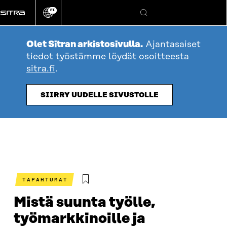
Siirry
FI
suoraan
Vaihda
Hae
sivuston
sisältöön
kieli
Olet Sitran arkistosivulla.
Ajantasaiset
tiedot työstämme löydät osoitteesta
sitra.fi
.
SIIRRY UUDELLE SIVUSTOLLE
TAPAHTUMAT
Mistä suunta työlle,
työmarkkinoille ja