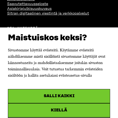
Saavutettavuusseloste
Asiakirjajulkisuuskuvaus
Sitran digitaalinen viestintä ja verkkopalvelut
OTA YHTEYTTÄ
Suomen itsenäisyyden juhlarahasto Sitra
Maistuiskos keksi?
Itämerenkatu 11-13, PL 160,
00181 Helsinki
Sivustomme käyttää evästeitä. Käytämme evästeitä
Puhelin +358 294 618 991
Sähköpostiosoite
nähdäksemme mistä sisällöistä sivustomme käyttäjät ovat
etunimi.sukunimi@sitra.fi tai sitra@sitra.fi
kiinnostuneita ja mahdollistaaksemme joitakin sivuston
toiminnallisuuksia. Voit tutustua tarkemmin evästeiden
Saapumisohjeet
sisältöön ja hallita asetuksiasi evästeasetus-sivulla
Y-tunnus 0202132-3
OLEMME NÄISSÄ SOMEISSA
SALLI KAIKKI
Facebook
Avautuu
uudessa
Linkedin
ikkunassa
KIELLÄ
Avautuu
uudessa