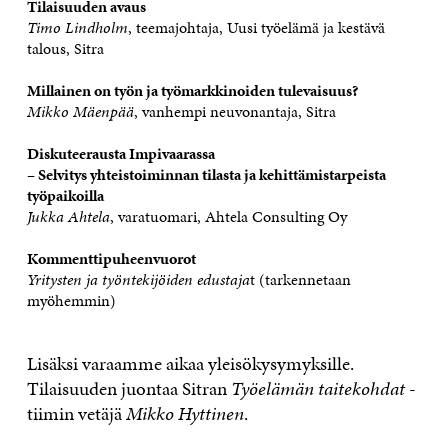
Tilaisuuden avaus
Timo Lindholm
, teemajohtaja, Uusi työelämä ja kestävä
talous, Sitra
Millainen on työn ja työmarkkinoiden tulevaisuus?
Mikko Mäenpää
, vanhempi neuvonantaja, Sitra
Diskuteerausta Impivaarassa
– Selvitys yhteistoiminnan tilasta ja kehittämistarpeista
työpaikoilla
Jukka Ahtela
, varatuomari, Ahtela Consulting Oy
Kommenttipuheenvuorot
Yritysten ja työntekijöiden edustaja
t (tarkennetaan
myöhemmin)
Lisäksi varaamme aikaa yleisökysymyksille.
Tilaisuuden juontaa Sitran
Työelämän taitekohdat
-
tiimin vetäjä
Mikko Hyttinen
.