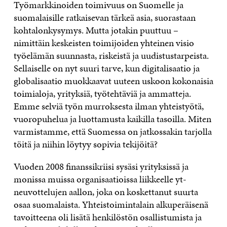
Työmarkkinoiden toimivuus on Suomelle ja
suomalaisille ratkaisevan tärkeä asia, suorastaan
kohtalonkysymys. Mutta jotakin puuttuu –
nimittäin keskeisten toimijoiden yhteinen visio
työelämän suunnasta, riskeistä ja uudistustarpeista.
Sellaiselle on nyt suuri tarve, kun digitalisaatio ja
globalisaatio muokkaavat uuteen uskoon kokonaisia
toimialoja, yrityksiä, työtehtäviä ja ammatteja.
Emme selviä työn murroksesta ilman yhteistyötä,
vuoropuhelua ja luottamusta kaikilla tasoilla. Miten
varmistamme, että Suomessa on jatkossakin tarjolla
töitä ja niihin löytyy sopivia tekijöitä?
Vuoden 2008 finanssikriisi sysäsi yrityksissä ja
monissa muissa organisaatioissa liikkeelle yt-
neuvottelujen aallon, joka on koskettanut suurta
osaa suomalaista. Yhteistoimintalain alkuperäisenä
tavoitteena oli lisätä henkilöstön osallistumista ja