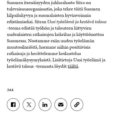
Suomen itsenäisyyden juhlarahasto Sitra on
tulevaisuusorganisaatio, joka tekee töitä Suomen
kilpailukyvyn ja suomalaisten hyvinvoinnin
edistämiseksi. Sitran
Uusi työelämä ja kestävä talous
-teema edistää työhön ja talouteen liittyvien
uudenlaisten ratkaisujen kokeilua ja käyttöönottoa
Suomessa. Nostamme esiin uuden työelämän
muutosilmiöitä, haemme niihin positiivisia
ratkaisuja ja herättelemme keskustelua
työelämäkysymyksistä. Lisätietoja Uusi työelämä ja
kestävä talous -teemasta löydät
täältä
.
JAA
J
J
J
J
K
A
A
A
A
O