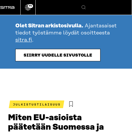
Siirry
FI
suoraan
Vaihda
Hae
sivuston
sisältöön
kieli
Olet Sitran arkistosivulla.
Ajantasaiset
tiedot työstämme löydät osoitteesta
sitra.fi
.
SIIRRY UUDELLE SIVUSTOLLE
JULKISTUSTILAISUUS
Miten EU-asioista
päätetään Suomessa ja