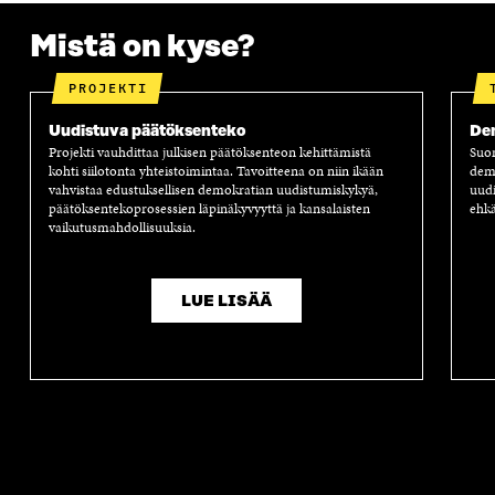
Mistä on kyse?
PROJEKTI
Uudistuva päätöksenteko
Dem
Projekti vauhdittaa julkisen päätöksenteon kehittämistä
Suom
kohti siilotonta yhteistoimintaa. Tavoitteena on niin ikään
demo
vahvistaa edustuksellisen demokratian uudistumiskykyä,
uudi
päätöksentekoprosessien läpinäkyvyyttä ja kansalaisten
ehk
vaikutusmahdollisuuksia.
LUE LISÄÄ