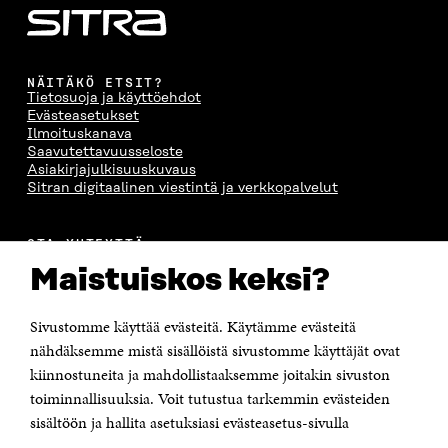
NÄITÄKÖ ETSIT?
Tietosuoja ja käyttöehdot
Evästeasetukset
Ilmoituskanava
Saavutettavuusseloste
Asiakirjajulkisuuskuvaus
Sitran digitaalinen viestintä ja verkkopalvelut
OTA YHTEYTTÄ
Suomen itsenäisyyden juhlarahasto Sitra
Maistuiskos keksi?
Itämerenkatu 11-13, PL 160,
00181 Helsinki
Sivustomme käyttää evästeitä. Käytämme evästeitä
Puhelin +358 294 618 991
Sähköpostiosoite
nähdäksemme mistä sisällöistä sivustomme käyttäjät ovat
etunimi.sukunimi@sitra.fi tai sitra@sitra.fi
kiinnostuneita ja mahdollistaaksemme joitakin sivuston
Saapumisohjeet
toiminnallisuuksia. Voit tutustua tarkemmin evästeiden
sisältöön ja hallita asetuksiasi evästeasetus-sivulla
Y-tunnus 0202132-3