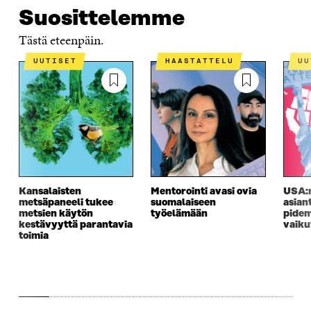
Suosittelemme
Tästä eteenpäin.
UUTISET
HAASTATTELU
U
Kansalaisten
Mentorointi avasi ovia
USA:n
metsäpaneeli tukee
suomalaiseen
asian
metsien käytön
työelämään
pidem
kestävyyttä parantavia
vaiku
toimia