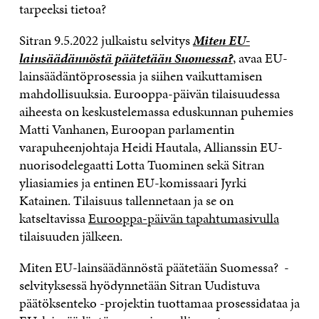
tarpeeksi tietoa?
Sitran 9.5.2022 julkaistu selvitys
Miten EU-
lainsäädännöstä päätetään Suomessa?
, avaa EU-
lainsäädäntöprosessia ja siihen vaikuttamisen
mahdollisuuksia. Eurooppa-päivän tilaisuudessa
aiheesta on keskustelemassa eduskunnan puhemies
Matti Vanhanen, Euroopan parlamentin
varapuheenjohtaja Heidi Hautala, Allianssin EU-
nuorisodelegaatti Lotta Tuominen sekä Sitran
yliasiamies ja entinen EU-komissaari Jyrki
Katainen. Tilaisuus tallennetaan ja se on
katseltavissa
Eurooppa-päivän tapahtumasivulla
tilaisuuden jälkeen.
Miten EU-lainsäädännöstä päätetään Suomessa?
-
selvityksessä hyödynnetään
Sitran
Uudistuva
päätöksenteko -projektin
tuottamaa
prosessidataa ja