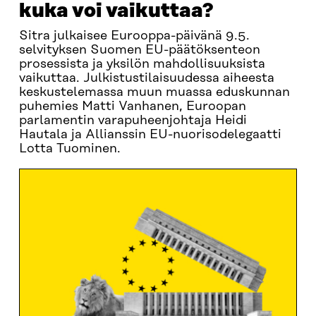
kuka voi vaikuttaa?
Sitra julkaisee Eurooppa-päivänä 9.5.
selvityksen Suomen EU-päätöksenteon
prosessista ja yksilön mahdollisuuksista
vaikuttaa. Julkistustilaisuudessa aiheesta
keskustelemassa muun muassa eduskunnan
puhemies Matti Vanhanen, Euroopan
parlamentin varapuheenjohtaja Heidi
Hautala ja Allianssin EU-nuorisodelegaatti
Lotta Tuominen.