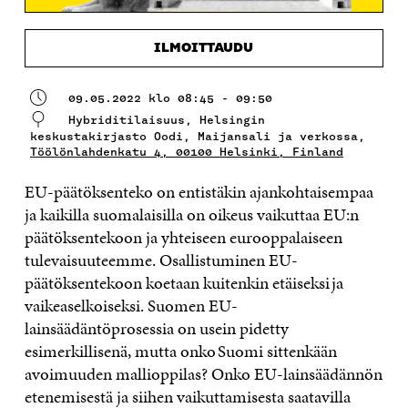
ILMOITTAUDU
09.05.2022 klo 08:45 - 09:50
Hybriditilaisuus, Helsingin
keskustakirjasto Oodi, Maijansali ja verkossa,
Töölönlahdenkatu 4, 00100 Helsinki, Finland
EU-päätöksenteko on entistäkin ajankohtaisempaa
ja kaikilla suomalaisilla on oikeus vaikuttaa EU:n
päätöksentekoon ja yhteiseen eurooppalaiseen
tulevaisuuteemme. Osallistuminen EU-
päätöksentekoon koetaan kuitenkin etäiseksi ja
vaikeaselkoiseksi. Suomen EU-
lainsäädäntöprosessia on usein pidetty
esimerkillisenä, mutta onko Suomi sittenkään
avoimuuden mallioppilas? Onko EU-lainsäädännön
etenemisestä ja siihen vaikuttamisesta saatavilla