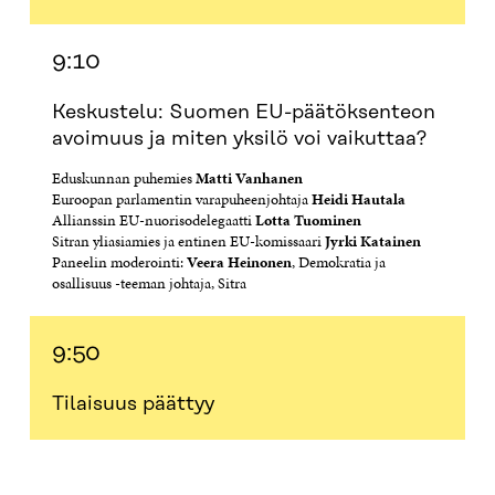
N
A
N
U
A
S
A
N
S
S
S
A
9:10
S
A
S
S
A
A
S
A
Keskustelu: Suomen EU-päätöksenteon
avoimuus ja miten yksilö voi vaikuttaa?
Eduskunnan puhemies
Matti Vanhanen
Euroopan parlamentin varapuheenjohtaja
Heidi Hautala
Allianssin EU-nuorisodelegaatti
Lotta Tuominen
Sitran yliasiamies ja entinen EU-komissaari
Jyrki Katainen
Paneelin moderointi:
Veera Heinonen
, Demokratia ja
osallisuus -teeman johtaja, Sitra
9:50
Tilaisuus päättyy