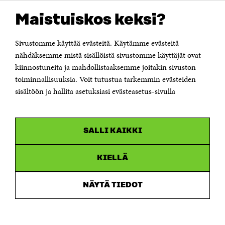
OTA YHTEYTTÄ
Suomen itsenäisyyden juhlarahasto Sitra
Maistuiskos keksi?
Itämerenkatu 11-13, PL 160,
00181 Helsinki
Sivustomme käyttää evästeitä. Käytämme evästeitä
Puhelin +358 294 618 991
Sähköpostiosoite
nähdäksemme mistä sisällöistä sivustomme käyttäjät ovat
etunimi.sukunimi@sitra.fi tai sitra@sitra.fi
kiinnostuneita ja mahdollistaaksemme joitakin sivuston
toiminnallisuuksia. Voit tutustua tarkemmin evästeiden
Saapumisohjeet
sisältöön ja hallita asetuksiasi evästeasetus-sivulla
Y-tunnus 0202132-3
OLEMME NÄISSÄ SOMEISSA
SALLI KAIKKI
Facebook
Avautuu
uudessa
Linkedin
ikkunassa
KIELLÄ
Avautuu
uudessa
Youtube
ikkunassa
Avautuu
NÄYTÄ TIEDOT
uudessa
Instagram
ikkunassa
Avautuu
uudessa
ikkunassa