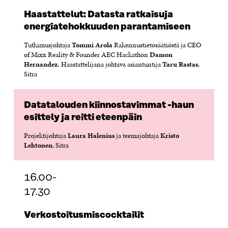
Haastattelut: Datasta ratkaisuja
energiatehokkuuden parantamiseen
Tutkimusjohtaja
Tommi Arola
Rakennustietosäätiöstä ja CEO
of Mixx Reality & Founder AEC Hackathon
Damon
Hernandez.
Haastattelijana johtava asiantuntija
Taru Rastas
,
Sitra
Datatalouden kiinnostavimmat -haun
esittely ja reitti eteenpäin
Projektijohtaja
Laura Halenius
ja teemajohtaja
Kristo
Lehtonen
, Sitra
16.00-
17.30
Verkostoitusmiscocktailit