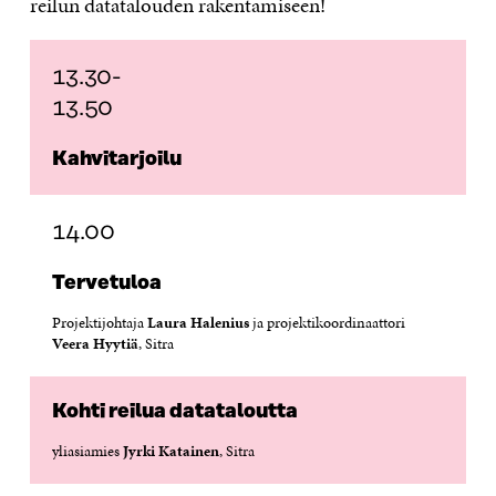
reilun datatalouden rakentamiseen!
13.30-
13.50
Kahvitarjoilu
14.00
Tervetuloa
Projektijohtaja
Laura Halenius
ja projektikoordinaattori
Veera Hyytiä
, Sitra
Kohti reilua datataloutta
yliasiamies
Jyrki Katainen
, Sitra