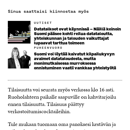
Sinua saattaisi kiinnostaa myös
UUTISET
Datatalkoot ovat käynnissä – Näillä keinoin
Suomi pääsee kohti reilua datataloutta,
yhteiskunnan ja talouden vaikuttajat
lupaavat tarttua toimeen
PUHEENVUORO
Suomi voi löytää kaivatut kilpailukyvyn
avaimet datataloudesta, mutta
monimutkaisessa murroksessa
onnistuminen vaatii vankkaa yhteistyötä
Tilaisuutta voi seurata myös verkossa klo 16 asti.
Ruoholahteen paikalle saapuville on kahvitarjoilu
ennen tilaisuutta. Tilaisuus päättyy
verkostoitumiscocktaileihin.
Tule mukaan tuomaan oma panoksesi kestävän ja