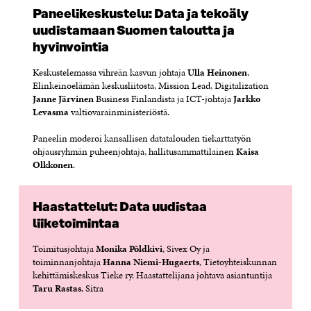
Paneelikeskustelu: Data ja tekoäly
uudistamaan Suomen taloutta ja
hyvinvointia
Keskustelemassa vihreän kasvun johtaja
Ulla Heinonen
,
Elinkeinoelämän keskusliitosta, Mission Lead, Digitalization
Janne Järvinen
Business Finlandista ja ICT-johtaja
Jarkko
Levasma
valtiovarainministeriöstä.
Paneelin moderoi kansallisen datatalouden tiekarttatyön
ohjausryhmän puheenjohtaja, hallitusammattilainen
Kaisa
Olkkonen
.
Haastattelut: Data uudistaa
liiketoimintaa
Toimitusjohtaja
Monika Põldkivi
, Sivex Oy ja
toiminnanjohtaja
Hanna Niemi-Hugaerts
, Tietoyhteiskunnan
kehittämiskeskus Tieke ry. Haastattelijana johtava asiantuntija
Taru Rastas
, Sitra