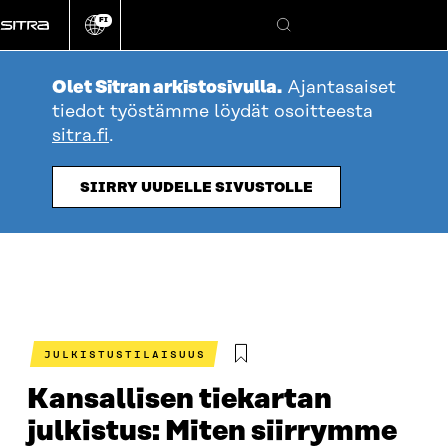
Siirry
FI
suoraan
Vaihda
Hae
sivuston
sisältöön
kieli
Olet Sitran arkistosivulla.
Ajantasaiset
tiedot työstämme löydät osoitteesta
sitra.fi
.
SIIRRY UUDELLE SIVUSTOLLE
JULKISTUSTILAISUUS
Kansallisen tiekartan
julkistus: Miten siirrymme