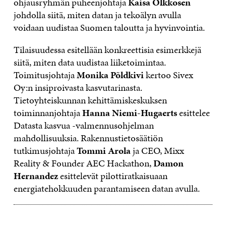
ohjausryhmän puheenjohtaja
Kaisa Olkkosen
johdolla siitä, miten datan ja tekoälyn avulla
voidaan uudistaa Suomen taloutta ja hyvinvointia.
Tilaisuudessa esitellään konkreettisia esimerkkejä
siitä, miten data uudistaa liiketoimintaa.
Toimitusjohtaja
Monika Põldkivi
kertoo Sivex
Oy:n insiproivasta kasvutarinasta.
Tietoyhteiskunnan kehittämiskeskuksen
toiminnanjohtaja
Hanna Niemi-Hugaerts
esittelee
Datasta kasvua -valmennusohjelman
mahdollisuuksia. Rakennustietosäätiön
tutkimusjohtaja
Tommi Arola
ja CEO, Mixx
Reality & Founder AEC Hackathon,
Damon
Hernandez
esittelevät pilottiratkaisuaan
energiatehokkuuden parantamiseen datan avulla.