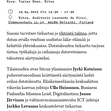
Kuva: Topias Dean, Sitra
19.04.2023 klo 13:30 - 17:30
Sitra, Auditorio Leonardo da Vinci,
Itämerenkatu 11-13, 00180 Helsinki, Finland
Suomi tarvitsee tiekartan ja
yhteistä tahtoa
, jotta
datan avulla voidaan uudistaa liike-elämää ja
kehittää yhteiskuntaa. Datatalouden tiekartta tarjoaa
tietoa, työkaluja ja ratkaisuja datavetoiseen
talouteen siirtymiseksi.
Tilaisuuden avaa Sitran yliasiamies
Jyrki Katainen
puheenvuorollaan kriittisestä siirtymästä kohti
reilua datataloutta. Elinkeinoelämän keskusliiton
vihreän kasvun johtaja
Ulla Heinonen
, Business
Finlandin Mission Lead, Digitalization
Janne
Järvinen
ja valtionvarainministeriön ICT-johtaja
Jarkko Levasma
keskustelevat tiekartan