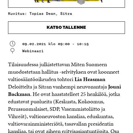
Kuvitus: Topias Dean, Sitra
KATSO TALLENNE
09.02.2021 klo 09:00 - 10:15
Webinaari
Tilaisuudessa julkistettavan Miten Suomeen
muodostetaan hallitus -selvityksen ovat koonneet
valtiosääntöoikeuden tohtori
Lia Heasman
Deloittelta ja Sitran vanhempi neuvonantaja
Jouni
Backman
. He ovat haastatelleet 25 henkilöä, jotka
edustavat puolueita (Keskusta, Kokoomus,
Perussuomalaiset, SDP, Vasemmistoliitto ja
Vihreät), valtioneuvoston kansliaa, eduskuntaa,
valtiovarainministeriötä, tasavallan presidentin
kansliaa, tai ovat aiheen erityisasiantuntijoita. Osa