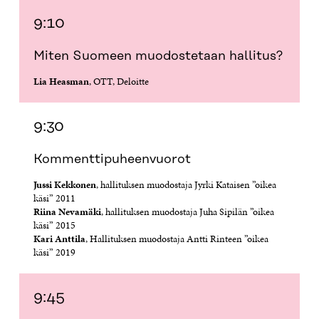
U
D
U
U
D
E
D
U
9:10
E
S
E
D
S
S
S
E
Miten Suomeen muodostetaan hallitus?
S
A
S
S
A
I
A
S
Lia Heasman
, OTT, Deloitte
I
K
I
A
K
K
K
I
K
U
K
K
U
N
U
K
9:30
N
A
N
U
A
S
A
N
Kommenttipuheenvuorot
S
S
S
A
S
A
S
S
Jussi Kekkonen
, hallituksen muodostaja Jyrki Kataisen ”oikea
A
A
S
käsi” 2011
A
Riina Nevamäki
, hallituksen muodostaja Juha Sipilän ”oikea
käsi” 2015
Kari Anttila
, Hallituksen muodostaja Antti Rinteen ”oikea
käsi” 2019
9:45