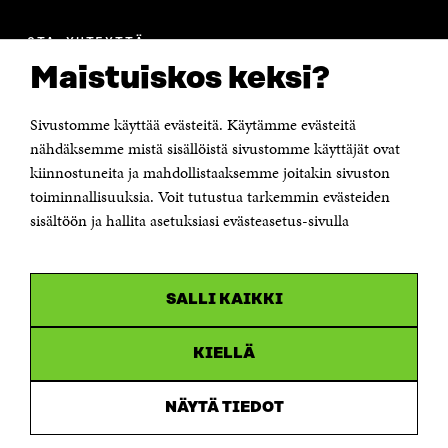
OTA YHTEYTTÄ
Suomen itsenäisyyden juhlarahasto Sitra
Maistuiskos keksi?
Itämerenkatu 11-13, PL 160,
00181 Helsinki
Sivustomme käyttää evästeitä. Käytämme evästeitä
Puhelin +358 294 618 991
Sähköpostiosoite
nähdäksemme mistä sisällöistä sivustomme käyttäjät ovat
etunimi.sukunimi@sitra.fi tai sitra@sitra.fi
kiinnostuneita ja mahdollistaaksemme joitakin sivuston
Saapumisohjeet
toiminnallisuuksia. Voit tutustua tarkemmin evästeiden
sisältöön ja hallita asetuksiasi evästeasetus-sivulla
Y-tunnus 0202132-3
OLEMME NÄISSÄ SOMEISSA
SALLI KAIKKI
Facebook
Avautuu
uudessa
Linkedin
ikkunassa
KIELLÄ
Avautuu
uudessa
Youtube
ikkunassa
Avautuu
NÄYTÄ TIEDOT
uudessa
Instagram
ikkunassa
Avautuu