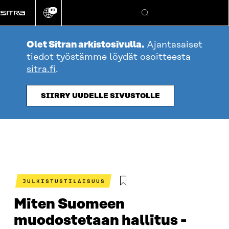
Siirry
FI
suoraan
Vaihda
Hae
sivuston
sisältöön
kieli
Olet Sitran arkistosivulla.
Ajantasaiset
tiedot työstämme löydät osoitteesta
sitra.fi
.
SIIRRY UUDELLE SIVUSTOLLE
JULKISTUSTILAISUUS
Miten Suomeen
muodostetaan hallitus -