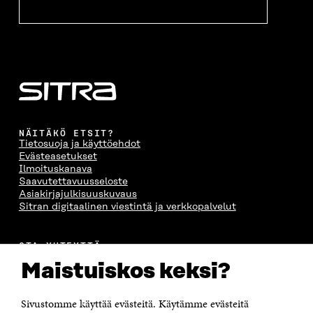
NÄITÄKÖ ETSIT?
Tietosuoja ja käyttöehdot
Evästeasetukset
Ilmoituskanava
Saavutettavuusseloste
Asiakirjajulkisuuskuvaus
Sitran digitaalinen viestintä ja verkkopalvelut
OTA YHTEYTTÄ
Suomen itsenäisyyden juhlarahasto Sitra
Maistuiskos keksi?
Itämerenkatu 11-13, PL 160,
00181 Helsinki
Sivustomme käyttää evästeitä. Käytämme evästeitä
Puhelin +358 294 618 991