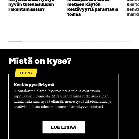
hyvän tulevaisuuden
metsien käytön
kiert
U
U
U
U
I
rakentamisessa?
kestävyyttä parantavia
kehit
U
U
U
U
toimia
markk
U
D
U
U
D
E
D
U
E
S
E
D
S
S
S
E
S
A
S
S
A
I
A
S
I
K
I
A
K
K
K
I
Mistä on kyse?
K
U
K
K
U
N
U
K
N
A
N
U
TEEMA
A
S
A
N
S
S
S
A
Kestävyyssiirtymä
S
A
S
S
Suomalaisten elämä, hyvinvointi ja talous ovat täysin
A
A
S
riippuvaisia luonnosta. Miten kehitämme ratkaisuja siihen,
A
kuinka rakentaa hyvää elämää, menestyvää liiketoimintaa ja
kestävää julkista taloutta luonnon kantokyvyn rajoissa?
LUE LISÄÄ