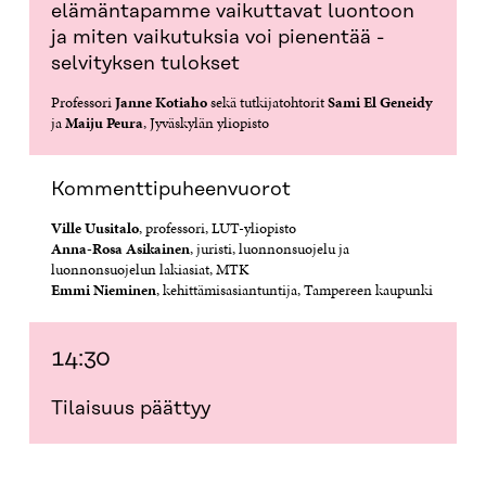
elämäntapamme vaikuttavat luontoon
ja miten vaikutuksia voi pienentää -
selvityksen tulokset
Professori
Janne Kotiaho
sekä tutkijatohtorit
Sami El Geneidy
ja
Maiju Peura
, Jyväskylän yliopisto
Kommenttipuheenvuorot
Ville Uusitalo
, professori, LUT-yliopisto
Anna-Rosa Asikainen
, juristi, luonnonsuojelu ja
luonnonsuojelun lakiasiat, MTK
Emmi Nieminen
, kehittämisasiantuntija, Tampereen kaupunki
14:30
Tilaisuus päättyy