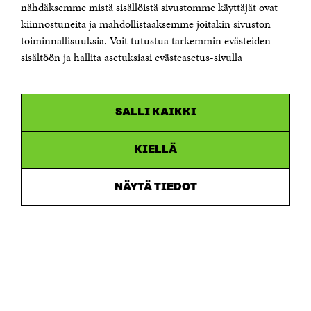
Sähköpostiosoite
nähdäksemme mistä sisällöistä sivustomme käyttäjät ovat
etunimi.sukunimi@sitra.fi tai sitra@sitra.fi
kiinnostuneita ja mahdollistaaksemme joitakin sivuston
Saapumisohjeet
toiminnallisuuksia. Voit tutustua tarkemmin evästeiden
sisältöön ja hallita asetuksiasi evästeasetus-sivulla
Y-tunnus 0202132-3
OLEMME NÄISSÄ SOMEISSA
SALLI KAIKKI
Facebook
Avautuu
uudessa
Linkedin
ikkunassa
KIELLÄ
Avautuu
uudessa
Youtube
ikkunassa
Avautuu
NÄYTÄ TIEDOT
uudessa
Instagram
ikkunassa
Avautuu
uudessa
ikkunassa