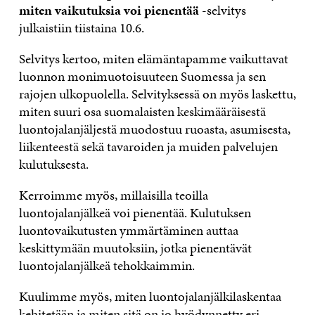
miten vaikutuksia voi pienentää
-selvitys
julkaistiin tiistaina 10.6.
Selvitys kertoo, miten elämäntapamme vaikuttavat
luonnon monimuotoisuuteen Suomessa ja sen
rajojen ulkopuolella. Selvityksessä on myös laskettu,
miten suuri osa suomalaisten keskimääräisestä
luontojalanjäljestä muodostuu ruoasta, asumisesta,
liikenteestä sekä tavaroiden ja muiden palvelujen
kulutuksesta.
Kerroimme myös, millaisilla teoilla
luontojalanjälkeä voi pienentää. Kulutuksen
luontovaikutusten ymmärtäminen auttaa
keskittymään muutoksiin, jotka pienentävät
luontojalanjälkeä tehokkaimmin.
Kuulimme myös, miten luontojalanjälkilaskentaa
kehitetään ja miten sitä on jo hyödynnetty eri