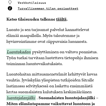
Verkkotilaisuus
Turvallisemman tilan periaatteet
Katso tilaisuuden tallenne
täältä
.
Luonto ja sen tarjoamat palvelut kannattelevat
elämää maapallolla. Myös taloutemme ja
hyvinvointimme ovat riippuvaisia luonnosta.
Luontokadon
Luontokadon
pysäyttäminen on valtava ponnistus.
Työn tueksi tarvitaan luotettava tietopohja ihmisen
toiminnan luontovaikutuksista.
Luontohaitan mittausmenetelmät kehittyvät kovaa
vauhtia. Jyväskylän yliopiston tutkijoiden Sitralle
laatimassa selvityksessä on laskettu ensimmäistä
kertaa suomalaisten kulutuksen keskimääräinen
luontoja
luontojalanjälki
.
Suomalaisten luontojalanjälki –
Miten elämäntapamme vaikuttavat luontoon ja