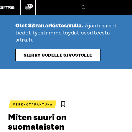
Siirry
FI
suoraan
Vaihda
Hae
sivuston
sisältöön
kieli
Olet Sitran arkistosivulla.
Ajantasaiset
tiedot työstämme löydät osoitteesta
sitra.fi
.
SIIRRY UUDELLE SIVUSTOLLE
VERKKOTAPAHTUMA
Miten suuri on
suomalaisten