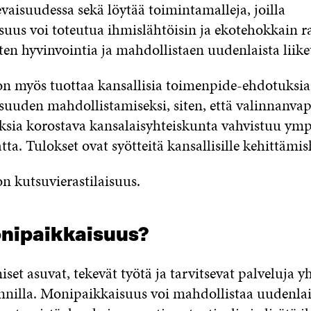
levaisuudessa sekä löytää toimintamalleja, joilla
uus voi toteutua ihmislähtöisin ja ekotehokkain r
ten hyvinvointia ja mahdollistaen uudenlaista liik
on myös tuottaa kansallisia toimenpide-ehdotuksia
uuden mahdollistamiseksi, siten, että valinnanvap
sia korostava kansalaisyhteiskunta vahvistuu ymp
a. Tulokset ovat syötteitä kansallisille kehittämi
 kutsuvierastilaisuus.
nipaikkaisuus?
set asuvat, tekevät työtä ja tarvitsevat palveluja
nnilla. Monipaikkaisuus voi mahdollistaa uudenlai