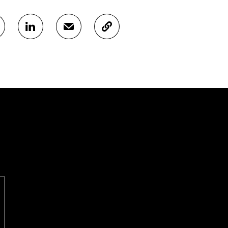
J
J
K
A
A
O
A
A
P
L
S
I
I
Ä
O
N
H
I
K
K
A
E
Ö
R
D
P
T
I
O
I
N
S
K
I
T
K
S
I
E
S
L
L
Ä
L
I
A
A
N
V
A
L
A
V
I
U
A
N
T
U
K