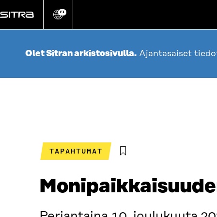
Siirry
suoraan
FI
Vaihda
sivuston
sisältöön
kieli
Olet Sitran arkistosivulla.
Ajantasaiset tied
TAPAHTUMAT
Monipaikkaisuuden
Perjantaina 10. joulukuuta 20