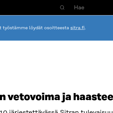
ot työstämme löydät osoitteesta
sitra.fi
.
 vetovoima ja haastee
10 järjestettävässä Sitran tulevaisu