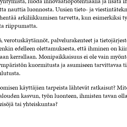
yntymistä, luoda innovaatiopotentiaalia ja lisätä 
ta nauttia luonnosta. Uusien tieto- ja viestintätek
hentää arkiliikkumisen tarvetta, kun esimerkiksi ty
ta riippumatta.
 verotuskäytännöt, palvelurakenteet ja tietojärjes
enkin edelleen olettamuksesta, että ihminen on kii
aan kerrallaan. Monipaikkaisuus ei ole vain myönt
 ympäristön kuormitusta ja asumiseen tarvittavaa til
ulutusta.
omisen käyttäjien tarpeista lähtevät ratkaisut? Mit
louden kasvun, työn luonteen, ihmisten tavan olla
eisöjä tai yhteiskuntaa?