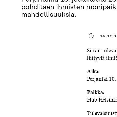
pohditaan ihmisten monipaikka
mahdollisuuksia.
10.12.2
Sitran tulev
liittyviä ilm
Aika:
Perjantai 10
Paikka:
Hub Helsinki
Tulevaisuust