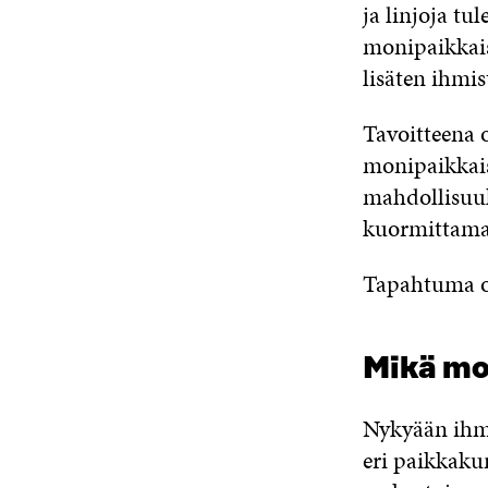
ja linjoja tu
monipaikkais
lisäten ihmis
Tavoitteena 
monipaikkais
mahdollisuuk
kuormittamatt
Tapahtuma on
Mikä mo
Nykyään ihmi
eri paikkaku