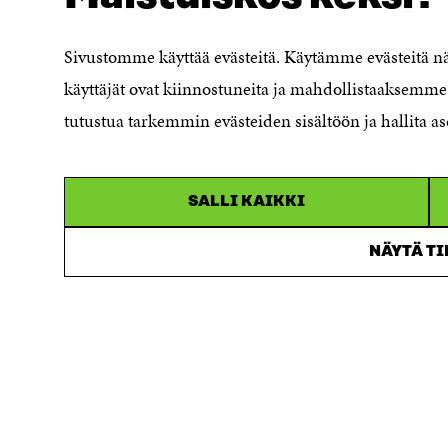
Ilmoituskanava
Saavutettavuusseloste
Sivustomme käyttää evästeitä. Käytämme evästeitä 
Asiakirjajulkisuuskuvaus
käyttäjät ovat kiinnostuneita ja mahdollistaaksemme 
Sitran digitaalinen viestintä ja
tutustua tarkemmin evästeiden sisältöön ja hallita as
verkkopalvelut
SALLI KAIKKI
NÄYTÄ T