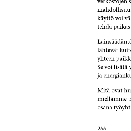
verkostojen s
mahdollisuut
käyttö voi vä
tehdä paikas
Lainsäädäntö,
lähtevät kuit
yhteen paikk
Se voi lisätä
ja energiank
Mitä ovat hu
miellämme ta
osana työyht
JAA